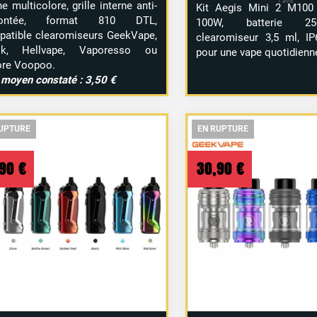
ne multicolore, grille interne anti-
Kit Aegis Mini 2 M100
montée, format 810 DTL,
100W, batterie 2
atible clearomiseurs GeekVape,
clearomiseur 3,5 ml, IP
k, Hellvape, Vaporesso ou
pour une vape quotidienn
ore Voopoo.
 moyen constaté : 3,50 €
UPTURE
UPTURE
UPTURE
EN RUPTURE
EN RUPTURE
EN RUPTURE
,90
€
30,90
€