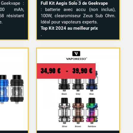
 Geekvape :
Full Kit Aegis Solo 3 de Geekvape
500 mAh,
: batterie avec accu (non inclus),
68 résistant
100W, clearomiseur Zeus Sub Ohm.
e.
Idéal pour vapoteurs experts.
Top Kit 2024 au meilleur prix
.
Plage
34,90
€
–
39,90
€
de
prix :
34,90 €
à
39,90 €