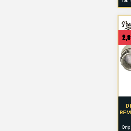
rési
2,
D
REM
Drip