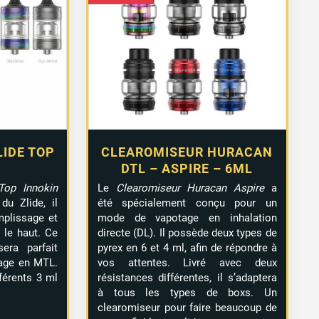
IDE TOP
CLEAROMISEUR HURACAN
DTL – ASPIRE – 6ML
Top Innokin
Le
Clearomiseur Huracan Aspire
a
du Zlide, il
été spécialement conçu pour un
plissage et
mode de vapotage en inhalation
 le haut. Ce
directe (DL). Il possède deux types de
ra parfait
pyrex en 6 et 4 ml, afin de répondre à
age en MTL.
vos attentes. Livré avec deux
férents 3 ml
résistances différentes, il s’adaptera
à tous les types de boxs. Un
clearomiseur pour faire beaucoup de