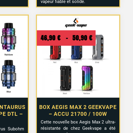
vapeur fiable et solide.
Plage
46,90
€
–
50,90
€
de
prix :
46,90 €
à
50,90 €
ENTAURUS
BOX AEGIS MAX 2 GEEKVAPE
E DTL –
– ACCU 21700 / 100W
Cette nouvelle box Aegis Max 2 ultra-
résistante de chez Geekvape a été
urus Subohm