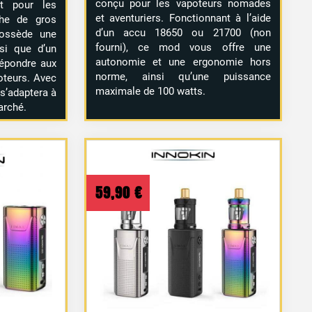
conçu pour les vapoteurs nomades
t pour les
et aventuriers. Fonctionnant à l’aide
che de gros
d’un accu 18650 ou 21700 (non
possède une
fourni), ce mod vous offre une
si que d’un
autonomie et une ergonomie hors
répondre aux
norme, ainsi qu’une puissance
oteurs. Avec
maximale de 100 watts.
s’adaptera à
arché.
59,90
€