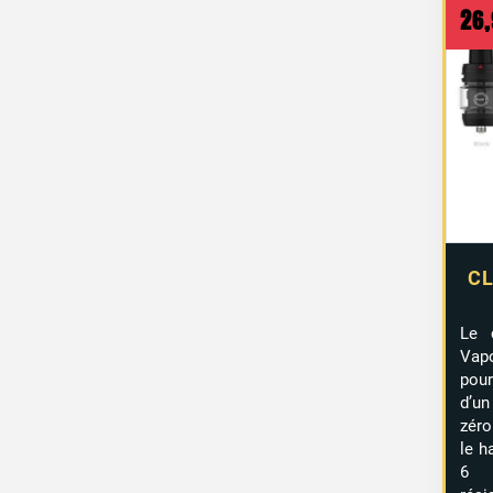
26
CL
Le 
Vap
pour
d’un
zéro
le h
6 