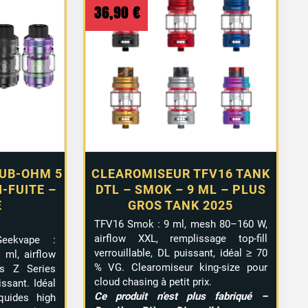
36,90
€
SUB-OHM 5
CLEAROMISEUR TFV16 TANK
I-FUITE –
DTL – SMOK – 9 ML – PLUS
E
GROS TANK 2025
TFV16 Smok : 9 ml, mesh 80–160 W,
airflow XXL, remplissage top-fill
ekvape :
verrouillable, DL puissant, idéal ≥ 70
 ml, airflow
% VG. Clearomiseur king-size pour
es Z Series
cloud chasing à petit prix.
ssant. Idéal
Ce produit n’est plus fabriqué –
quides high