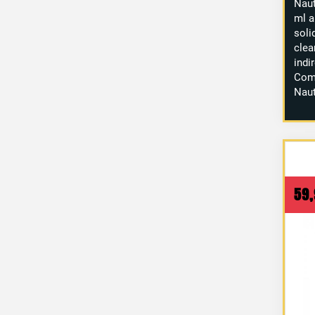
Naut
ml a
soli
cle
ind
Com
Naut
59