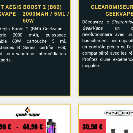
IT AEGIS BOOST 2 (B60)
CLEAROMISEUR 
KVAPE – 2000MAH / 5ML /
GEEKVAP
60W
Découvrez le
Clearomis
GeekVape
, un clea
Aegis Boost 2 (B60) Geekvape :
révolutionnaire avec u
terie 2000 mAh, puissance
basculement, une capacit
lable 60W, cartouche 5 ml,
un contrôle précis de l’a
stances B Series, certifié IP68,
compatibilité avec les ré
ait pour vapoteurs intermédiaires
Profitez d’une expérien
xperts.
inégalée.
Plage
,90
€
–
44,90
€
30,90
€