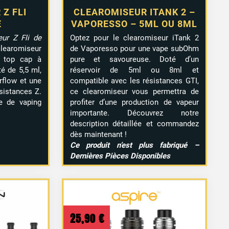
Z FLI
CLEAROMISEUR ITANK 2 –
E
VAPORESSO – 5ML OU 8ML
eur Z Fli de
Optez pour le clearomiseur iTank 2
romiseur
de Vaporesso pour une vape subOhm
n top cap à
pure et savoureuse. Doté d’un
é de 5,5 ml,
réservoir de 5ml ou 8ml et
irflow et une
compatible avec les résistances GTI,
sistances Z.
ce clearomiseur vous permettra de
ce de vaping
profiter d’une production de vapeur
importante. Découvrez notre
description détaillée et commandez
dès maintenant !
Ce produit n’est plus fabriqué –
Dernières Pièces Disponibles
25,90
€