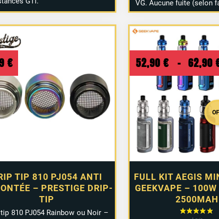
stances GTi.
VG. Aucune fuite (selon f
99
€
52,90
€
–
62,90
O
RIP TIP 810 PJ054 ANTI
FULL KIT AEGIS MI
ONTÉE – PRESTIGE DRIP-
GEEKVAPE – 100W 
TIP
2500MAH
 tip 810 PJ054 Rainbow ou Noir –