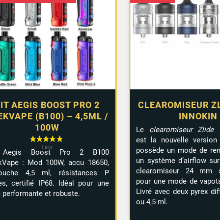
de
prix :
40,90 €
à
44,90 €
IT AEGIS BOOST PRO 2
CLEAROMISEUR ZL
EKVAPE (B100) – 4,5ML /
INNOKIN
100W
Le
clearomiseur Zlide 
est la nouvelle version 
possède un mode de rem
 Aegis Boost Pro 2 B100
un système d’airflow sur
kVape : Mod 100W, accu 18650,
clearomiseur 24 mm se
touche 4,5 ml, résistances P
pour une mode de vapot
es, certifié IP68. Idéal pour une
Livré avec deux pyrex dif
 performante et robuste.
ou 4,5 ml.