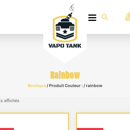
Rainbow
Boutique
/ Produit Couleur : / rainbow
Trié
ts affichés
du
plus
récent