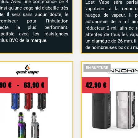
ilus. Avec une contenance de 4
Lost Vape sera parfai
insi qu’une cage nid d’abeille très
vapoteurs à la recher
de. Il sera sans aucun doute, le
nuages de vapeur. Il 
aromiseur pour l’inhalation
autonomie de 5 ml ain
irecte le plus performant.
réducteur 2 ml, afin de 
patible avec les résistances
attentes de tous les vap
ilus BVC de la marque.
un diamètre de 26 mm, il 
de nombreuses box du m
EN RUPTURE
EN RUPTURE
EN RUPTURE
Plage
,90
€
–
63,90
€
42,90
€
de
prix :
59,90 €
à