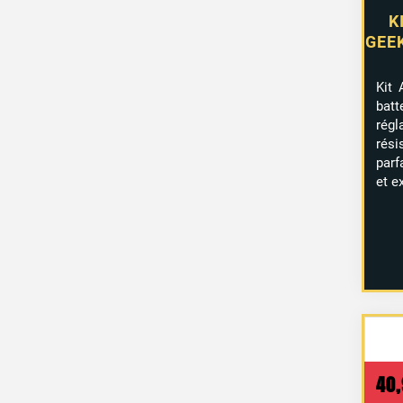
K
GEE
Kit 
bat
rég
rési
parf
et e
40