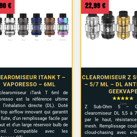
au
,90
€
22,99
€
plus
ancien
EAROMISEUR ITANK T –
CLEAROMISEUR Z 
VAPORESSO – 6ML
– 5/7 ML – DL ANT
GEEKVAP
clearomiseur iTank T 6ml de
oresso est la référence ultime
 l’inhalation directe (DL). Doté
Z Sub-Ohm 5 – Ge
 top airflow innovant qui garantit
clearomiseur DL 5,5 à 7
 fuite, d’un remplissage facile par
par le haut, résistanc
aut et d’un large réservoir bulb de
mesh. Remplissage couli
ml. Compatible avec les
cloud-chasing avec e-li