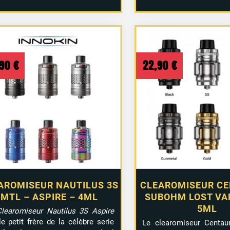
,90
€
22,90
€
AROMISEUR NAUTILUS 3S
CLEAROMISEUR C
MTL – ASPIRE – 4ML
SUBOHM LOST VAP
5ML
Clearomiseur Nautilus 3S Aspire
le petit frère de la célèbre serie
Le clearomiseur Centa