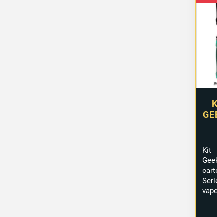
K
GE
Kit
Gee
car
Seri
vape