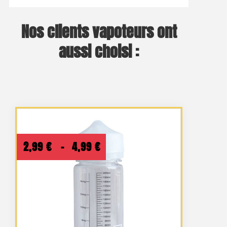
Nos clients vapoteurs ont
aussi choisi :
Plage
2,99
€
–
4,99
€
de
prix :
2,99 €
à