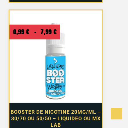
Plage
0,99
€
–
7,99
€
de
prix :
0,99 €
à
7,99 €
BOOSTER DE NICOTINE 20MG/ML –
30/70 OU 50/50 – LIQUIDEO OU MX
LAB