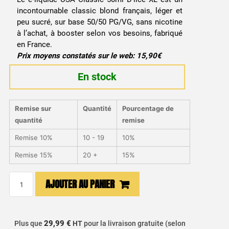
incontournable classic blond français, léger et
peu sucré, sur base 50/50 PG/VG, sans nicotine
à l’achat, à booster selon vos besoins, fabriqué
en France.
Prix moyens constatés sur le web: 15,90€
En stock
Remise sur
Quantité
Pourcentage de
quantité
remise
Remise 10%
10 - 19
10%
Remise 15%
20 +
15%
quantité
AJOUTER AU PANIER
de
E-
liquide
29,99 €
Plus que
HT
pour la livraison gratuite (selon
USA