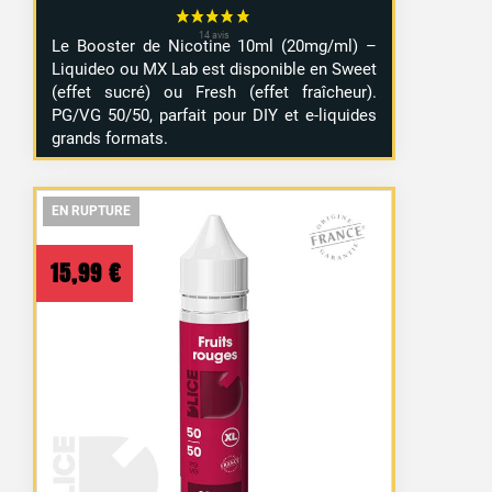
Le Booster de Nicotine 10ml (20mg/ml) –
Liquideo ou MX Lab est disponible en Sweet
(effet sucré) ou Fresh (effet fraîcheur).
PG/VG 50/50, parfait pour DIY et e-liquides
grands formats.
EN RUPTURE
EN RUPTURE
EN RUPTURE
15,99
€