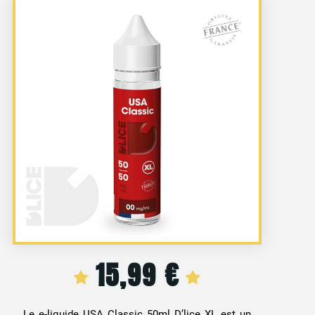
15,99
€
Le e-liquide USA Classic 50ml D’lice XL est un