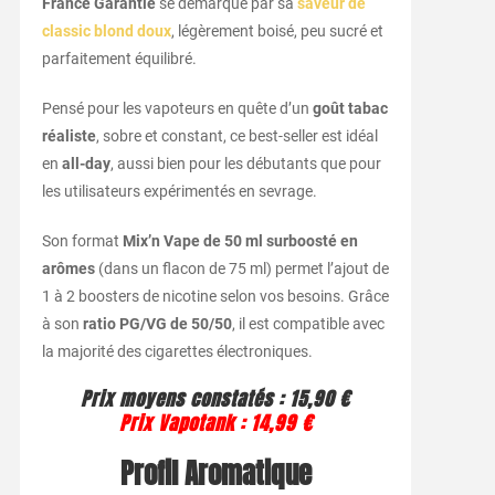
France Garantie
se démarque par sa
saveur de
classic blond doux
, légèrement boisé, peu sucré et
parfaitement équilibré.
Pensé pour les vapoteurs en quête d’un
goût tabac
réaliste
, sobre et constant, ce best-seller est idéal
en
all-day
, aussi bien pour les débutants que pour
les utilisateurs expérimentés en sevrage.
Son format
Mix’n Vape de 50 ml surboosté en
arômes
(dans un flacon de 75 ml) permet l’ajout de
1 à 2 boosters de nicotine selon vos besoins. Grâce
à son
ratio PG/VG de 50/50
, il est compatible avec
la majorité des cigarettes électroniques.
Prix moyens constatés : 15,90 €
Prix Vapotank : 14,99 €
Profil Aromatique