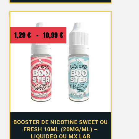
Plage
1,29
€
–
10,99
€
de
prix :
1,29 €
à
10,99 €
BOOSTER DE NICOTINE SWEET OU
FRESH 10ML (20MG/ML) –
LIQUIDEO OU MX LAB