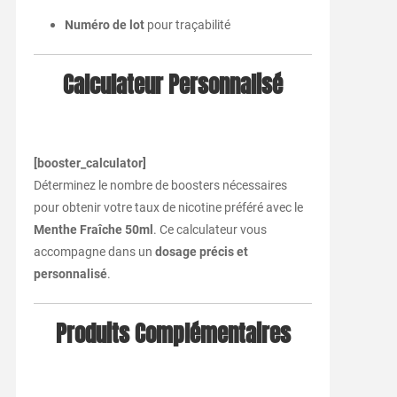
Numéro
de
lot
pour
traçabilité
Calculateur
Personnalisé
[
booster_calculator]
Déterminez
le
nombre
de
boosters
nécessaires
pour
obtenir
votre
taux
de
nicotine
préféré
avec
le
Menthe
Fraîche
50ml
.
Ce
calculateur
vous
accompagne
dans
un
dosage
précis
et
personnalisé
.
Produits
Complémentaires