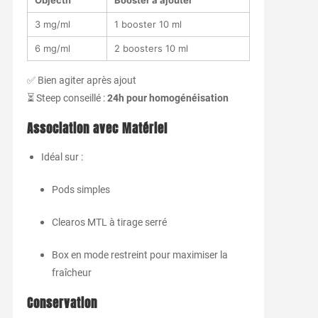
3
mg/
ml
1
booster
10
ml
6
mg/
ml
2
boosters
10
ml
✅
Bien
agiter
après
ajout
⏳
Steep
conseillé :
24h
pour
homogénéisation
Association
avec
Matériel
Idéal
sur :
Pods
simples
Clearos
MTL
à
tirage
serré
Box
en
mode
restreint
pour
maximiser
la
fraîcheur
Conservation