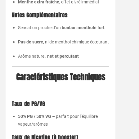
Menthe
extra
fraîche
,
effet
givré
immédiat
Notes
Complémentaires
Sensation
proche
d’un
bonbon
mentholé
fort
Pas
de
sucre
,
ni
de
menthol
chimique
écœurant
Arôme
naturel,
net
et
percutant
Caractéristiques
Techniques
Taux
de
PG/
VG
50%
PG /
50%
VG
–
parfait
pour
l’équilibre
vapeur/
arômes
Taux
de
Nicotine (
à
booster)