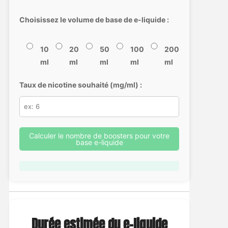
Choisissez le volume de base de e-liquide :
10
20
50
100
200
ml
ml
ml
ml
ml
Taux de nicotine souhaité (mg/ml) :
Calculer le nombre de boosters pour votre
base e-liquide
Durée estimée du e-liquide