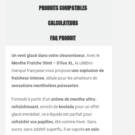
PRODUITS COMPATIBLES
CALCULATEURS
FAQ PRODUIT
Un
vent
glacé
dans
votre
clearomiseur.
Avec
le
Menthe
Fraîche
50ml –
D’lice
XL
,
la
célèbre
marque
française
vous
propose
une
explosion
de
fraîcheur
intense
,
idéale
pour
les
amateurs
de
sensations
mentholées
puissantes
.
Formulé
à
partir
d’un
arôme
de
menthe
ultra-
rafraîchissant
,
enrichi
de
koolada
pour
un
effet
glacé
immédiat,
ce
e-
liquide
est
parfait
pour
rafraîchir
vos
papilles
,
été
comme
hiver.
Sans
sucre,
sans
additif
superflu,
il
se
vapote
en
solo