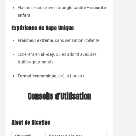
Flacon
sécurisé
avec
triangle
tactile +
sécurité
enfant
Expérience
de
Vape
Unique
Fraîcheur
extrême
,
sans
sensation
collante
Excellent
en
all-
day
,
ou
en
additif
avec
des
fruités/
gourmands
Format
économique
,
prêt
à
booster
Conseils
d’Utilisation
Ajout
de
Nicotine
Objectif
Booster
à
ajouter