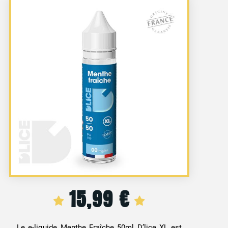
15,99
€
Le e-liquide Menthe Fraîche 50ml D’lice XL est