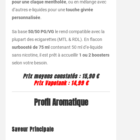
pour
une
claque
mentholée
,
ou
en
mélange
avec
d’autres
e-
liquides
pour
une
touche
givrée
personnalisée
.
Sa
base
50/
50
PG/
VG
le
rend
compatible
avec
la
plupart
des
ecigarettes (
MTL &
RDL).
En
flacon
surboosté
de
75
ml
contenant
50
ml
d’e-
liquide
sans
nicotine,
il
est
prêt
à
accueillir
1
ou
2
boosters
selon
votre
besoin.
Prix
moyens
constatés :
15,90 €
Prix
Vapotank :
14,99 €
Profil
Aromatique
Saveur
Principale