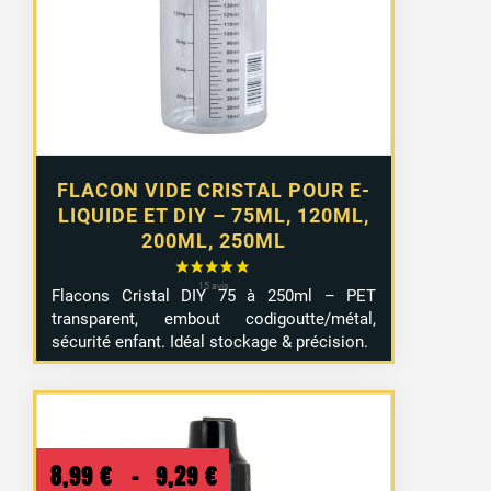
2,99 €
à
4,99 €
FLACON VIDE CRISTAL POUR E-
LIQUIDE ET DIY – 75ML, 120ML,
200ML, 250ML
Flacons Cristal DIY 75 à 250ml – PET
transparent, embout codigoutte/métal,
sécurité enfant. Idéal stockage & précision.
Plage
8,99
€
–
9,29
€