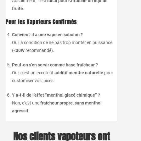
Absolument,
il
est
idéal
pour
rafraîchir
un
liquide
fruité
.
Pour
les
Vapoteurs
Confirmés
Convient-
il
à
une
vape
en
subohm ?
Oui,
à
condition
de
ne
pas
trop
monter
en
puissance
(
<
30W
recommandé).
Peut-
on
s’en
servir
comme
base
fraîcheur ?
Oui,
c’est
un
excellent
additif
menthe
naturelle
pour
customiser
vos
juices.
Y
a-
t-
il
de
l’effet “
menthol
glacé
chimique” ?
Non,
c’est
une
fraîcheur
propre,
sans
menthol
agressif
.
Nos clients vapoteurs ont