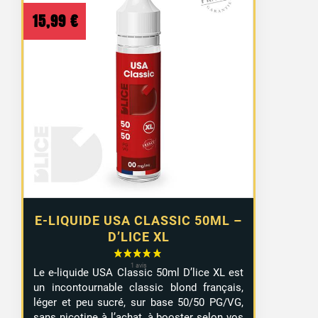
15,99
€
E-LIQUIDE USA CLASSIC 50ML –
D’LICE XL
Le e-liquide USA Classic 50ml D’lice XL est
un incontournable classic blond français,
léger et peu sucré, sur base 50/50 PG/VG,
sans nicotine à l’achat, à booster selon vos