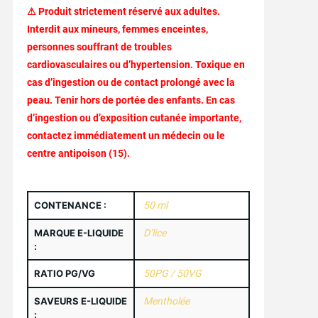
⚠
Produit
strictement
réservé
aux
adultes.
Interdit
aux
mineurs,
femmes
enceintes,
personnes
souffrant
de
troubles
cardiovasculaires
ou
d’hypertension.
Toxique
en
cas
d’ingestion
ou
de
contact
prolongé
avec
la
peau.
Tenir
hors
de
portée
des
enfants.
En
cas
d’ingestion
ou
d’exposition
cutanée
importante,
contactez
immédiatement
un
médecin
ou
le
centre
antipoison (
15).
CONTENANCE :
50 ml
MARQUE E-LIQUIDE
D’lice
:
RATIO PG/VG
50PG / 50VG
SAVEURS E-LIQUIDE
Mentholée
: