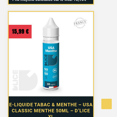
15,99
€
E-LIQUIDE TABAC & MENTHE – USA
CLASSIC MENTHE 50ML – D’LICE
XL