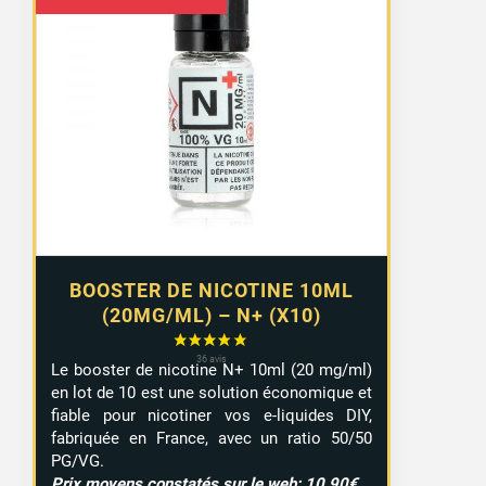
de
prix :
8,99 €
à
9,29 €
BOOSTER DE NICOTINE 10ML
(20MG/ML) – N+ (X10)
Le booster de nicotine N+ 10ml (20 mg/ml)
en lot de 10 est une solution économique et
fiable pour nicotiner vos e-liquides DIY,
fabriquée en France, avec un ratio 50/50
PG/VG.
Prix moyens constatés sur le web: 10,90€