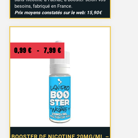
besoins, fabriqué en France.
Prix moyens constatés sur le web: 15,90€
Plage
0,99
€
–
7,99
€
de
prix :
0,99 €
à
7,99 €
BOOSTER DE NICOTINE 20MG/ML –