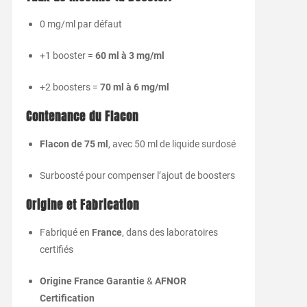
0
mg/
ml
par
défaut
+
1
booster =
60
ml
à
3
mg/
ml
+
2
boosters =
70
ml
à
6
mg/
ml
Contenance
du
Flacon
Flacon
de
75
ml
,
avec
50
ml
de
liquide
surdosé
Surboosté
pour
compenser
l’ajout
de
boosters
Origine
et
Fabrication
Fabriqué
en
France
,
dans
des
laboratoires
certifiés
Origine
France
Garantie
&
AFNOR
Certification