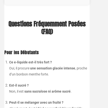
Questions
Fréquemment
Posées
(
FAQ)
Pour
les
Débutants
Ce
e-
liquide
est-
il
très
fort ?
Oui,
il
procure
une
sensation
glacée
intense
,
proche
d’un
bonbon
menthe
forte.
Est-
il
sucré ?
Non,
il
est
sans
sucralose
ni
arôme
sucré
.
Peut-
il
se
mélanger
avec
un
fruité ?