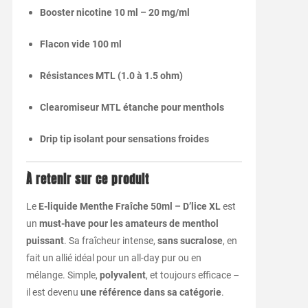
Booster
nicotine
10
ml –
20
mg/
ml
Flacon
vide
100
ml
Résistances
MTL (
1.0
à
1.5
ohm)
Clearomiseur
MTL
étanche
pour
menthols
Drip
tip
isolant
pour
sensations
froides
À
retenir
sur
ce
produit
Le
E-
liquide
Menthe
Fraîche
50ml –
D’lice
XL
est
un
must-
have
pour
les
amateurs
de
menthol
puissant
.
Sa
fraîcheur
intense,
sans
sucralose
,
en
fait
un
allié
idéal
pour
un
all-
day
pur
ou
en
mélange.
Simple,
polyvalent
,
et
toujours
efficace –
il
est
devenu
une
référence
dans
sa
catégorie
.