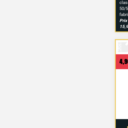
clas
50/
fabr
Prix
15,
4,