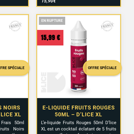
15,90€
EN RUPTURE
EN RUPTURE
EN RUPTURE
15,99
€
FFRE SPÉCIALE
OFFRE SPÉCIALE
S NOIRS
E-LIQUIDE FRUITS ROUGES
’LICE XL
50ML – D’LICE XL
s Frais 50ml
L’e-liquide Fruits Rouges 50ml D’lice
ruits Noirs
XL est un cocktail éclatant de 5 fruits