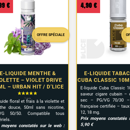
au
,99
€
4,90
€
plus
ancien
OFFRE SPÉCIALE
O
E-LIQUIDE MENTHE &
E-LIQUIDE TABAC
OLETTE – VIOLET DRIVE
CUBA CLASSIC 10ML
ML – URBAN HIT / D’LICE
E-liquide Cuba Classic 1
saveur cigare cubain – 
sec – PG/VG 70/30 – f
uide floral et frais à la violette et
française certifiée – taux 
the douce, 50ml sans nicotine,
12, 18 mg.
VG 50/50. Compatible tous
Prix moyens constatés s
riels.
5,90 €
 moyens constatés sur le web :