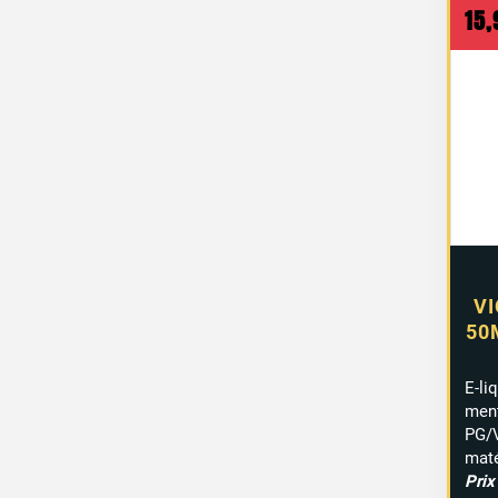
15
VI
50
E-liq
men
PG/
maté
Prix