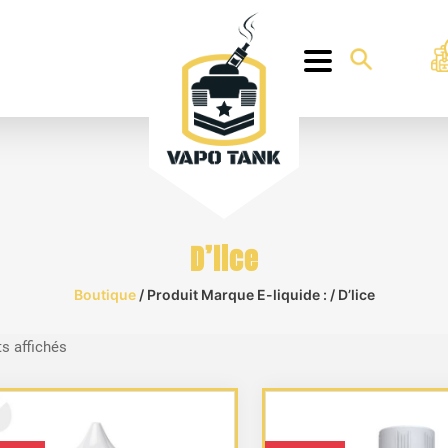
D’lice
Boutique
/ Produit Marque E-liquide : / D’lice
Trié
ts affichés
du
plus
récent