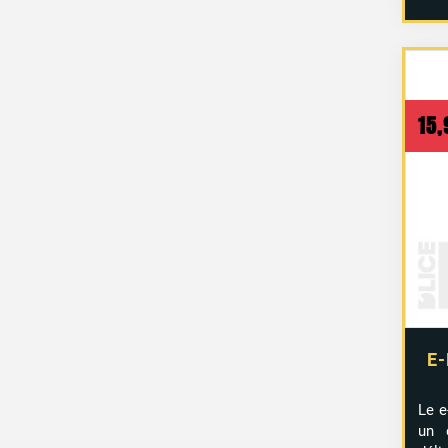
15
E-
Le e
un 