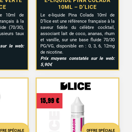
E VERTE
E-LIQUIDE PINA COLADA
ICE
10ML – D’LICE
rte 10ml de
Le e-liquide Pina Colada 10ml de
rançais à la
D’lice est une référence française à la
ide (70/30),
saveur fidèle du célèbre cocktail,
lusieurs taux
associant lait de coco, ananas, rhum
et vanille, sur une base fluide 70/30
sur le web:
PG/VG, disponible en : 0, 3, 6, 12mg
de nicotine.
Prix moyens constatés sur le web:
5,90€
15,99
€
vis
FFRE SPÉCIALE
OFFRE SPÉCIALE