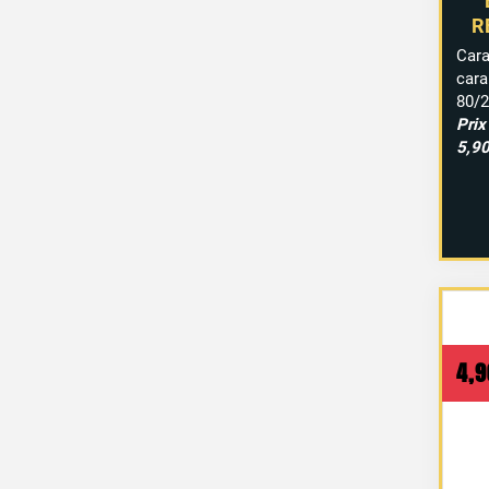
R
Ca
car
80/
2
Pri
5,90
4,