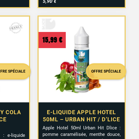
5,90 €
15,99
€
FFRE SPÉCIALE
OFFRE SPÉCIALE
RY COLA
E-LIQUIDE APPLE HOTEL
ICE
50ML – URBAN HIT / D’LICE
vis
Apple
Hotel
50ml
Urban
Hit
Dlice :
pomme
caramélisée,
menthe
douce,
: e-liquide