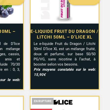
 10ML –
E-LIQUIDE FRUIT DU DRAGON /
LITCHI 50ML – D’LICE XL
l de D’lice
Le e-liquide Fruit du Dragon / Litchi
un mélange
50ml D’lice XL est un mélange fruité,
uges, cassis,
doux et parfumé, sur base 50/50
e, anis et
PG/VG, sans nicotine à l’achat, à
luide 70/30
booster selon vos besoins.
le en : 0, 3,
Prix moyens constatés sur le web:
15,90€
sur le web:
EN RUPTURE
EN RUPTURE
EN RUPTURE