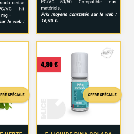
PG/
VG
50/
50.
Compatible
tous
 soda cerise
matériels.
 PG/VG – hit
Prix
moyens
constatés
sur
le
web :
2 mg –
16,90 €.
ur le web :
4,90
€
FFRE SPÉCIALE
OFFRE SPÉCIALE