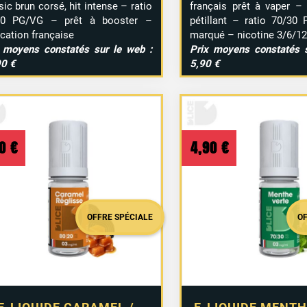
sic brun corsé, hit intense – ratio
français prêt à vaper –
50 PG/VG – prêt à booster –
pétillant – ratio 70/30
ication française
marqué – nicotine 3/6/1
 moyens constatés sur le web :
Prix moyens constatés s
90 €
5,90 €
90
€
4,90
€
OFFRE SPÉCIALE
O