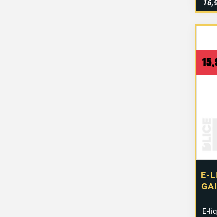
16,
15
E-L
GAI
E-li