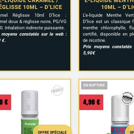
E-LIQUIDE CARAMEL /
E-LIQUIDE MENTH
ÉGLISSE 10ML – D’LICE
10ML – D’L
ramel
Réglisse
10ml
D’lice :
L’e-liquide Menthe Ve
amel
doux &
réglisse
noire,
PG/
VG
D’lice est un classique f
0.
Inhalation
indirecte
puissante.
menthe chlorophylle, flu
x
moyens
constatés
sur
le
web :
certifié, disponible en p
 €.
de nicotine.
Prix moyens constatés 
5,90€
EN RUPTURE
EN RUPTURE
EN RUPTURE
90
€
4,90
€
1 a
OFFRE SPÉCIALE
O