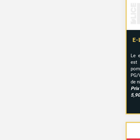
E-
Le 
est
pomm
PG/V
de n
Pri
5,9