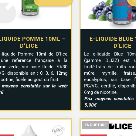
LIQUIDE POMME 10ML –
E-LIQUIDE BLUE
D’LICE
D’LICE
e-liquide Pomme 10ml de D’lice
Le e-liquide Blue 10m
 une référence française à la
(gamme DLIZZ) est 
e verte, sur base fluide 70/30
fruité-frais de fruits ro
G, disponible en : 0, 3, 6, 12mg
mûre, myrtille, frais
icotine, fidèle au goût du fruit.
eucalyptus, sur base f
x moyens constatés sur le web:
PG/VG, certifié, disponib
0€
6mg de nicotine.
Prix moyens constatés 
5,90€
EN RUPTURE
EN RUPTURE
EN RUPTURE