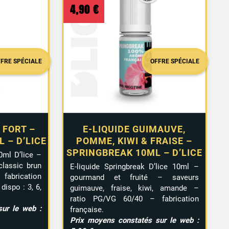
4,90
€
FFRE SPÉCIALE
OFFRE SPÉCIALE
 FORT –
E-LIQUIDE GUIMAUVE,
 – D’LICE
POMME, KIWI & FRAISE –
SPRINGBREAK 10ML – D’LICE
0ml D’lice –
classic brun
E-liquide Springbreak D’lice 10ml –
abrication
gourmand et fruité – saveurs
dispo : 3, 6,
guimauve, fraise, kiwi, amande –
ratio PG/VG 60/40 – fabrication
ur le web :
française.
Prix moyens constatés sur le web :