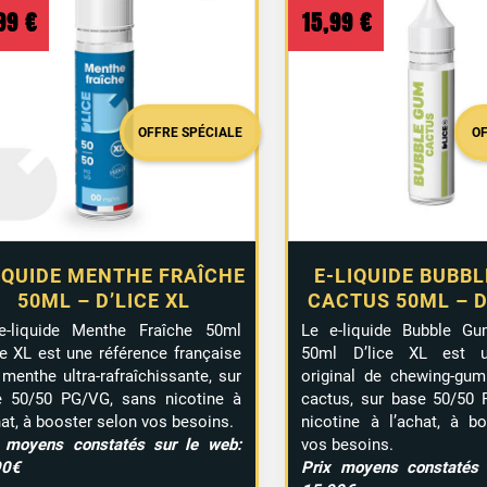
,99
€
15,99
€
OFFRE SPÉCIALE
O
IQUIDE MENTHE FRAÎCHE
E-LIQUIDE BUBBL
50ML – D’LICE XL
CACTUS 50ML – D
e-liquide Menthe Fraîche 50ml
Le e-liquide Bubble G
ce XL est une référence française
50ml D’lice XL est 
 menthe ultra-rafraîchissante, sur
original de chewing-gum
e 50/50 PG/VG, sans nicotine à
cactus, sur base 50/50 
hat, à booster selon vos besoins.
nicotine à l’achat, à b
x moyens constatés sur le web:
vos besoins.
90€
Prix moyens constatés 