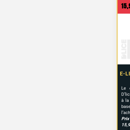
15
E-L
Le 
D’li
à la
bas
l’ac
Pri
15,