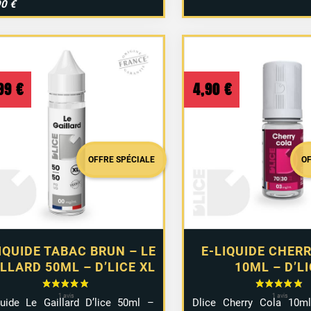
90 €
,99
€
4,90
€
OFFRE SPÉCIALE
O
IQUIDE TABAC BRUN – LE
E-LIQUIDE CHER
LLARD 50ML – D’LICE XL
10ML – D’L
1 a
quide Le Gaillard D’lice 50ml –
Dlice Cherry Cola 10ml 