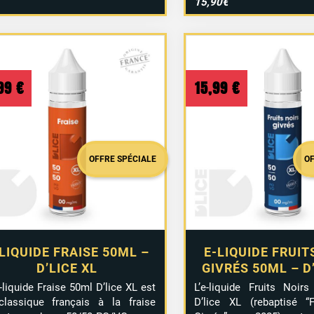
15,90€
,99
€
15,99
€
OFFRE SPÉCIALE
O
LIQUIDE FRAISE 50ML –
E-LIQUIDE FRUIT
D’LICE XL
GIVRÉS 50ML – D
-liquide Fraise 50ml D’lice XL est
L’e-liquide Fruits Noir
classique français à la fraise
D’lice XL (rebaptisé “F