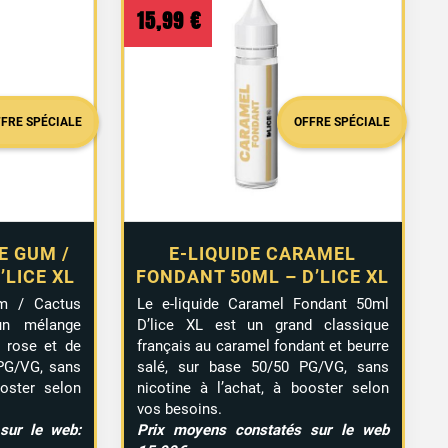
15,99
€
FFRE SPÉCIALE
OFFRE SPÉCIALE
E GUM /
E-LIQUIDE CARAMEL
’LICE XL
FONDANT 50ML – D’LICE XL
um / Cactus
Le e-liquide Caramel Fondant 50ml
un mélange
D’lice XL est un grand classique
 rose et de
français au caramel fondant et beurre
PG/VG, sans
salé, sur base 50/50 PG/VG, sans
ooster selon
nicotine à l’achat, à booster selon
vos besoins.
sur le web:
Prix moyens constatés sur le web