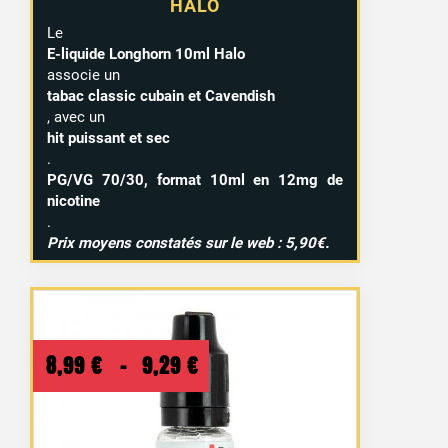
HALO
Le
E-liquide Longhorn 10ml Halo
associe un
tabac classic cubain et Cavendish
, avec un
hit puissant et sec
.
PG/VG 70/30, format 10ml en 12mg de
nicotine
.
Prix moyens constatés sur le web : 5,90€.
Plage
8,99
€
–
9,29
€
de
prix :