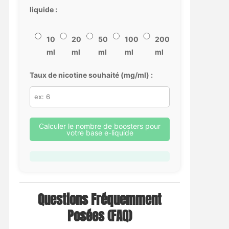
liquide :
10
20
50
100
200
ml
ml
ml
ml
ml
Taux de nicotine souhaité (mg/ml) :
Calculer le nombre de boosters pour
votre base e-liquide
Questions Fréquemment
Posées (FAQ)