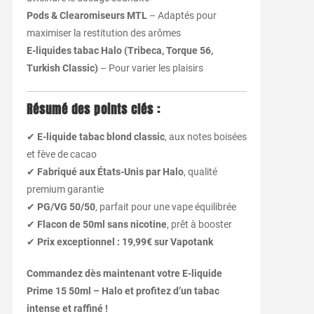
Pods & Clearomiseurs MTL
– Adaptés pour
maximiser la restitution des arômes
E-liquides tabac Halo (Tribeca, Torque 56,
Turkish Classic)
– Pour varier les plaisirs
Résumé des points clés :
✔
E-liquide tabac blond classic
, aux notes boisées
et fève de cacao
✔
Fabriqué aux États-Unis par Halo
, qualité
premium garantie
✔
PG/VG 50/50
, parfait pour une vape équilibrée
✔
Flacon de 50ml sans nicotine
, prêt à booster
✔
Prix exceptionnel : 19,99€ sur Vapotank
Commandez dès maintenant votre E-liquide
Prime 15 50ml – Halo et profitez d’un tabac
intense et raffiné !