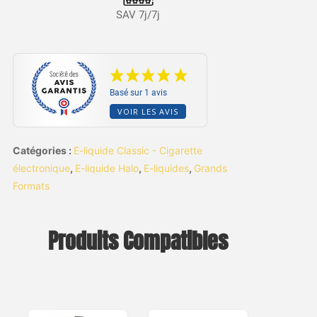
SAV 7j/7j
Basé sur 1 avis
VOIR LES AVIS
Catégories :
E-liquide Classic - Cigarette
électronique
,
E-liquide Halo
,
E-liquides
,
Grands
Formats
Produits Compatibles