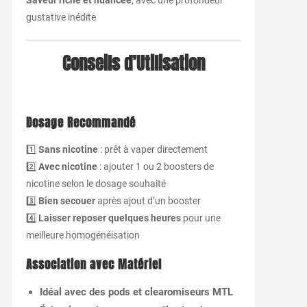
Saveur riche et nuancée
, avec une profondeur
gustative inédite
Conseils d’Utilisation
Dosage Recommandé
1️⃣
Sans nicotine
: prêt à vaper directement
2️⃣
Avec nicotine
: ajouter 1 ou 2 boosters de
nicotine selon le dosage souhaité
3️⃣
Bien secouer
après ajout d’un booster
4️⃣
Laisser reposer quelques heures
pour une
meilleure homogénéisation
Association avec Matériel
Idéal avec des pods et clearomiseurs MTL