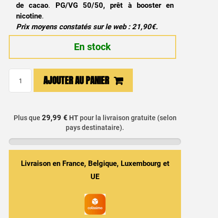
de cacao
.
PG/VG 50/50, prêt à booster en
nicotine
.
Prix moyens constatés sur le web : 21,90€.
En stock
quantité
AJOUTER AU PANIER
de
E-
liquide
29,99 €
Plus que
HT
pour la livraison gratuite (selon
Prime
pays destinataire).
15
50ml
-
Livraison en France, Belgique, Luxembourg et
Halo
UE