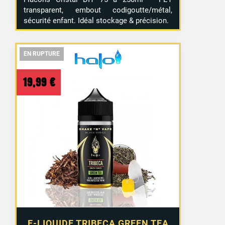
transparent, embout codigoutte/métal,
sécurité enfant. Idéal stockage & précision.
EN RUPTURE
EN RUPTURE
EN RUPTURE
19,99
€
E-LIQUIDE TRIBECA GREEN TEA