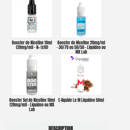
Booster de Nicotine 10ml
Booster de Nicotine 20mg/ml
(20mg/ml) – N+ (x10)
– 30/70 ou 50/50 – Liquideo ou
MX Lab
Booster Sel de Nicotine 10ml
E-liquide Le M Liquideo 50ml
(20mg/ml) – Liquideo ou MX
Lab
DESCRIPTION