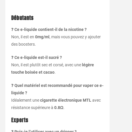
Débutants
❓
Ce e-liquide contient-il de la nicotine ?
Non, il est en
0mg/ml
, mais vous pouvez y ajouter
des boosters.
❓
Ce e-liquide est-il sucré ?
Non, il est plutôt sec et corsé, avec une
légère
touche boisée et cacao
.
❓
Quel matériel est recommandé pour vaper ce e-
liquide ?
Idéalement une
cigarette électronique MTL
avec
résistance supérieure à
0.8Ω
.
Experts
❓
Puis-je l’utiliser avec un dripper ?