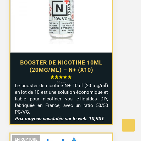
8,99 €
à
9,29 €
BOOSTER DE NICOTINE 10ML
(20MG/ML) – N+ (X10)
Le booster de nicotine N+ 10ml (20 mg/ml)
en lot de 10 est une solution économique et
fiable pour nicotiner vos e-liquides DIY,
fabriquée en France, avec un ratio 50/50
PG/VG.
Prix moyens constatés sur le web: 10,90€
EN RUPTURE
EN RUPTURE
EN RUPTURE