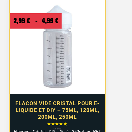
Plage
2,99
€
–
4,99
€
de
prix :
2,99 €
à
4,99 €
FLACON VIDE CRISTAL POUR E-
LIQUIDE ET DIY – 75ML, 120ML,
200ML, 250ML
Flacons Cristal DIY 75 à 250ml – PET