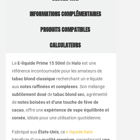
INFORMATIONS COMPLÉMENTAIRES
PRODUITS COMPATIBLES
CALCULATEURS
Le
E-liquide Prime 15 50ml
de
Halo
est une
référence incontournable pour les amateurs de
tabac blond classique
recherchant un e-liquide
aux
notes raffinées et complexes
. Son mélange
subtilement dosé
de
tabac blond sec
, agrémenté
de
notes boisées et d’une touche de fève de
cacao
, offre une
expérience de vape équilibrée et
corsée
, idéale pour une utilisation quotidienne.
Fabriqué aux
États-Unis
, ce
e liquide halo
bénéficie d’une
qualité premium
, garantissant
une