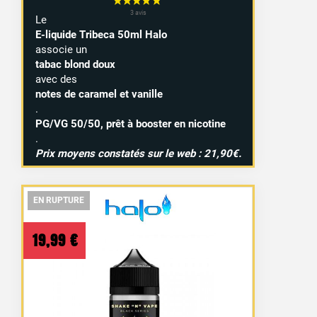
Le
E-liquide Tribeca 50ml Halo
associe un
tabac blond doux
avec des
notes de caramel et vanille
.
PG/VG 50/50, prêt à booster en nicotine
.
Prix moyens constatés sur le web : 21,90€.
EN RUPTURE
EN RUPTURE
EN RUPTURE
19,99
€