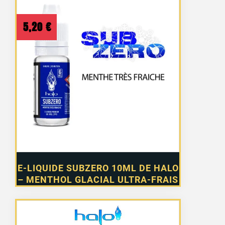
5,20
€
E-LIQUIDE SUBZERO 10ML DE HALO
– MENTHOL GLACIAL ULTRA-FRAIS