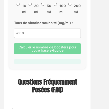
10
20
50
100
200
ml
ml
ml
ml
ml
Taux de nicotine souhaité (mg/ml) :
Calculer le nombre de boosters pour
votre base e-liquide
Questions Fréquemment
Posées (FAQ)