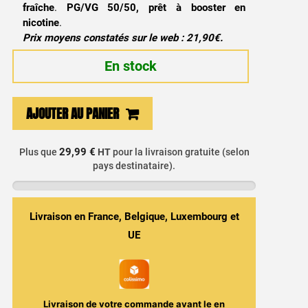
fraîche
.
PG/VG 50/50, prêt à booster en
nicotine
.
Prix moyens constatés sur le web : 21,90€.
En stock
quantité
AJOUTER AU PANIER
de
E-
29,99 €
Plus que
HT
pour la livraison gratuite (selon
liquide
pays destinataire).
Malibu
50ml
-
Livraison en France, Belgique, Luxembourg et
Halo
UE
Livraison de votre commande avant le
en