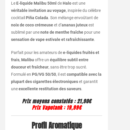
Le
E-liquide Malibu 50ml
de
Halo
est une
véritable invitation au voyage
, inspirée du célèbre
cocktail
Piña Colada
. Son mélange envoûtant de
noix de coco crémeuse
et d’
ananas juteux
est
sublimé par une
note de menthe fraîche
pour une
sensation de vape estivale et rafraîchissante
.
Parfait pour les amateurs de
e-liquides fruités et
frais
,
Malibu
offre un
équilibre subtil entre
douceur et fraîcheur
, sans être trop sucré.
Formulé en
PG/VG 50/50
, il est
compatible avec la
plupart des cigarettes électroniques
et garantit
une
excellente restitution des saveurs
.
Prix moyens constatés
: 21,90€
Prix Vapotank
:
19,99€
Profil Aromatique