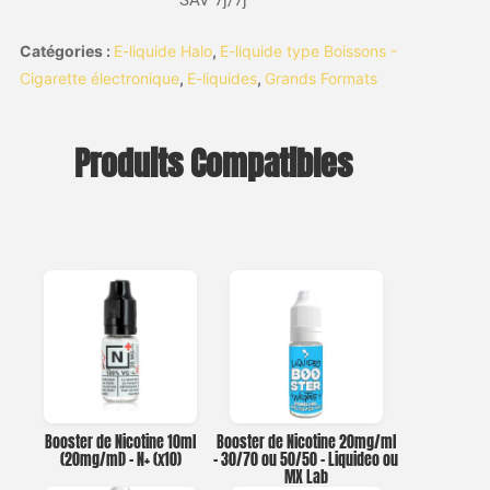
Catégories :
E-liquide Halo
,
E-liquide type Boissons -
Cigarette électronique
,
E-liquides
,
Grands Formats
Produits Compatibles
Booster de Nicotine 10ml
Booster de Nicotine 20mg/ml
(20mg/ml) – N+ (x10)
– 30/70 ou 50/50 – Liquideo ou
MX Lab