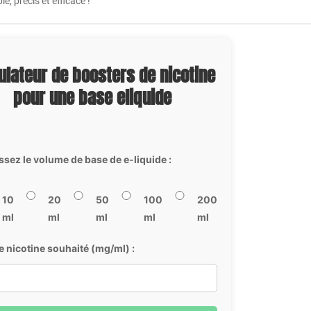
e, précis et efficace !
ulateur de boosters de nicotine
pour une base eliquide
ssez le volume de base de e-liquide :
10
20
50
100
200
ml
ml
ml
ml
ml
e nicotine souhaité (mg/ml) :