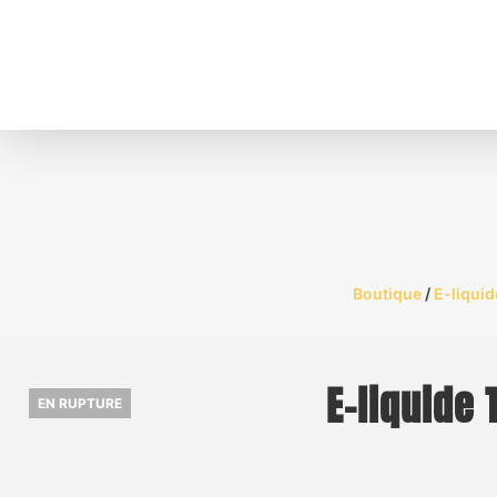
Boutique
/
E-liquid
E-liquide
EN RUPTURE