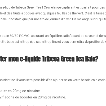
 e-liquide Tribeca Green Tea ! Ce mélange captivant est parfait pour Les
lle et des fruits à coques avec quelques feuilles de thé vert. C’est la tasse
haleur nostalgique par une froide journée d’hiver. Un mélange subtil qui 
e base 50/50 PG/VG, assurant un équilibre satisfaisant de saveur et de va
tte base est ni trop épaisse ni trop fine et vous permettra de profiter de 
r mon e-liquide Tribeca Green Tea Halo?
 nicotine, il vous sera possible d’en ajouter selon votre besoin en nicotin
ooster en 20mg de nicotine
r 2 flacons de booster en 20mg de nicotine.