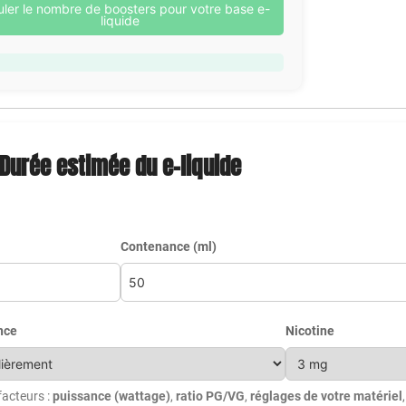
uler le nombre de boosters pour votre base e-
liquide
Durée estimée du e-liquide
Contenance (ml)
nce
Nicotine
facteurs :
puissance (wattage)
,
ratio PG/VG
,
réglages de votre matériel