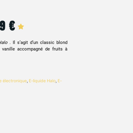
99
€
Halo
. Il s’agit d’un classic blond
 vanille accompagné de fruits à
te électronique
,
E-liquide Halo
,
E-