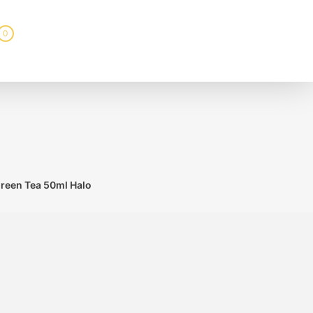
0
Green Tea 50ml Halo