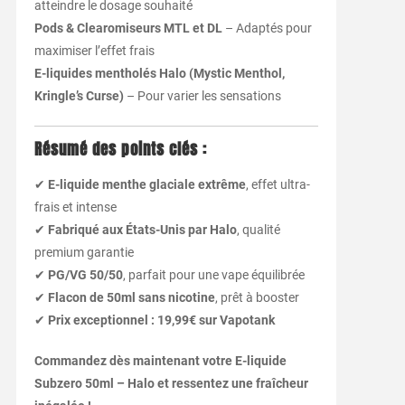
atteindre le dosage souhaité
Pods & Clearomiseurs MTL et DL
– Adaptés pour
maximiser l’effet frais
E-liquides mentholés Halo (Mystic Menthol,
Kringle’s Curse)
– Pour varier les sensations
Résumé des points clés :
✔
E-liquide menthe glaciale extrême
, effet ultra-
frais et intense
✔
Fabriqué aux États-Unis par Halo
, qualité
premium garantie
✔
PG/VG 50/50
, parfait pour une vape équilibrée
✔
Flacon de 50ml sans nicotine
, prêt à booster
✔
Prix exceptionnel : 19,99€ sur Vapotank
Commandez dès maintenant votre E-liquide
Subzero 50ml – Halo et ressentez une fraîcheur