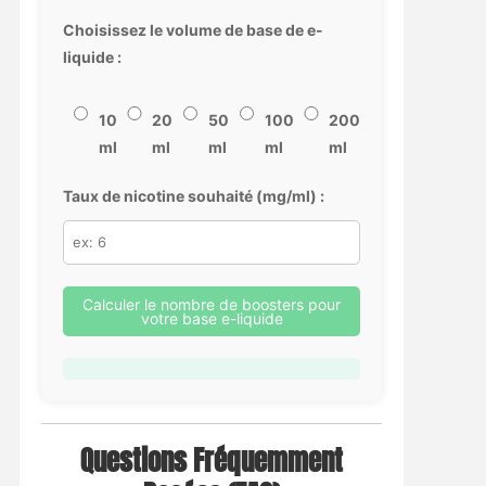
Choisissez le volume de base de e-
liquide :
10
20
50
100
200
ml
ml
ml
ml
ml
Taux de nicotine souhaité (mg/ml) :
Calculer le nombre de boosters pour
votre base e-liquide
Questions Fréquemment