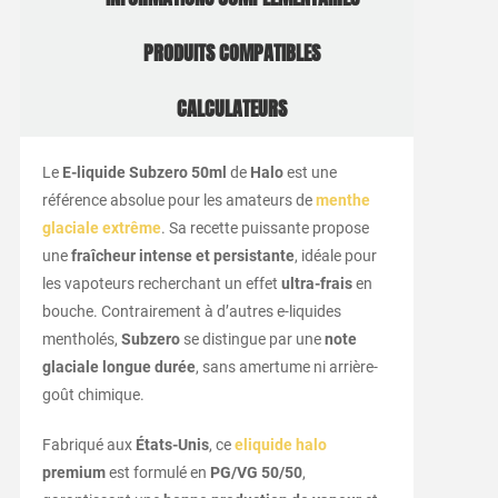
PRODUITS COMPATIBLES
CALCULATEURS
Le
E-liquide Subzero 50ml
de
Halo
est une
référence absolue pour les amateurs de
menthe
glaciale extrême
. Sa recette puissante propose
une
fraîcheur intense et persistante
, idéale pour
les vapoteurs recherchant un effet
ultra-frais
en
bouche. Contrairement à d’autres e-liquides
mentholés,
Subzero
se distingue par une
note
glaciale longue durée
, sans amertume ni arrière-
goût chimique.
Fabriqué aux
États-Unis
, ce
eliquide halo
premium
est formulé en
PG/VG 50/50
,