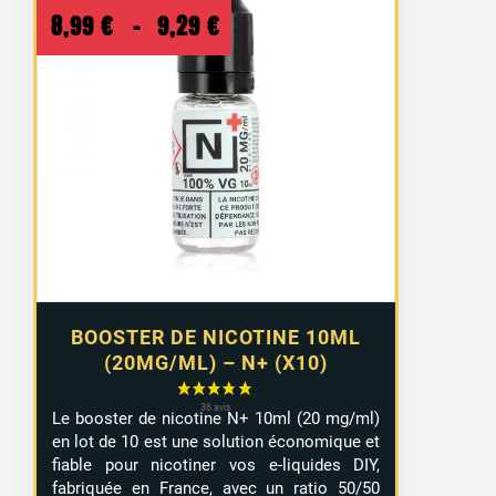
Plage
8,99
€
–
9,29
€
de
prix :
8,99 €
à
9,29 €
BOOSTER DE NICOTINE 10ML
(20MG/ML) – N+ (X10)
Le booster de nicotine N+ 10ml (20 mg/ml)
en lot de 10 est une solution économique et
fiable pour nicotiner vos e-liquides DIY,
fabriquée en France, avec un ratio 50/50