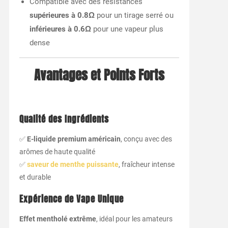
Compatible avec des résistances
supérieures à 0.8Ω
pour un tirage serré ou
inférieures à 0.6Ω
pour une vapeur plus
dense
Avantages et Points Forts
Qualité des Ingrédients
✅
E-liquide premium américain
, conçu avec des
arômes de haute qualité
✅
saveur de menthe puissante
, fraîcheur intense
et durable
Expérience de Vape Unique
Effet mentholé extrême
, idéal pour les amateurs