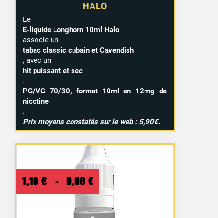
HALO
Le
E-liquide Longhorn 10ml Halo
associe un
tabac classic cubain et Cavendish
, avec un
hit puissant et sec
.
PG/VG 70/30, format 10ml en 12mg de
nicotine
.
Prix moyens constatés sur le web : 5,90€.
Plage
1,10
€
–
9,99
€
de
prix :