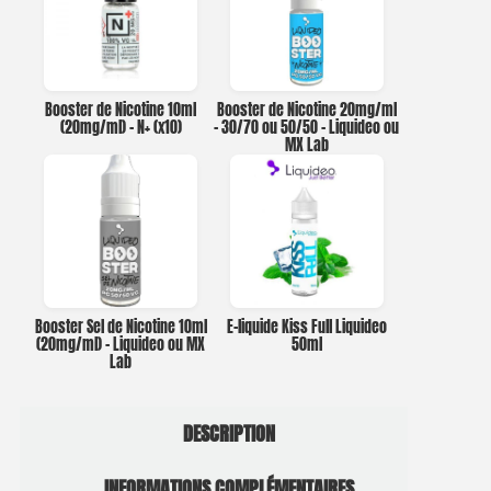
Booster de Nicotine 10ml
Booster de Nicotine 20mg/ml
(20mg/ml) – N+ (x10)
– 30/70 ou 50/50 – Liquideo ou
MX Lab
Booster Sel de Nicotine 10ml
E-liquide Kiss Full Liquideo
(20mg/ml) – Liquideo ou MX
50ml
Lab
DESCRIPTION
INFORMATIONS COMPLÉMENTAIRES