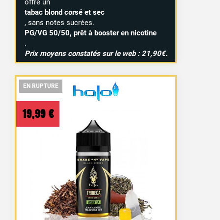
offre un
tabac blond corsé et sec
, sans notes sucrées.
PG/VG 50/50, prêt à booster en nicotine
.
Prix moyens constatés sur le web : 21,90€.
EN RUPTURE
EN RUPTURE
EN RUPTURE
19,99
€