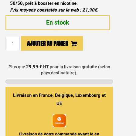
50/50, prêt à booster en nicotine
.
Prix moyens constatés sur le web : 21,90€.
En stock
quantité
AJOUTER AU PANIER
de
E-
liquide
29,99 €
Plus que
HT
pour la livraison gratuite (selon
Subzero
pays destinataire).
50ml
-
Halo
Livraison en France, Belgique, Luxembourg et
UE
Livraison de votre commande avant le
en