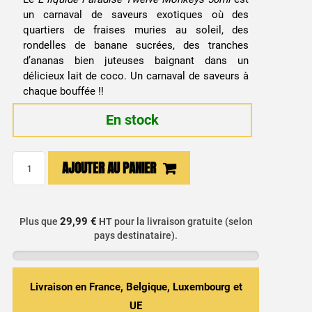
un carnaval de saveurs exotiques où des
quartiers de fraises muries au soleil, des
rondelles de banane sucrées, des tranches
d’ananas bien juteuses baignant dans un
délicieux lait de coco. Un carnaval de saveurs à
chaque bouffée !!
En stock
quantité
AJOUTER AU PANIER
de
E-
liquide
29,99 €
Plus que
HT
pour la livraison gratuite (selon
Paradise
pays destinataire).
Twelve
Monkeys
50ml
Livraison en France, Belgique, Luxembourg et
UE