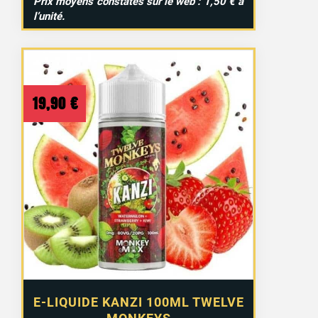
Prix moyens constatés sur le web : 1,50 € à
l’unité.
19,90
€
E-LIQUIDE KANZI 100ML TWELVE