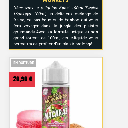
MONKEYS
Découvrez le
e-liquide Kanzi 100ml Twelve
Monkeys 100ml
, un délicieux mélange de
fraise, de pastèque et de bonbon qui vous
fera voyager dans la jungle des plaisirs
gourmands.Avec sa formule unique et son
grand format de 100ml, cet e-liquide vous
permettra de profiter d’un plaisir prolongé.
EN RUPTURE
EN RUPTURE
EN RUPTURE
20,90
€