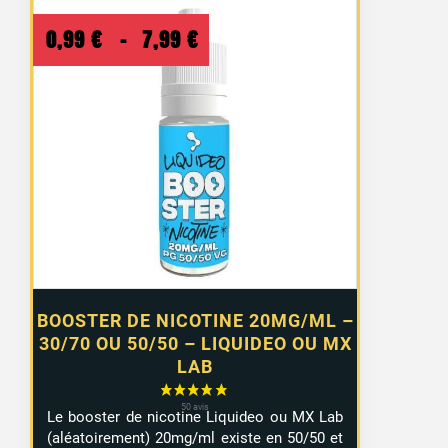
Plage
0,99
€
–
7,99
€
de
prix :
0,99 €
à
7,99 €
BOOSTER DE NICOTINE 20MG/ML –
30/70 OU 50/50 – LIQUIDEO OU MX
LAB
Le booster de nicotine Liquideo ou MX Lab
(aléatoirement) 20mg/ml existe en 50/50 et