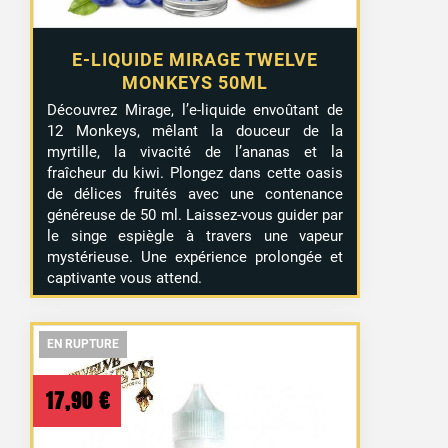
E-LIQUIDE MIRAGE TWELVE
MONKEYS 50ML
Découvrez Mirage, l’e-liquide envoûtant de
12 Monkeys, mêlant la douceur de la
myrtille, la vivacité de l’ananas et la
fraîcheur du kiwi. Plongez dans cette oasis
de délices fruités avec une contenance
généreuse de 50 ml. Laissez-vous guider par
le singe espiègle à travers une vapeur
mystérieuse. Une expérience prolongée et
captivante vous attend.
EN RUPTURE
EN RUPTURE
EN RUPTURE
17,90
€