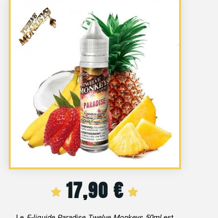
17,90
€
Le
E-liquide Paradise Twelve Monkeys 50ml
est