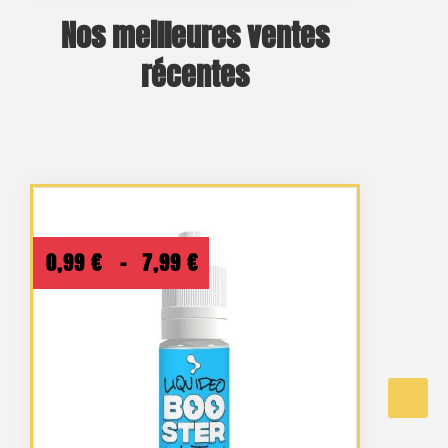
Nos meilleures ventes
récentes
Plage
0,99
€
–
7,99
€
de
prix :
0,99 €
à
7,99 €