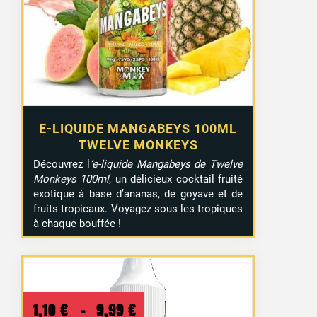
E-LIQUIDE MANGABEYS 100ML
TWELVE MONKEYS
Découvrez l
‘e-liquide Mangabeys de Twelve
Monkeys 100ml
, un délicieux cocktail fruité
exotique à base d’ananas, de goyave et de
fruits tropicaux. Voyagez sous les tropiques
à chaque bouffée !
Plage
1,10
€
–
9,99
€