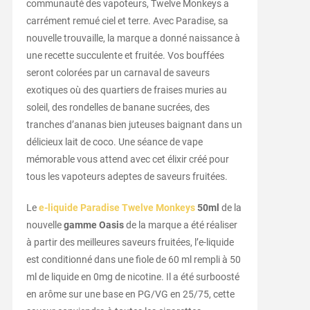
communauté des vapoteurs, Twelve Monkeys a
carrément remué ciel et terre. Avec Paradise, sa
nouvelle trouvaille, la marque a donné naissance à
une recette succulente et fruitée. Vos bouffées
seront colorées par un carnaval de saveurs
exotiques où des quartiers de fraises muries au
soleil, des rondelles de banane sucrées, des
tranches d’ananas bien juteuses baignant dans un
délicieux lait de coco. Une séance de vape
mémorable vous attend avec cet élixir créé pour
tous les vapoteurs adeptes de saveurs fruitées.
Le
e-liquide Paradise Twelve Monkeys
50ml
de la
nouvelle
gamme Oasis
de la marque a été réaliser
à partir des meilleures saveurs fruitées, l’e-liquide
est conditionné dans une fiole de 60 ml rempli à 50
ml de liquide en 0mg de nicotine.
Il a été surboosté
en arôme sur une base en PG/VG en 25/75, cette