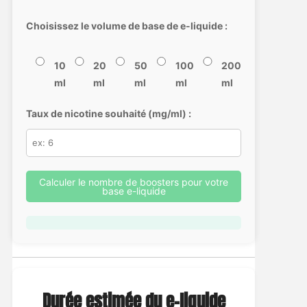
Choisissez le volume de base de e-liquide :
10
20
50
100
200
ml
ml
ml
ml
ml
Taux de nicotine souhaité (mg/ml) :
Calculer le nombre de boosters pour votre
base e-liquide
Durée estimée du e-liquide