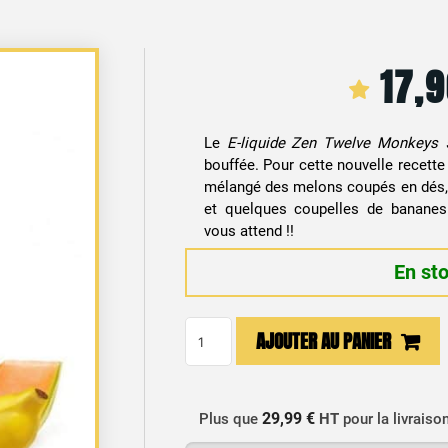
17,
Le
E-liquide Zen Twelve Monkeys 
bouffée. Pour cette nouvelle recette
mélangé des melons coupés en dés,
et quelques coupelles de bananes
vous attend !!
En st
quantité
AJOUTER AU PANIER
de
E-
liquide
29,99 €
Plus que
HT
pour la livraiso
Zen