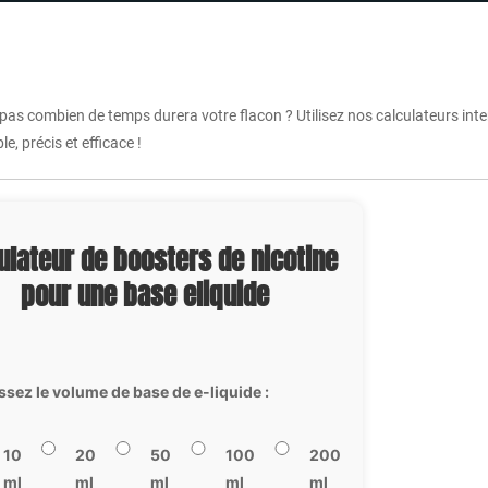
 pas combien de temps durera votre flacon ? Utilisez nos calculateurs int
e, précis et efficace !
ulateur de boosters de nicotine
pour une base eliquide
ssez le volume de base de e-liquide :
10
20
50
100
200
ml
ml
ml
ml
ml