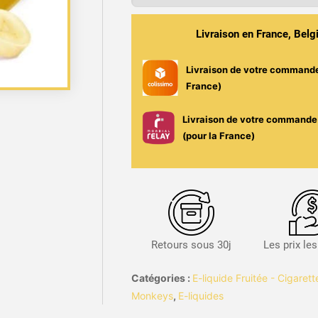
Twelve
Monkeys
Livraison en France, Bel
50ml
Livraison de votre command
France)
Livraison de votre commande 
(pour la France)
Retours sous 30j
Les prix le
Catégories :
E-liquide Fruitée - Cigaret
Monkeys
,
E-liquides