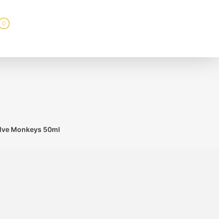
0
elve Monkeys 50ml