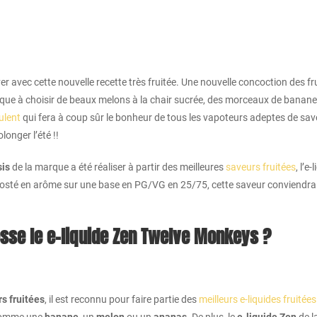
vec cette nouvelle recette très fruitée. Une nouvelle concoction des fruit
 marque à choisir de beaux melons à la chair sucrée, des morceaux de ban
ulent
qui fera à coup sûr le bonheur de tous les vapoteurs adeptes de save
onger l’été !!
is
de la marque a été réaliser à partir des meilleures
saveurs fruitées
, l’e
boosté en arôme sur une base en PG/VG en 25/75, cette saveur conviendra 
esse le e-liquide Zen Twelve Monkeys ?
s fruitées
, il est reconnu pour faire partie des
meilleurs e-liquides fruitées