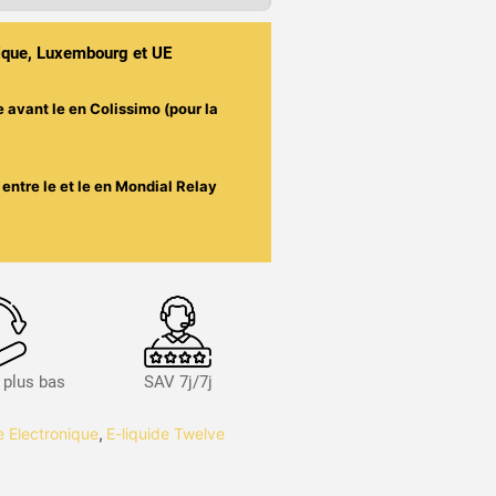
gique, Luxembourg et UE
e avant le
en Colissimo (pour la
entre le
et le
en Mondial Relay
s plus bas
SAV 7j/7j
te Electronique
,
E-liquide Twelve