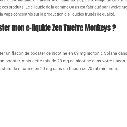
s comme une
banane
, un
melon
ou un
ananas
. De plus, le
e-liquide Zen
de l
e ces produits. Le e-liquide de la gamme Oasis est fabriqué par Twelve M
 vape concentrés sur la production d’e-liquides fruités de qualité.
ter mon e-liquide Zen Twelve Monkeys ?
outer un flacon de booster de nicotine en 09 mg nic’tonic Solana dan
 un booster, mais cette-fois de 20 mg de nicotine dans votre flacon.
boosters de nicotine en 20 mg dans un flacon de 70 ml minimum.