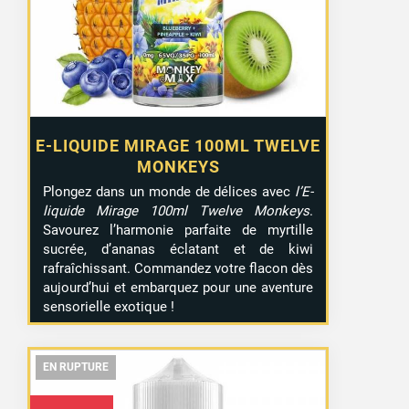
E-LIQUIDE MIRAGE 100ML TWELVE
MONKEYS
Plongez dans un monde de délices avec
l’E-
liquide Mirage 100ml Twelve Monkeys
.
Savourez l’harmonie parfaite de myrtille
sucrée, d’ananas éclatant et de kiwi
rafraîchissant. Commandez votre flacon dès
aujourd’hui et embarquez pour une aventure
sensorielle exotique !
EN RUPTURE
EN RUPTURE
EN RUPTURE