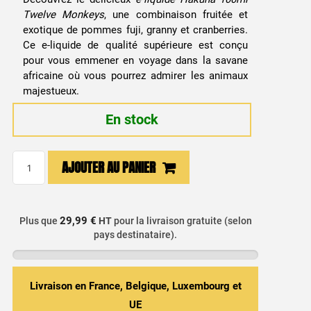
Twelve Monkeys
, une combinaison fruitée et
exotique de pommes fuji, granny et cranberries.
Ce e-liquide de qualité supérieure est conçu
pour vous emmener en voyage dans la savane
africaine où vous pourrez admirer les animaux
majestueux.
En stock
quantité
AJOUTER AU PANIER
de
E-
liquide
29,99 €
Plus que
HT
pour la livraison gratuite (selon
Hakuna
pays destinataire).
100ml
Twelve
Monkeys
Livraison en France, Belgique, Luxembourg et
UE