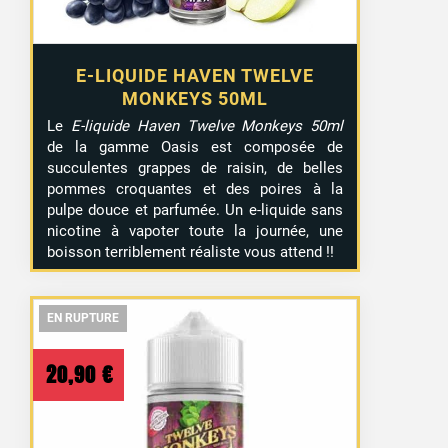
E-LIQUIDE HAVEN TWELVE
MONKEYS 50ML
Le
E-liquide Haven Twelve Monkeys 50ml
de la gamme Oasis est composée de
succulentes grappes de raisin, de belles
pommes croquantes et des poires à la
pulpe douce et parfumée. Un e-liquide sans
nicotine à vapoter toute la journée, une
boisson terriblement réaliste vous attend !!
EN RUPTURE
EN RUPTURE
EN RUPTURE
20,90
€