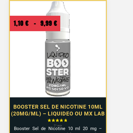
Plage
1,10
€
–
9,99
€
de
prix :
1,10 €
à
9,99 €
BOOSTER SEL DE NICOTINE 10ML
(20MG/ML) – LIQUIDEO OU MX LAB
Booster Sel de Nicotine 10 ml 20 mg –