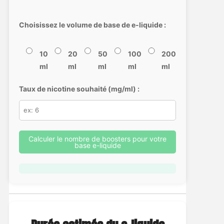
Choisissez le volume de base de e-liquide :
10
20
50
100
200
ml
ml
ml
ml
ml
Taux de nicotine souhaité (mg/ml) :
Calculer le nombre de boosters pour votre
base e-liquide