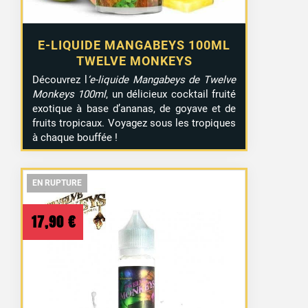
E-LIQUIDE MANGABEYS 100ML
TWELVE MONKEYS
Découvrez l
‘e-liquide Mangabeys de Twelve
Monkeys 100ml
, un délicieux cocktail fruité
exotique à base d’ananas, de goyave et de
fruits tropicaux. Voyagez sous les tropiques
à chaque bouffée !
EN RUPTURE
EN RUPTURE
EN RUPTURE
17,90
€