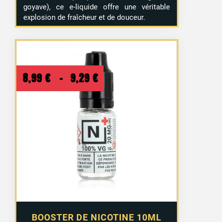
goyave), ce e-liquide offre une véritable
explosion de fraîcheur et de douceur.
Plage
8,99
€
–
9,29
€
de
prix :
8,99 €
à
9,29 €
BOOSTER DE NICOTINE 10ML