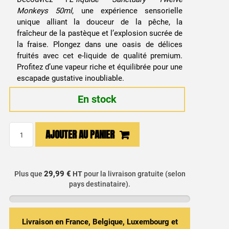
Monkeys 50ml
, une expérience sensorielle
unique alliant la douceur de la pêche, la
fraîcheur de la pastèque et l’explosion sucrée de
la fraise. Plongez dans une oasis de délices
fruités avec cet e-liquide de qualité premium.
Profitez d’une vapeur riche et équilibrée pour une
escapade gustative inoubliable.
En stock
quantité
AJOUTER AU PANIER
de
E-
liquide
29,99 €
Plus que
HT
pour la livraison gratuite (selon
Sanctuary
pays destinataire).
Twelve
Monkeys
50ml
Livraison en France, Belgique, Luxembourg et