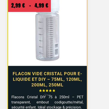
Plage
2,99
€
–
4,99
€
de
prix :
2,99 €
à
4,99 €
FLACON VIDE CRISTAL POUR E-
LIQUIDE ET DIY – 75ML, 120ML,
200ML, 250ML
Flacons Cristal DIY 75 à 250ml – PET
transparent, embout codigoutte/métal,
sécurité enfant. Idéal stockage & précision.