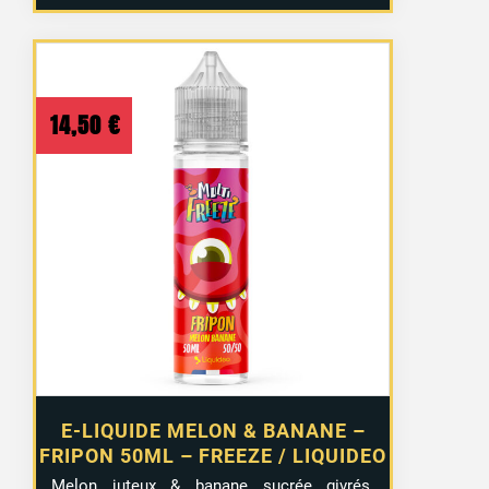
14,50
€
E-LIQUIDE MELON & BANANE –
FRIPON 50ML – FREEZE / LIQUIDEO
Melon juteux & banane sucrée givrés.