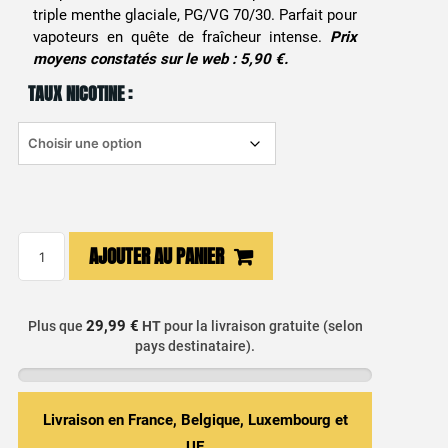
triple menthe glaciale, PG/VG 70/30. Parfait pour
vapoteurs en quête de fraîcheur intense.
Prix
moyens constatés sur le web : 5,90 €.
TAUX NICOTINE :
quantité
AJOUTER AU PANIER
de
E-
liquide
29,99 €
Plus que
HT
pour la livraison gratuite (selon
Menthe
pays destinataire).
Kiss
Full
10ml
Livraison en France, Belgique, Luxembourg et
-
UE