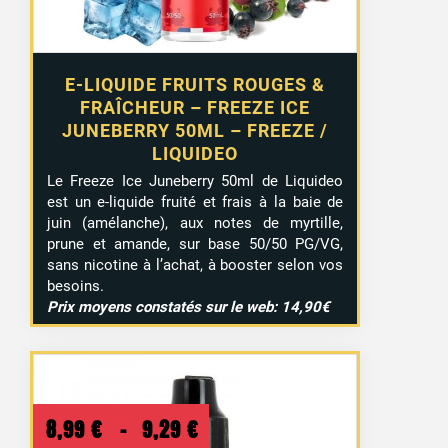
E-LIQUIDE FRUITS ROUGES &
FRAÎCHEUR – FREEZE ICE
JUNEBERRY 50ML – FREEZE /
LIQUIDEO
Le Freeze Ice Juneberry 50ml de Liquideo
est un e-liquide fruité et frais à la baie de
juin (amélanche), aux notes de myrtille,
prune et amande, sur base 50/50 PG/VG,
sans nicotine à l’achat, à booster selon vos
besoins.
Prix moyens constatés sur le web: 14,90€
Plage
8,99
€
–
9,29
€