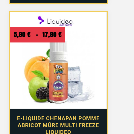
Plage
5,90
€
–
17,90
€
de
prix :
5,90 €
à
17,90 €
E-LIQUIDE CHENAPAN POMME
ABRICOT MÛRE MULTI FREEZE
LIQUIDEO