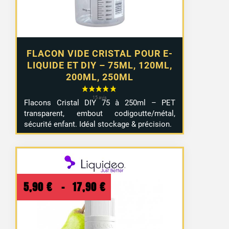
4,99 €
FLACON VIDE CRISTAL POUR E-
LIQUIDE ET DIY – 75ML, 120ML,
200ML, 250ML
Flacons Cristal DIY 75 à 250ml – PET
transparent, embout codigoutte/métal,
sécurité enfant. Idéal stockage & précision.
2 avis
Plage
5,90
€
–
17,90
€
de
prix :