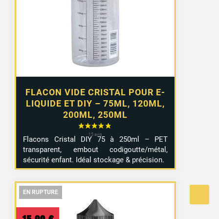
2,99 €
à
4,99 €
FLACON VIDE CRISTAL POUR E-
LIQUIDE ET DIY – 75ML, 120ML,
200ML, 250ML
Flacons Cristal DIY 75 à 250ml – PET
transparent, embout codigoutte/métal,
sécurité enfant. Idéal stockage & précision.
EN RUPTURE
EN RUPTURE
EN RUPTURE