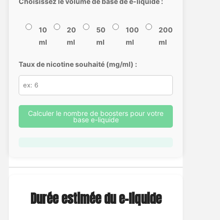
Choisissez le volume de base de e-liquide :
10
20
50
100
200
ml
ml
ml
ml
ml
Taux de nicotine souhaité (mg/ml) :
Calculer le nombre de boosters pour votre
base e-liquide
Durée estimée du e-liquide