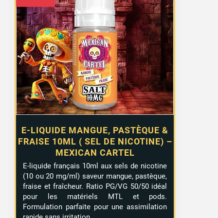
E-LIQUIDE MANGUE, PASTÈQUE &
FRAISE 10ML ( SEL DE NICOTINE) –
MEXICAN CARTEL
E-liquide français 10ml aux sels de nicotine
(10 ou 20 mg/ml) saveur mangue, pastèque,
fraise et fraîcheur. Ratio PG/VG 50/50 idéal
pour les matériels MTL et pods.
Formulation parfaite pour une assimilation
rapide sans irritation.