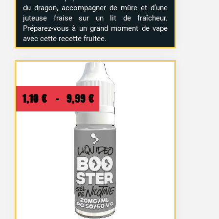
du dragon, accompagner de mûre et d’une
juteuse fraise sur un lit de fraîcheur.
Préparez-vous à un grand moment de vape
avec cette recette fruitée.
Plage
1,10
€
–
9,99
€
de
prix :
1,10 €
à
9,99 €