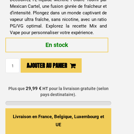
Mexican Cartel, une fusion givrée de fraîcheur et
d’intensité. Plongez dans un monde captivant de
vapeur ultra fraîche, sans nicotine, avec un ratio
PG/VG optimal. Explorez la recette Mix and
Vape pour personnaliser votre expérience.
En stock
quantité
AJOUTER AU PANIER
de
E-
liquide
29,99 €
Plus que
HT
pour la livraison gratuite (selon
Menthe
pays destinataire).
polaire
100ml
Mexican
Livraison en France, Belgique, Luxembourg et
Cartel
UE