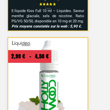
E-liquide Kiss Full 10 ml – Liquideo. Saveur
menthe glaciale, sels de nicotine. Ratio
PG/VG 50/50, disponible en 10 mg et 20 mg.
Prix moyens constatés sur le web : 5,90 €.
Plage
2,99
€
–
4,50
€
de
prix :
2,99 €
à
4,50 €