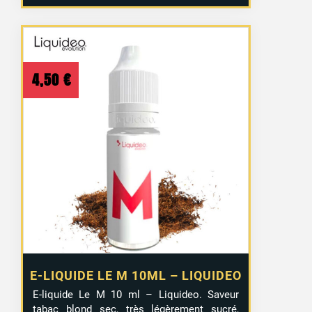
4,50
€
E-LIQUIDE LE M 10ML – LIQUIDEO
E-liquide Le M 10 ml – Liquideo. Saveur
tabac blond sec, très légèrement sucré,