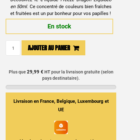
en 50ml
. Ce concentré de couleurs bien fraîches
et fruitées est un pur bonheur pour vos papilles !
En stock
quantité
AJOUTER AU PANIER
de
E-
liquide
29,99 €
Plus que
HT
pour la livraison gratuite (selon
Freeze
pays destinataire).
Dragon
Liquideo
50ml
Livraison en France, Belgique, Luxembourg et
UE