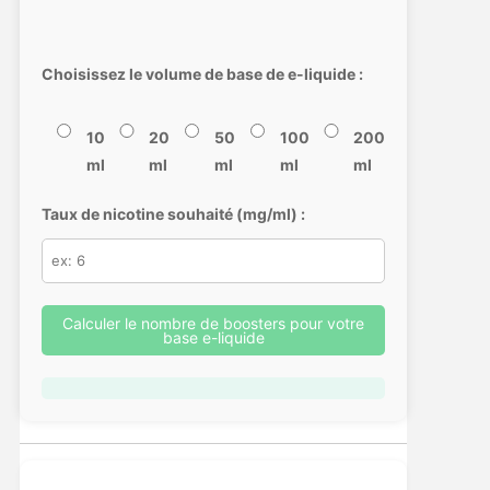
Choisissez le volume de base de e-liquide :
10
20
50
100
200
ml
ml
ml
ml
ml
Taux de nicotine souhaité (mg/ml) :
Calculer le nombre de boosters pour votre
base e-liquide