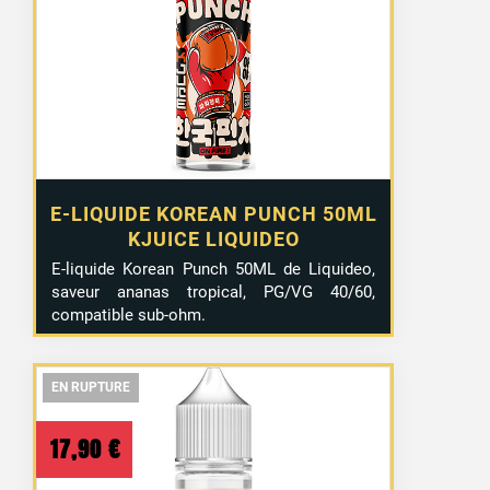
E-LIQUIDE KOREAN PUNCH 50ML
KJUICE LIQUIDEO
E-liquide Korean Punch 50ML de Liquideo,
saveur ananas tropical, PG/VG 40/60,
compatible sub-ohm.
EN RUPTURE
EN RUPTURE
EN RUPTURE
17,90
€