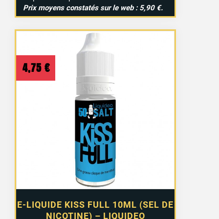
Prix moyens constatés sur le web : 5,90 €.
1 avis
4,75
€
E-LIQUIDE KISS FULL 10ML (SEL DE
NICOTINE) – LIQUIDEO