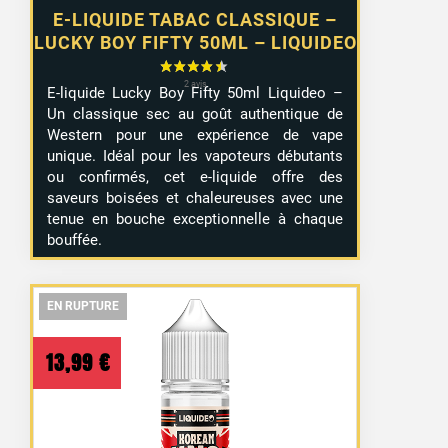
E-LIQUIDE TABAC CLASSIQUE –
LUCKY BOY FIFTY 50ML – LIQUIDEO
E-liquide Lucky Boy Fifty 50ml Liquideo –
Un classique sec au goût authentique de
Western pour une expérience de vape
unique. Idéal pour les vapoteurs débutants
ou confirmés, cet e-liquide offre des
saveurs boisées et chaleureuses avec une
tenue en bouche exceptionnelle à chaque
bouffée.
EN RUPTURE
EN RUPTURE
EN RUPTURE
13,99
€