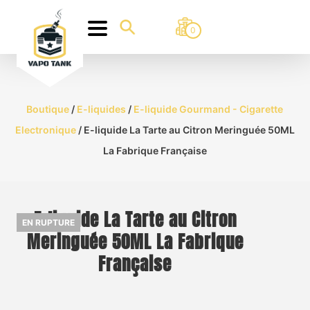
0
Boutique
/
E-liquides
/
E-liquide Gourmand - Cigarette
Electronique
/ E-liquide La Tarte au Citron Meringuée 50ML
La Fabrique Française
E-liquide La Tarte au Citron
EN RUPTURE
Meringuée 50ML La Fabrique
Française