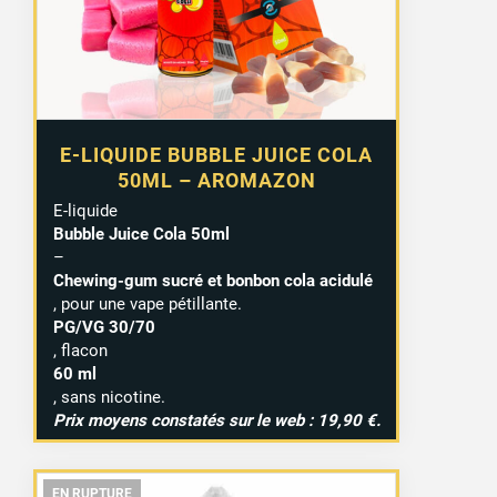
E-LIQUIDE BUBBLE JUICE COLA
50ML – AROMAZON
E-liquide
Bubble Juice Cola 50ml
–
Chewing-gum sucré et bonbon cola acidulé
, pour une vape pétillante.
PG/VG 30/70
, flacon
60 ml
, sans nicotine.
Prix moyens constatés sur le web : 19,90 €.
EN RUPTURE
EN RUPTURE
EN RUPTURE