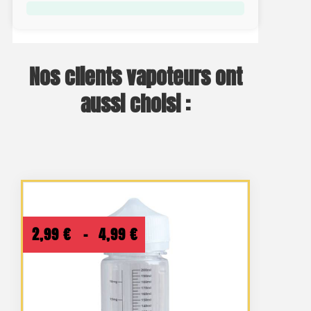
Nos clients vapoteurs ont
aussi choisi :
Plage
2,99
€
–
4,99
€
de
prix :
2,99 €