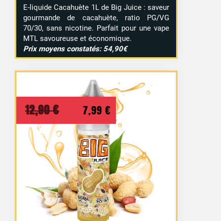
E-liquide Cacahuète 1L de Big Juice : saveur
gourmande de cacahuète, ratio PG/VG
70/30, sans nicotine. Parfait pour une vape
MTL savoureuse et économique.
Prix moyens constatés: 54,90€
Le
Le
12,90
€
7,99
€
prix
prix
initial
actuel
était :
est :
12,90 €.
7,99 €.