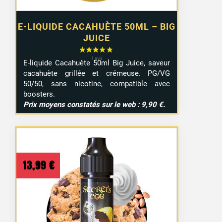
E-LIQUIDE CACAHUÈTE 50ML – BIG
JUICE
E-liquide Cacahuète 50ml Big Juice, saveur
cacahuète grillée et crémeuse. PG/VG
50/50, sans nicotine, compatible avec
boosters.
15 avis
Prix moyens constatés sur le web : 9,90 €.
13,99
€