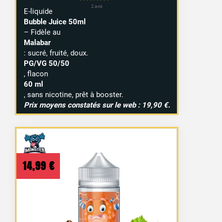
E-liquide
Bubble Juice 50ml
– Fidèle au
Malabar
: sucré, fruité, doux.
PG/VG 50/50
, flacon
60 ml
, sans nicotine, prêt à booster.
Prix moyens constatés sur le web : 19,90 €.
14,99
€