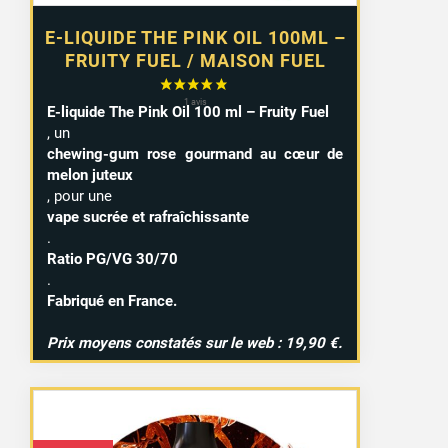
E-LIQUIDE THE PINK OIL 100ML –
FRUITY FUEL / MAISON FUEL
E-liquide The Pink Oil 100 ml – Fruity Fuel
, un
chewing-gum rose gourmand au cœur de
melon juteux
, pour une
vape sucrée et rafraîchissante
.
Ratio PG/VG 30/70
.
Fabriqué en France.
Prix moyens constatés sur le web : 19,90 €.