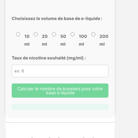
Choisissez le volume de base de e-liquide :
10
20
50
100
200
ml
ml
ml
ml
ml
Taux de nicotine souhaité (mg/ml) :
Calculer le nombre de boosters pour votre
base e-liquide