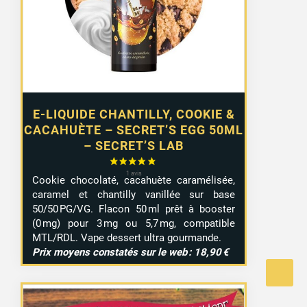
E-LIQUIDE CHANTILLY, COOKIE &
CACAHUÈTE – SECRET’S EGG 50ML
– SECRET’S LAB
Cookie chocolaté, cacahuète caramélisée,
caramel et chantilly vanillée sur base
50/50 PG/VG. Flacon 50 ml prêt à booster
(0 mg) pour 3 mg ou 5,7 mg, compatible
MTL/RDL. Vape dessert ultra gourmande.
Prix moyens constatés sur le web : 18,90 €