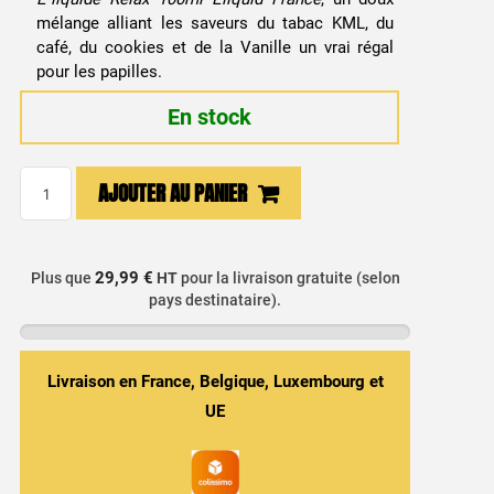
mélange alliant les saveurs du tabac KML, du
café, du cookies et de la Vanille un vrai régal
pour les papilles.
En stock
quantité
AJOUTER AU PANIER
de
E-
liquide
29,99 €
Plus que
HT
pour la livraison gratuite (selon
Relax
pays destinataire).
100ml
Eliquid
France
Livraison en France, Belgique, Luxembourg et
UE