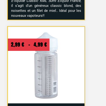
E-liquide Classic KML 50ml Eliquid France
,
il s’agit d’un généreux classic blond, des
noisettes et un filet de miel.. Idéal pour les
nouveaux vapoteurs!!
Plage
2,99
€
–
4,99
€
de
prix :
2,99 €
à
4,99 €