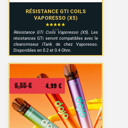
RÉSISTANCE GTI COILS
VAPORESSO (X5)
Résistance GTi Coils Vaporesso (X5
). Les
résistances GTi seront compatibles avec le
clearomiseur iTank de chez Vaporesso.
Disponibles en 0.2 et 0.4 Ohm.
Le
Le
6,55
€
4,99
€
prix
prix
initial
actuel
était :
est :
6,55 €.
4,99 €.