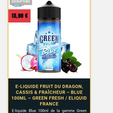
EN RUPTURE
EN RUPTURE
EN RUPTURE
15,90
€
E-LIQUIDE FRUIT DU DRAGON,
CASSIS & FRAÎCHEUR – BLUE
100ML – GREEN FRESH / ELIQUID
FRANCE
E-liquide Blue 100ml de la gamme Green