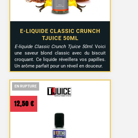
E-LIQUIDE CLASSIC CRUNCH
TJUICE 50ML
E-liquide Classic Crunch Tjuice 50ml
. Voici
une saveur blond classic avec du biscuit
croquant. Ce liquide réveillera vos papilles.
Un arôme parfait pour un réveil en douceur.
EN RUPTURE
EN RUPTURE
EN RUPTURE
12,50
€