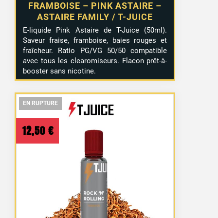
FRAMBOISE – PINK ASTAIRE –
ASTAIRE FAMILY / T-JUICE
E-liquide Pink Astaire de T-Juice (50ml).
Saveur fraise, framboise, baies rouges et
fraîcheur. Ratio PG/VG 50/50 compatible
avec tous les clearomiseurs. Flacon prêt-à-
booster sans nicotine.
EN RUPTURE
EN RUPTURE
EN RUPTURE
12,50
€