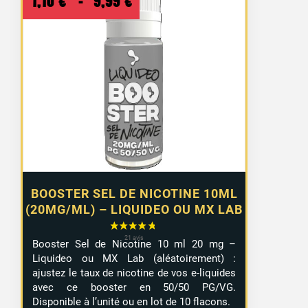
Plage
1,10
€
–
9,99
€
de
prix :
1,10 €
à
9,99 €
BOOSTER SEL DE NICOTINE 10ML
(20MG/ML) – LIQUIDEO OU MX LAB
Booster Sel de Nicotine 10 ml 20 mg –
Liquideo ou MX Lab (aléatoirement) :
ajustez le taux de nicotine de vos e-liquides
avec ce booster en 50/50 PG/VG.
Disponible à l’unité ou en lot de 10 flacons.