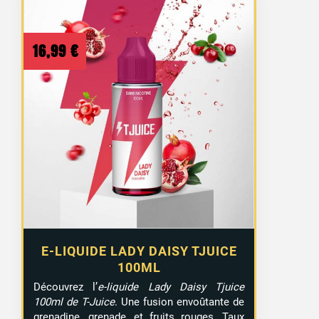
16,99
€
E-LIQUIDE LADY DAISY TJUICE
100ML
Découvrez l’
e-liquide Lady Daisy Tjuice
100ml de T-Juice
. Une fusion envoûtante de
grenadine, grenade, et fruits rouges. Taux