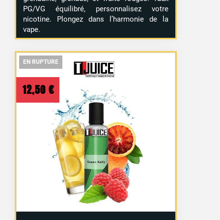
PG/VG équilibré, personnalisez votre
nicotine. Plongez dans l’harmonie de la
vape.
EN RUPTURE
EN RUPTURE
EN RUPTURE
12,50
€