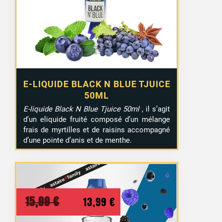
E-LIQUIDE BLACK N BLUE TJUICE
50ML
E-liquide Black N Blue Tjuice 50ml
, il s’agit
d’un eliquide fruité composé d’un mélange
frais de myrtilles et de raisins accompagné
d’une pointe d’anis et de menthe.
Le
Le
15,99
€
13,99
€
prix
prix