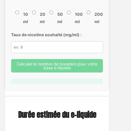
10
20
50
100
200
ml
ml
ml
ml
ml
Taux de nicotine souhaité (mg/ml) :
Calculer le nombre de boosters pour votre
base e-liquide
Durée estimée du e-liquide