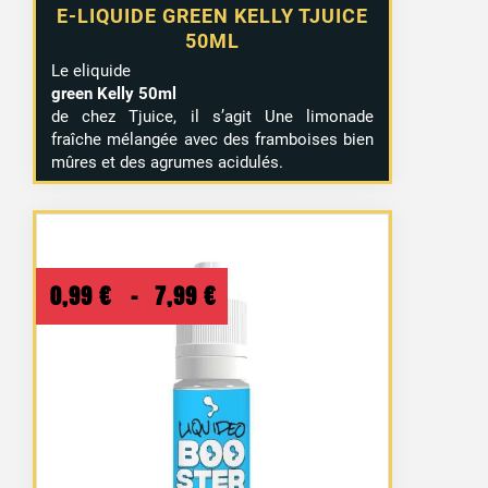
E-LIQUIDE GREEN KELLY TJUICE
50ML
Le eliquide
green Kelly 50ml
de chez Tjuice, il s’agit Une limonade
fraîche mélangée avec des framboises bien
mûres et des agrumes acidulés.
Plage
0,99
€
–
7,99
€
de
prix :
0,99 €
à