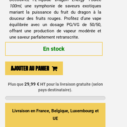
100ml
, une symphonie de saveurs exotiques
mariant la puissance du fruit du dragon à la
douceur des fruits rouges. Profitez d’une vape
équilibrée avec un dosage PG/VG de 50/50,
offrant une production de vapeur modérée et
une saveur parfaitement retranscrite.
En stock
quantité
AJOUTER AU PANIER
de
E-
29,99 €
Plus que
HT
pour la livraison gratuite (selon
liquide
pays destinataire).
Dragon
Energy
Tjuice
Livraison en France, Belgique, Luxembourg et
100ml
UE