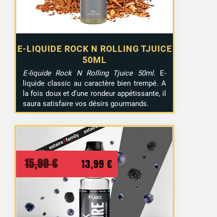
E-LIQUIDE ROCK N ROLLING TJUICE
50ML
E-liquide Rock N Rolling Tjuice 50ml
. E-
liquide classic au caractère bien trempé. A
la fois doux et d’une rondeur appétissante, il
saura satisfaire vos désirs gourmands.
Le
Le
15,99
€
13,99
€
prix
prix
initial
actuel
était :
est :