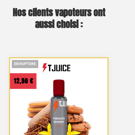
Nos clients vapoteurs ont
aussi choisi :
EN RUPTURE
EN RUPTURE
EN RUPTURE
12,50
€