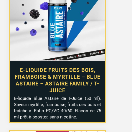
initial
actuel
était :
est :
15,99 €.
13,99 €.
E-LIQUIDE FRUITS DES BOIS,
FRAMBOISE & MYRTILLE – BLUE
ASTAIRE – ASTAIRE FAMILY / T-
JUICE
E-liquide Blue Astaire de T-Juice (50 ml).
Saveur myrtille, framboise, fruits des bois et
fraîcheur. Ratio PG/VG 40/60. Flacon de 75
ml prêt-à-booster, sans nicotine.