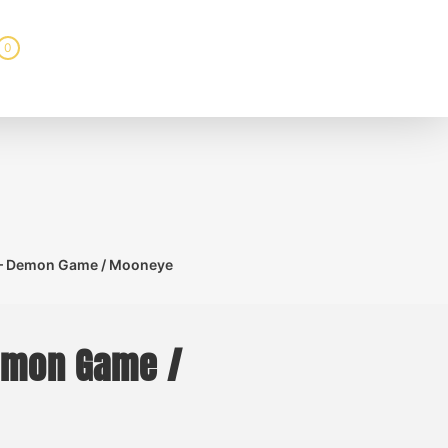
0
ml – Demon Game / Mooneye
Demon Game /