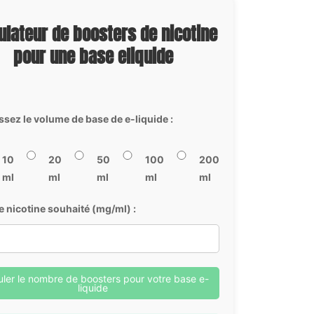
ulateur de boosters de nicotine
pour une base eliquide
ssez le volume de base de e-liquide :
10
20
50
100
200
ml
ml
ml
ml
ml
e nicotine souhaité (mg/ml) :
uler le nombre de boosters pour votre base e-
liquide