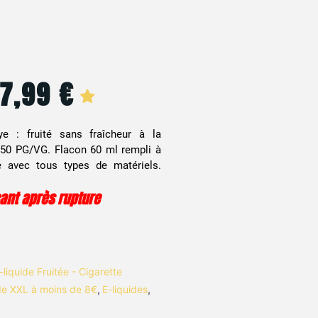
7,99
€
Le
Le
prix
prix
 : fruité sans fraîcheur à la
initial
actuel
50/50 PG/VG. Flacon 60 ml rempli à
e avec tous types de matériels.
était :
est :
cant après rupture
12,90 €.
7,99 €.
-liquide Fruitée - Cigarette
ide XXL à moins de 8€
,
E-liquides
,