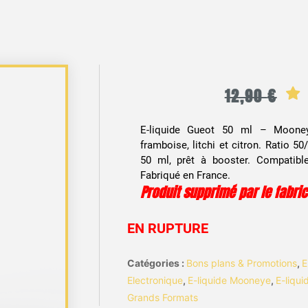
12,90
€
E-liquide Gueot 50 ml – Mooneye
framboise, litchi et citron. Ratio 
50 ml, prêt à booster. Compatibl
Fabriqué en France.
Produit supprimé par le fabri
EN RUPTURE
Catégories :
Bons plans & Promotions
,
E
Electronique
,
E-liquide Mooneye
,
E-liqu
Grands Formats