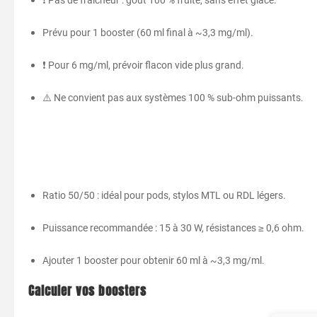
❗ Pas de fraîcheur : goût 100 % fruité, sans effet glacé.
Prévu pour 1 booster (60 ml final à ~3,3 mg/ml).
❗ Pour 6 mg/ml, prévoir flacon vide plus grand.
⚠️ Ne convient pas aux systèmes 100 % sub-ohm puissants.
Ratio 50/50 : idéal pour pods, stylos MTL ou RDL légers.
Puissance recommandée : 15 à 30 W, résistances ≥ 0,6 ohm.
Ajouter 1 booster pour obtenir 60 ml à ~3,3 mg/ml.
Calculer vos boosters