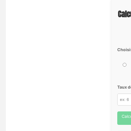
Calc
Choisi
Taux d
Calc