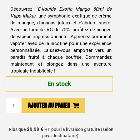
Découvrez l
‘E-liquide Exotic Mango 50ml de
Vape Maker
, une symphonie exotique de crème
de mangue, d’ananas juteux et d’abricot sucré.
Avec un taux de VG de 70%, profitez de nuages
de vapeur impressionnants. Apprenez comment
vapoter avec de la nicotine pour une expérience
personnalisée. Laissez-vous emporter vers un
paradis fruité à chaque bouffée. Commandez
maintenant et plongez dans une aventure
tropicale inoubliable !
En stock
quantité
AJOUTER AU PANIER
de
E-
liquide
29,99 €
Plus que
HT
pour la livraison gratuite (selon
Exotic
pays destinataire).