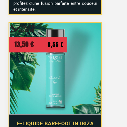
profitez d’une fusion parfaite entre douceur
et intensité.
Le
Le
13,50
€
8,55
€
prix
prix
initial
actuel
était :
est :
13,50 €.
8,55 €.
E-LIQUIDE BAREFOOT IN IBIZA