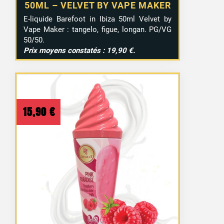
50ML – VELVET BY VAPE MAKER
E-liquide Barefoot in Ibiza 50ml Velvet by
Vape Maker : tangelo, figue, longan. PG/VG
50/50.
Prix moyens constatés : 19,90 €.
15,90
€