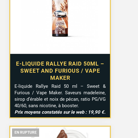
E-LIQUIDE RALLYE RAID 50ML –
SWEET AND FURIOUS / VAPE
MAKER
E-liquide Rallye Raid 50 ml – Sweet &
Furious / Vape Maker. Saveurs madeleine,
sirop d’érable et noix de pécan, ratio PG/VG
40/60, sans nicotine, à booster.
Prix moyens constatés sur le web : 19,90 €.
EN RUPTURE
EN RUPTURE
EN RUPTURE