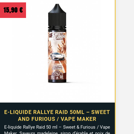
15,90
€
E-LIQUIDE RALLYE RAID 50ML – SWEET
AND FURIOUS / VAPE MAKER
E-liquide Rallye Raid 50 ml – Sweet & Furious / Vape
Maker. Saveurs madeleine, sirop d’érable et noix de