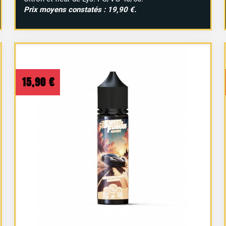
Prix moyens constatés : 19,90 €.
15,90
€