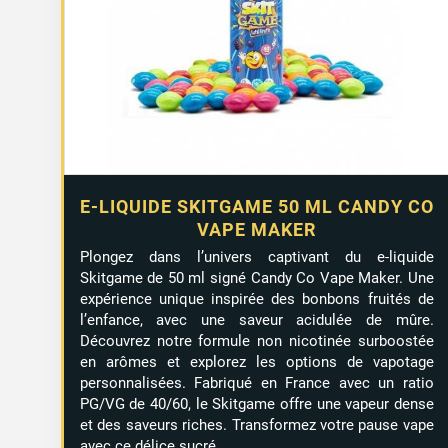
E-LIQUIDE SKITGAME 50 ML CANDY CO
VAPE MAKER
Plongez dans l’univers captivant du e-liquide
Skitgame de 50 ml signé Candy Co Vape Maker. Une
expérience unique inspirée des bonbons fruités de
l’enfance, avec une saveur acidulée de mûre.
Découvrez notre formule non nicotinée surboostée
en arômes et explorez les options de vapotage
personnalisées. Fabriqué en France avec un ratio
PG/VG de 40/60, le Skitgame offre une vapeur dense
et des saveurs riches. Transformez votre pause vape
avec ce délice sucré.