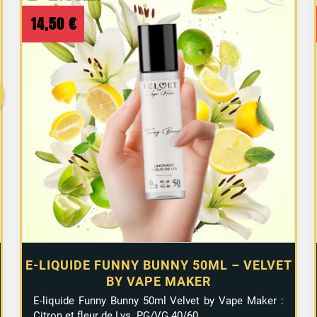
14,50
€
E-LIQUIDE FUNNY BUNNY 50ML – VELVET
BY VAPE MAKER
E-liquide Funny Bunny 50ml Velvet by Vape Maker :
Citron et fleur de Lys. PG/VG 40/60.