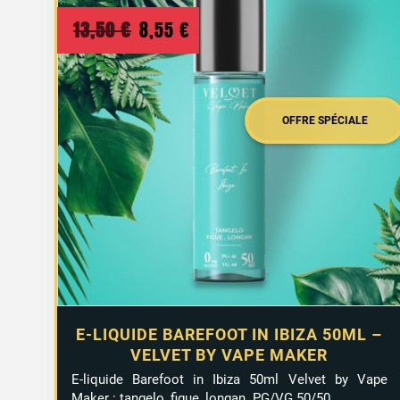
au
Le
Le
13,50
€
8,55
€
plus
prix
prix
ancien
initial
actuel
était :
est :
OFFRE SPÉCIALE
13,50 €.
8,55 €.
E-LIQUIDE BAREFOOT IN IBIZA 50ML –
VELVET BY VAPE MAKER
E-liquide Barefoot in Ibiza 50ml Velvet by Vape
Maker : tangelo, figue, longan. PG/VG 50/50.