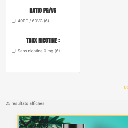
RATIO PG/VG
40PG / 60VG
(6)
TAUX NICOTINE :
Sans nicotine 0 mg
(6)
B
Trié
25 résultats affichés
du
plus
récent