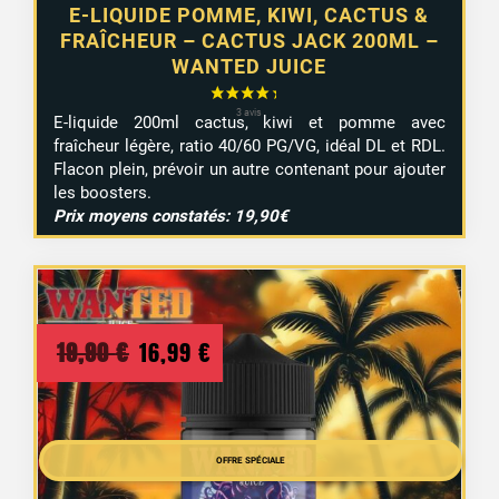
E-LIQUIDE POMME, KIWI, CACTUS &
FRAÎCHEUR – CACTUS JACK 200ML –
WANTED JUICE
E-liquide 200ml cactus, kiwi et pomme avec
fraîcheur légère, ratio 40/60 PG/VG, idéal DL et RDL.
Flacon plein, prévoir un autre contenant pour ajouter
les boosters.
Prix moyens constatés: 19,90€
Le
Le
19,90
€
16,99
€
prix
prix
initial
actuel
était :
OFFRE SPÉCIALE
est :