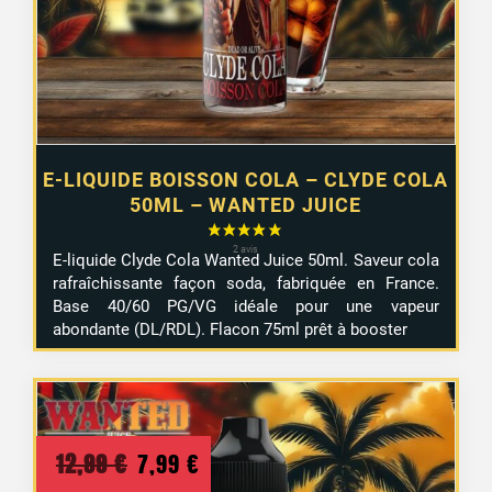
E-LIQUIDE BOISSON COLA – CLYDE COLA
50ML – WANTED JUICE
E-liquide Clyde Cola Wanted Juice 50ml. Saveur cola
rafraîchissante façon soda, fabriquée en France.
Base 40/60 PG/VG idéale pour une vapeur
abondante (DL/RDL). Flacon 75ml prêt à booster
Le
Le
12,99
€
7,99
€