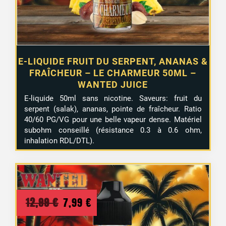
E-LIQUIDE FRUIT DU SERPENT, ANANAS &
FRAÎCHEUR – LE CHARMEUR 50ML –
WANTED JUICE
E-liquide 50ml sans nicotine. Saveurs: fruit du
serpent (salak), ananas, pointe de fraîcheur. Ratio
40/60 PG/VG pour une belle vapeur dense. Matériel
subohm conseillé (résistance 0.3 à 0.6 ohm,
inhalation RDL/DTL).
Le
Le
12,99
€
7,99
€
prix
prix