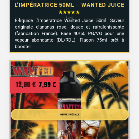
L’IMPÉRATRICE 50ML – WANTED JUICE
E-liquide L’Impératrice Wanted Juice 50ml. Saveur
originale d’ananas rose, douce et rafraîchissante
(fabrication France). Base 40/60 PG/VG pour une
vapeur abondante (DL/RDL). Flacon 75ml prêt à
booster
Le
Le
12,99
€
7,99
€
prix
prix
initial
actuel
était :
est :
OFFRE SPÉCIALE
12,99 €.
7,99 €.