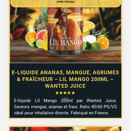
était :
OFFRE SPÉCIALE
est :
19,90 €.
16,99 €.
E-LIQUIDE ANANAS, MANGUE, AGRUMES
& FRAÎCHEUR – LIL MANGO 200ML –
WANTED JUICE
E-liquide Lil Mango 200ml par Wanted Juice.
Saveurs mangue, ananas et frais. Ratio 40/60 PG/VG
idéal pour inhalation directe. Fabriqué en France.