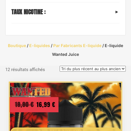
TAUX NICOTINE :
Boutique
/
E-liquides
/
Par Fabricants E-liquide
/ E-liquide
Wanted Juice
Trié
12 résultats affichés
du
plus
récent
au
Le
Le
19,90
€
16,99
€
plus
prix
prix
ancien
initial
actuel