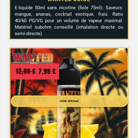
E-liquide 50ml sans nicotine (fiole 75ml). Saveurs:
mangue, ananas, cocktail exotique, frais. Ratio
40/60 PG/VG pour un volume de vapeur maximal.
Matériel subohm conseillé (inhalation directe ou
semi-directe).
Le
Le
12,99
€
7,99
€
1 avis
prix
prix
initial
actuel
était :
est :
OFFRE SPÉCIALE
12,99 €.
7,99 €.