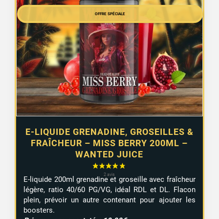
initial
actuel
était :
OFFRE SPÉCIALE
est :
19,90 €.
16,99 €.
E-LIQUIDE GRENADINE, GROSEILLES &
FRAÎCHEUR – MISS BERRY 200ML –
WANTED JUICE
1 avis
E-liquide 200ml grenadine et groseille avec fraîcheur
légère, ratio 40/60 PG/VG, idéal RDL et DL. Flacon
plein, prévoir un autre contenant pour ajouter les
boosters.