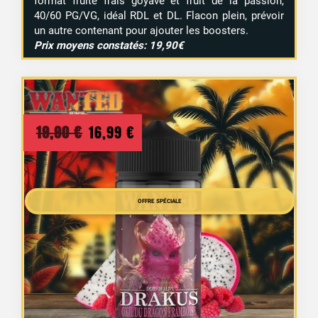
format fruité frais goyave et fruit de la passion,
40/60 PG/VG, idéal RDL et DL. Flacon plein, prévoir
un autre contenant pour ajouter les boosters.
Prix moyens constatés: 19,90€
Le
Le
19,90
€
16,99
€
prix
prix
initial
actuel
2 avis
était :
OFFRE SPÉCIALE
est :
19,90 €.
16,99 €.