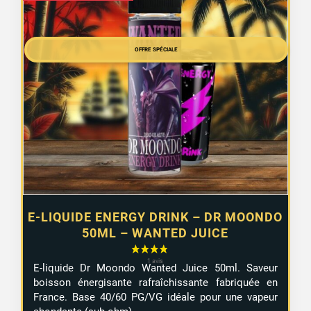
prix
prix
initial
actuel
était :
est :
OFFRE SPÉCIALE
12,99 €.
7,99 €.
E-LIQUIDE ENERGY DRINK – DR MOONDO
50ML – WANTED JUICE
E-liquide Dr Moondo Wanted Juice 50ml. Saveur
boisson énergisante rafraîchissante fabriquée en
France. Base 40/60 PG/VG idéale pour une vapeur