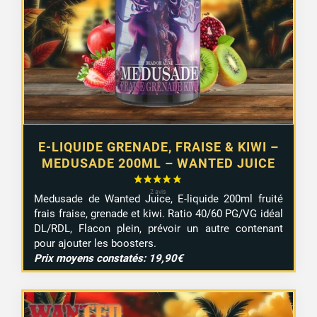
19,90 €.
16,99 €.
1 avis
E-LIQUIDE GRENADE, FRAISE & KIWI –
MEDUSADE 200ML – WANTED JUICE
Medusade de Wanted Juice, E-liquide 200ml fruité
frais fraise, grenade et kiwi. Ratio 40/60 PG/VG idéal
DL/RDL, Flacon plein, prévoir un autre contenant
pour ajouter les boosters.
Prix moyens constatés: 19,90€