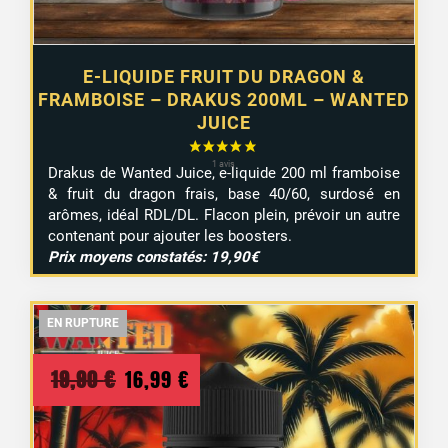
E-LIQUIDE FRUIT DU DRAGON &
FRAMBOISE – DRAKUS 200ML – WANTED
JUICE
Drakus de Wanted Juice, e-liquide 200 ml framboise
& fruit du dragon frais, base 40/60, surdosé en
arômes, idéal RDL/DL. Flacon plein, prévoir un autre
contenant pour ajouter les boosters.
Prix moyens constatés: 19,90€
EN RUPTURE
EN RUPTURE
EN RUPTURE
Le
Le
19,90
€
16,99
€
prix
prix