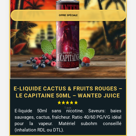
initial
actuel
était :
est :
OFFRE SPÉCIALE
12,99 €.
7,99 €.
E-LIQUIDE CACTUS & FRUITS ROUGES –
LE CAPITAINE 50ML – WANTED JUICE
E-liquide 50ml sans nicotine. Saveurs: baies
sauvages, cactus, fraîcheur. Ratio 40/60 PG/VG idéal
pour la vapeur. Matériel subohm conseillé
(inhalation RDL ou DTL).