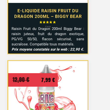
E-LIQUIDE RAISIN FRUIT DU
DRAGON 200ML – BIGGY BEAR
Raisin
Fruit
du
Dragon
200ml
Biggy
Bear :
raisin
juteux,
fruit
du
dragon
exotique,
PG/
VG
50/
50,
flacon
sécurisé,
sans
sucralose.
Compatible
tous
matériels.
Prix
moyens
constatés
sur
le
web :
22,90 €.
Le
Le
12,90
€
7,99
€
prix
prix
initial
actuel
était :
est :