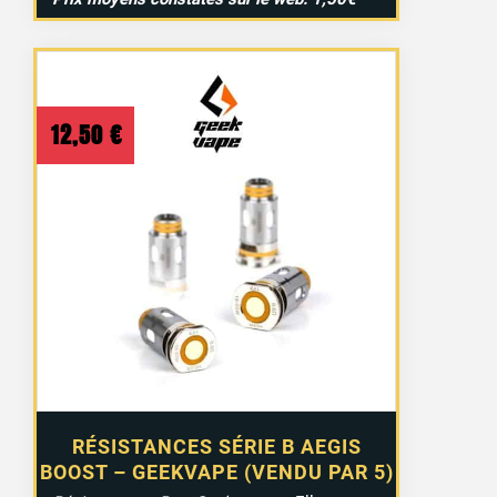
12,50
€
RÉSISTANCES SÉRIE B AEGIS
BOOST – GEEKVAPE (VENDU PAR 5)