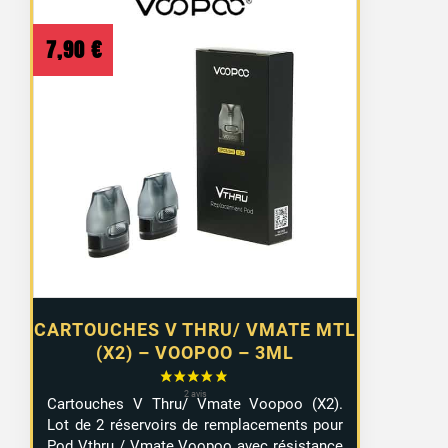
7,90
€
CARTOUCHES V THRU/ VMATE MTL
(X2) – VOOPOO – 3ML
Cartouches V Thru/ Vmate Voopoo (X2).
Lot de 2 réservoirs de remplacements pour
Pod Vthru / Vmate Voopoo avec résistance