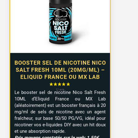
BOOSTER SEL DE NICOTINE NICO
SALT FRESH 10ML (20MG/ML) –
ELIQUID FRANCE OU MX LAB
Le booster sel de nicotine Nico Salt Fresh
10ML d’Eliquid France ou MX Lab
(aléatoirement) est un booster français à 20
mg/ml de sels de nicotine avec un agent
fraîcheur, sur base 50/50 PG/VG, idéal pour
nicotiner vos e-liquides DIY avec un hit doux
et une absorption rapide.
Prix moyens constatés sur le web: 1,50€