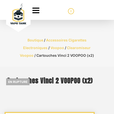
0
Boutique
/
Accessoires Cigarettes
Electroniques
/
Voopoo
/
Clearomiseur
Voopoo
/ Cartouches Vinci 2 VOOPOO (x2)
Cartouches Vinci 2 VOOPOO (x2)
EN RUPTURE