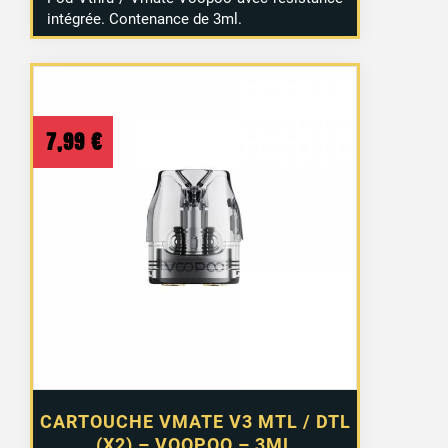
intégrée. Contenance de 3ml.
7,99
€
CARTOUCHE VMATE V3 MTL / DTL
(X2) – VOOPOO – 3ML