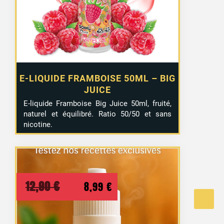
12,90 €.
7,99 €.
E-LIQUIDE FRAMBOISE 50ML – BIG
JUICE
E-liquide Framboise Big Juice 50ml, fruité,
naturel et équilibré. Ratio 50/50 et sans
nicotine.
Le
Le
12,90
€
8,99
€
prix
prix
initial
actuel