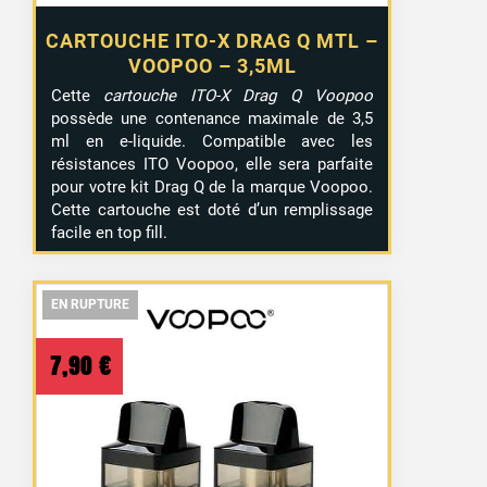
CARTOUCHE ITO-X DRAG Q MTL –
VOOPOO – 3,5ML
Cette
cartouche ITO-X Drag Q Voopoo
possède une contenance maximale de 3,5
ml en e-liquide. Compatible avec les
résistances ITO Voopoo, elle sera parfaite
pour votre kit Drag Q de la marque Voopoo.
Cette cartouche est doté d’un remplissage
facile en top fill.
EN RUPTURE
EN RUPTURE
EN RUPTURE
7,90
€