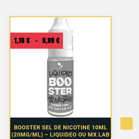
Plage
1,10
€
–
9,99
€
de
prix :
1,10 €
à
9,99 €
BOOSTER SEL DE NICOTINE 10ML
(20MG/ML) – LIQUIDEO OU MX LAB