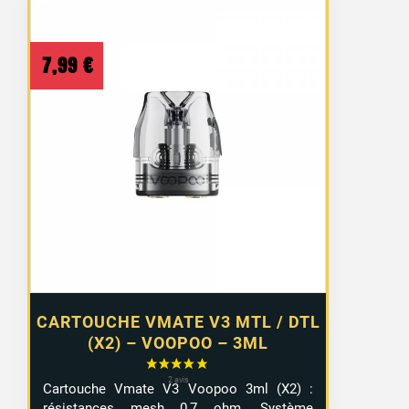
7,99
€
CARTOUCHE VMATE V3 MTL / DTL
(X2) – VOOPOO – 3ML
Cartouche Vmate V3 Voopoo 3ml (X2) :
résistances mesh 0,7 ohm. Système