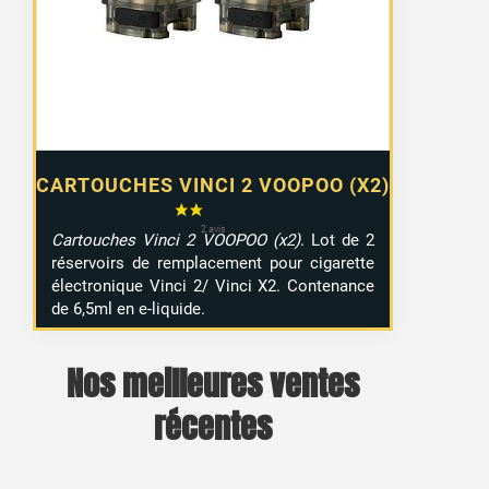
CARTOUCHES VINCI 2 VOOPOO (X2)
Cartouches Vinci 2 VOOPOO (x2)
. Lot de 2
réservoirs de remplacement pour cigarette
électronique Vinci 2/ Vinci X2. Contenance
1 avis
de 6,5ml en e-liquide.
Nos meilleures ventes
récentes