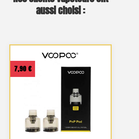
aussi choisi :
7,90
€