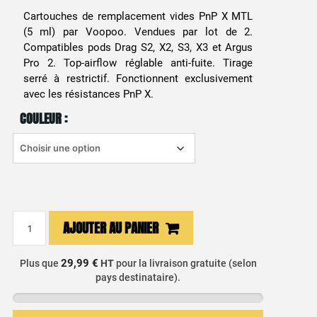
Cartouches de remplacement vides PnP X MTL
(5 ml) par Voopoo. Vendues par lot de 2.
Compatibles pods Drag S2, X2, S3, X3 et Argus
Pro 2. Top-airflow réglable anti-fuite. Tirage
serré à restrictif. Fonctionnent exclusivement
avec les résistances PnP X.
COULEUR :
quantité
AJOUTER AU PANIER
de
Cartouche
29,99 €
Plus que
HT
pour la livraison gratuite (selon
PNP
pays destinataire).
X
MTL
(x2)