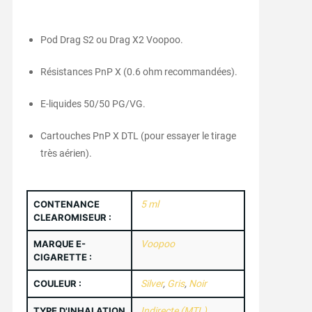
Pod Drag S2 ou Drag X2 Voopoo.
Résistances PnP X (0.6 ohm recommandées).
E-liquides 50/50 PG/VG.
Cartouches PnP X DTL (pour essayer le tirage
très aérien).
CONTENANCE
5 ml
CLEAROMISEUR :
MARQUE E-
Voopoo
CIGARETTE :
COULEUR :
Silver
,
Gris
,
Noir
TYPE D'INHALATION
Indirecte (MTL)