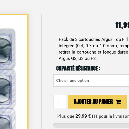
11,
Pack de 3 cartouches Argus Top Fill
intégrée (0.4, 0.7 ou 1.0 ohm), rem
retirer la cartouche et longue duré
Argus G2, G3 ou P2.
CAPACITÉ RÉSISTANCE :
quantité
AJOUTER AU PANIER
de
Cartouche
29,99 €
Plus que
HT
pour la livraiso
Argus
Top