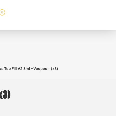
0
s Top Fill V2 3ml – Voopoo – (x3)
x3)