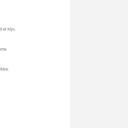
 et Klyc.
thme.
ltère.