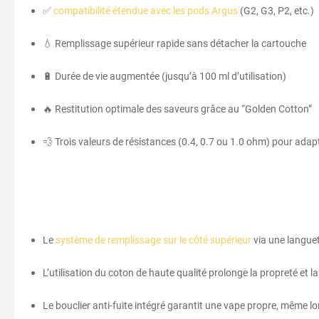
✅
compatibilité étendue avec les pods Argus
(G2, G3, P2, etc.)
💧 Remplissage supérieur rapide sans détacher la cartouche
🔋 Durée de vie augmentée (jusqu’à 100 ml d’utilisation)
🔥 Restitution optimale des saveurs grâce au “Golden Cotton”
💨 Trois valeurs de résistances (0.4, 0.7 ou 1.0 ohm) pour adapt
Le
système de remplissage sur le côté supérieur
via une langue
L’utilisation du coton de haute qualité prolonge la propreté et l
Le bouclier anti-fuite intégré garantit une vape propre, même l