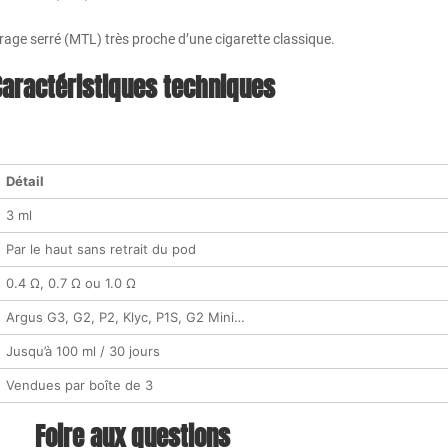
rage serré (MTL) très proche d’une cigarette classique.
Caractéristiques techniques
Détail
3 ml
Par le haut sans retrait du pod
0.4 Ω, 0.7 Ω ou 1.0 Ω
Argus G3, G2, P2, Klyc, P1S, G2 Mini…
Jusqu’à 100 ml / 30 jours
Vendues par boîte de 3
Foire aux questions