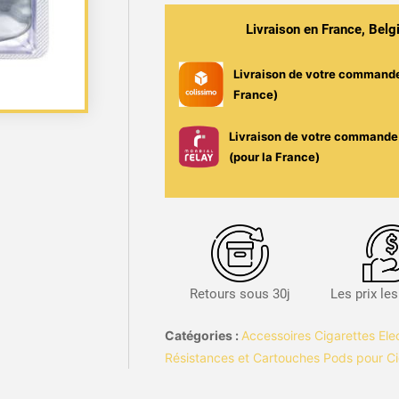
Fill
V2
Livraison en France, Bel
3ml
-
Livraison de votre command
Voopoo
France)
-
(x3)
Livraison de votre commande 
(pour la France)
Retours sous 30j
Les prix le
Catégories :
Accessoires Cigarettes Ele
Résistances et Cartouches Pods pour Ci