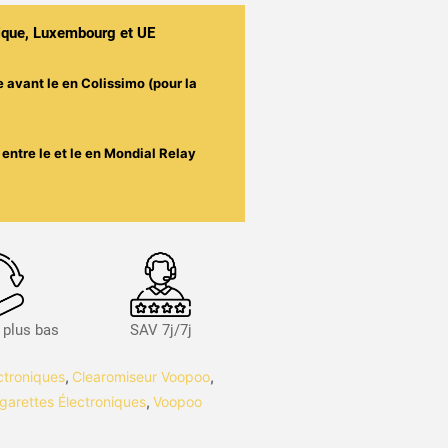
gique, Luxembourg et UE
e avant le
en Colissimo (pour la
entre le
et le
en Mondial Relay
s plus bas
SAV 7j/7j
ctroniques
,
Clearomiseur Voopoo
,
garettes Électroniques
,
Voopoo