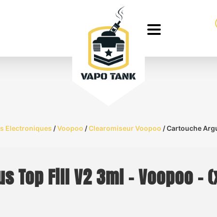
s Electroniques
/
Voopoo
/
Clearomiseur Voopoo
/ Cartouche Argu
s Top Fill V2 3ml – Voopoo – (