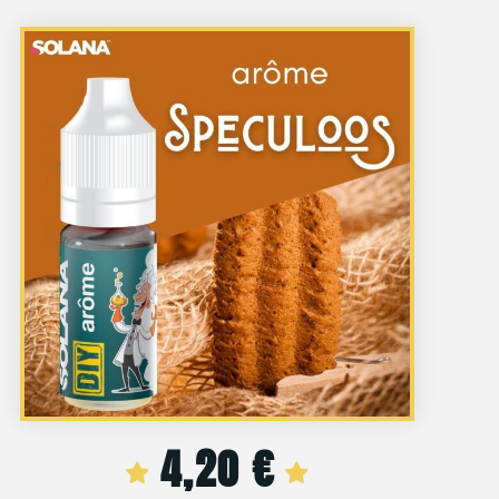
4,20
€