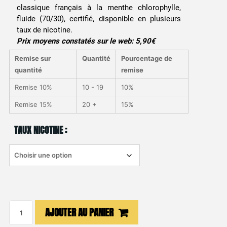
classique français à la menthe chlorophylle,
initial
actuel
fluide (70/30), certifié, disponible en plusieurs
était :
est :
taux de nicotine.
Prix moyens constatés sur le web: 5,90€
4,90 €.
4,90 €.
Remise sur
Quantité
Pourcentage de
quantité
remise
Remise 10%
10 - 19
10%
Remise 15%
20 +
15%
TAUX NICOTINE :
quantité
AJOUTER AU PANIER
de