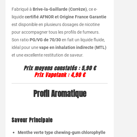
Fabriqué
à
Brive-
la-
Gaillarde (
Corrèze)
,
ce
e-
liquide
certifié
AFNOR
et
Origine
France
Garantie
est
disponible
en
plusieurs
dosages
de
nicotine
pour
accompagner
tous
les
profils
de
fumeurs.
Son
ratio
PG/
VG
de
70/
30
en
fait
un
liquide
fluide,
idéal
pour
une
vape
en
inhalation
indirecte (
MTL)
et
une
excellente
restitution
de
saveur.
Prix
moyens
constatés :
5,90 €
Prix
Vapotank :
4,90 €
Profil
Aromatique
Saveur
Principale
Menthe
verte
type
chewing-
gum
chlorophylle