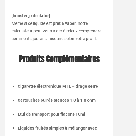
[
booster_calculator]
Même
si
ce
liquide
est
prêt
à
vaper
,
notre
calculateur
peut
vous
aider
à
mieux
comprendre
comment
ajuster
la
nicotine
selon
votre
profil.
Produits
Complémentaires
Cigarette
électronique
MTL –
tirage
serré
Cartouches
ou
résistances
1.0
à
1.8
ohm
Étui
de
transport
pour
flacons
10ml
Liquides
fruités
simples
à
mélanger
avec