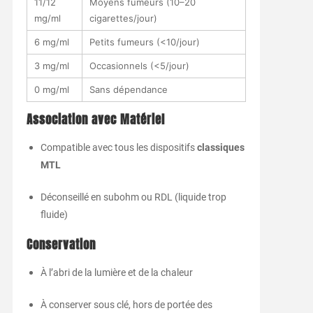
11/
12
Moyens
fumeurs (
10–
20
mg/
ml
cigarettes/
jour)
6
mg/
ml
Petits
fumeurs (<
10/
jour)
3
mg/
ml
Occasionnels (<
5/
jour)
0
mg/
ml
Sans
dépendance
Association
avec
Matériel
Compatible
avec
tous
les
dispositifs
classiques
MTL
Déconseillé
en
subohm
ou
RDL (
liquide
trop
fluide)
Conservation
À
l’abri
de
la
lumière
et
de
la
chaleur
À
conserver
sous
clé,
hors
de
portée
des