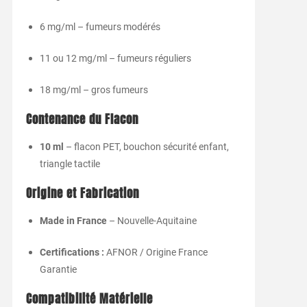
6
mg/
ml –
fumeurs
modérés
11
ou
12
mg/
ml –
fumeurs
réguliers
18
mg/
ml –
gros
fumeurs
Contenance
du
Flacon
10
ml
–
flacon
PET,
bouchon
sécurité
enfant,
triangle
tactile
Origine
et
Fabrication
Made
in
France
–
Nouvelle-
Aquitaine
Certifications :
AFNOR /
Origine
France
Garantie
Compatibilité
Matérielle