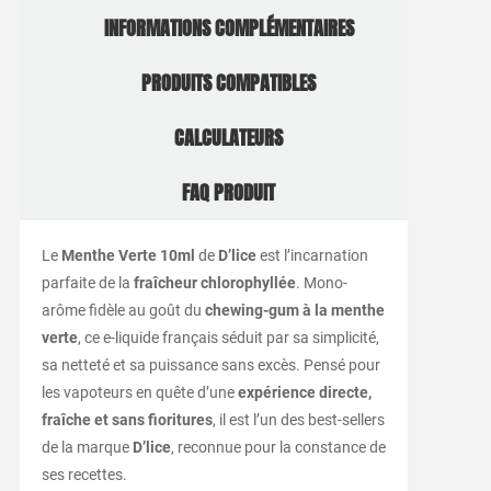
INFORMATIONS COMPLÉMENTAIRES
PRODUITS COMPATIBLES
CALCULATEURS
FAQ PRODUIT
Le
Menthe
Verte
10ml
de
D’lice
est
l’incarnation
parfaite
de
la
fraîcheur
chlorophyllée
.
Mono-
arôme
fidèle
au
goût
du
chewing-
gum
à
la
menthe
verte
,
ce
e-
liquide
français
séduit
par
sa
simplicité,
sa
netteté
et
sa
puissance
sans
excès.
Pensé
pour
les
vapoteurs
en
quête
d’une
expérience
directe,
fraîche
et
sans
fioritures
,
il
est
l’un
des
best-
sellers
de
la
marque
D’lice
,
reconnue
pour
la
constance
de
ses
recettes.