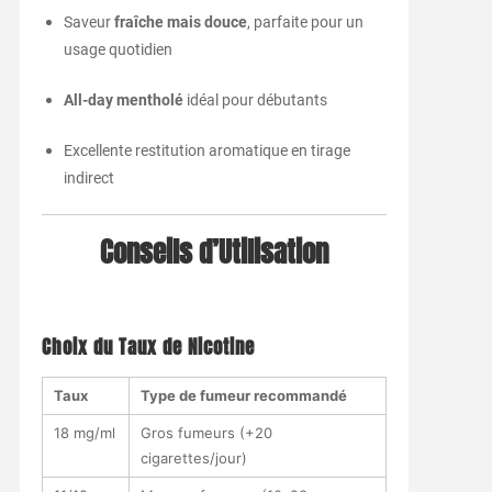
Saveur
fraîche
mais
douce
,
parfaite
pour
un
usage
quotidien
All-
day
mentholé
idéal
pour
débutants
Excellente
restitution
aromatique
en
tirage
indirect
Conseils
d’Utilisation
Choix
du
Taux
de
Nicotine
Taux
Type
de
fumeur
recommandé
18
mg/
ml
Gros
fumeurs (+
20
cigarettes/
jour)