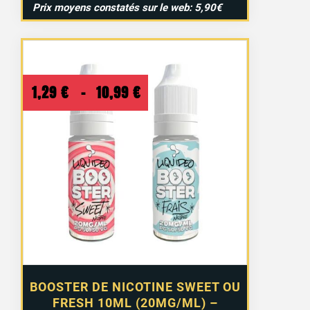
Prix moyens constatés sur le web: 5,90€
Plage
1,29
€
–
10,99
€
de
prix :
1,29 €
à
10,99 €
BOOSTER DE NICOTINE SWEET OU
FRESH 10ML (20MG/ML) –