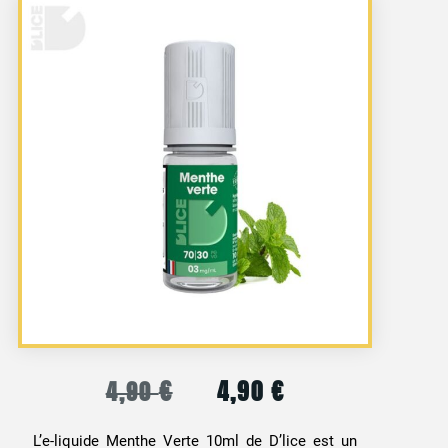
€
4,90
€
4,90
Le
Le
prix
prix
L’e-liquide Menthe Verte 10ml de D’lice est un