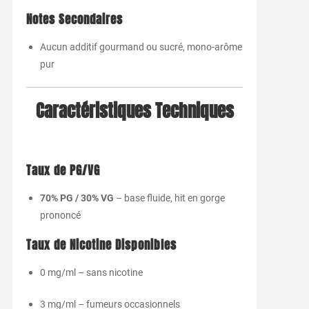
Notes
Secondaires
Aucun
additif
gourmand
ou
sucré,
mono-
arôme
pur
Caractéristiques
Techniques
Taux
de
PG/
VG
70%
PG /
30%
VG
–
base
fluide,
hit
en
gorge
prononcé
Taux
de
Nicotine
Disponibles
0
mg/
ml –
sans
nicotine
3
mg/
ml –
fumeurs
occasionnels