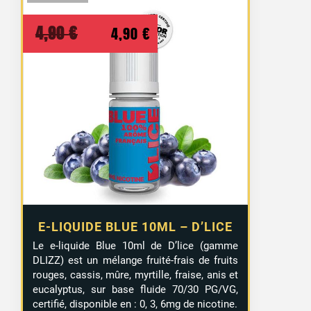
Le
Le
4,90
€
4,90
€
prix
prix
initial
actuel
était :
est :
4,90 €.
4,90 €.
E-LIQUIDE BLUE 10ML – D’LICE
Le e-liquide Blue 10ml de D’lice (gamme
DLIZZ) est un mélange fruité-frais de fruits
rouges, cassis, mûre, myrtille, fraise, anis et
eucalyptus, sur base fluide 70/30 PG/VG,
certifié, disponible en : 0, 3, 6mg de nicotine.