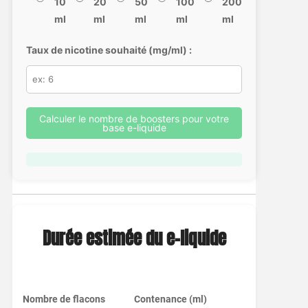
10
20
50
100
200
ml
ml
ml
ml
ml
Taux de nicotine souhaité (mg/ml) :
Calculer le nombre de boosters pour votre
base e-liquide
Durée estimée du e-liquide
Nombre de flacons
Contenance (ml)