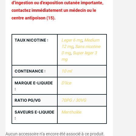
d’ingestion
ou
d’exposition
cutanée
importante,
contactez
immédiatement
un
médecin
ou
le
centre
antipoison (
15).
TAUX NICOTINE :
Leger 6 mg
,
Medium
12 mg
,
Sans nicotine
0 mg
,
Super leger 3
mg
CONTENANCE :
10 ml
MARQUE E-LIQUIDE
D’lice
:
RATIO PG/VG
70PG / 30VG
SAVEURS E-LIQUIDE
Mentholée
:
Aucun accessoire n’a encore été associé à ce produit.