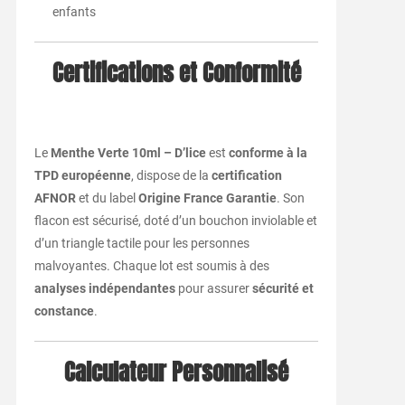
enfants
Certifications
et
Conformité
Le
Menthe
Verte
10ml –
D’lice
est
conforme
à
la
TPD
européenne
,
dispose
de
la
certification
AFNOR
et
du
label
Origine
France
Garantie
.
Son
flacon
est
sécurisé,
doté
d’un
bouchon
inviolable
et
d’un
triangle
tactile
pour
les
personnes
malvoyantes.
Chaque
lot
est
soumis
à
des
analyses
indépendantes
pour
assurer
sécurité
et
constance
.
Calculateur
Personnalisé