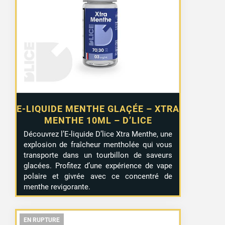
initial
actuel
était :
est :
4,90 €.
4,90 €.
E-LIQUIDE MENTHE GLAÇÉE – XTRA
MENTHE 10ML – D’LICE
Découvrez l’E-liquide D’lice Xtra Menthe, une
explosion de fraîcheur mentholée qui vous
transporte dans un tourbillon de saveurs
glacées. Profitez d’une expérience de vape
polaire et givrée avec ce concentré de
menthe revigorante.
EN RUPTURE
EN RUPTURE
EN RUPTURE