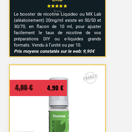
Le booster de nicotine Liquideo ou MX Lab
(aléatoirement) 20mg/ml existe en 50/50 et
30/70, en flacon de 10 ml, pour ajuster
facilement le taux de nicotine de vos
préparations DIY ou e-liquides grands
formats. Vendu à l’unité ou par 10.
Prix moyens constatés sur le web: 9,90€
Le
Le
4,90
€
4,90
€
prix
prix
initial
actuel
était :
est :
4,90 €.
4,90 €.