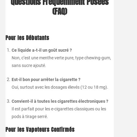
Questions
Fréquemment
Posées
(
FAQ)
Pour
les
Débutants
Ce
liquide
a-
t-
il
un
goût
sucré ?
Non,
c’est
une
menthe
verte
pure,
type
chewing-
gum,
sans
sucre
ajouté.
Est-
il
bon
pour
arrêter
la
cigarette ?
Oui,
surtout
avec
les
dosages
élevés (
12
ou
18
mg).
Convient-
il
à
toutes
les
cigarettes
électroniques ?
Il
est
parfait
pour
les
e-
cigarettes
classiques
ou
les
pods
à
tirage
serré.
Pour
les
Vapoteurs
Confirmés