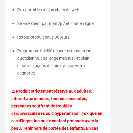
Prix
parmi
les
moins
chers
du
web.
Service
client
par
mail
7j/
7
et
chat
en
ligne.
Retour
produit
sous
30
jours.
Programme
fidélité
généreux (
connexion
quotidienne,
challenge
mensuel,
et
plein
d’autres
façons
de
faire
grossir
votre
cagnotte).
⚠
Produit
strictement
réservé
aux
adultes.
Interdit
aux
mineurs,
femmes
enceintes,
personnes
souffrant
de
troubles
cardiovasculaires
ou
d’hypertension.
Toxique
en
cas
d’ingestion
ou
de
contact
prolongé
avec
la
peau.
Tenir
hors
de
portée
des
enfants.
En
cas