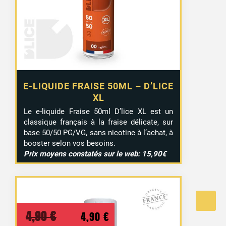
E-LIQUIDE FRAISE 50ML – D’LICE
XL
Le e-liquide Fraise 50ml D’lice XL est un
classique français à la fraise délicate, sur
base 50/50 PG/VG, sans nicotine à l’achat, à
booster selon vos besoins.
Prix moyens constatés sur le web: 15,90€
Le
Le
4,90
€
4,90
€