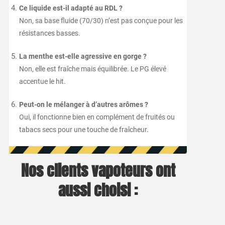
Ce
liquide
est-
il
adapté
au
RDL ?
Non,
sa
base
fluide (
70/
30)
n’est
pas
conçue
pour
les
résistances
basses.
La
menthe
est-
elle
agressive
en
gorge ?
Non,
elle
est
fraîche
mais
équilibrée.
Le
PG
élevé
accentue
le
hit.
Peut-
on
le
mélanger
à
d’autres
arômes ?
Oui,
il
fonctionne
bien
en
complément
de
fruités
ou
tabacs
secs
pour
une
touche
de
fraîcheur.
Nos clients vapoteurs ont
aussi choisi :