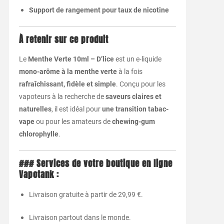
Support
de
rangement
pour
taux
de
nicotine
À
retenir
sur
ce
produit
Le
Menthe
Verte
10ml –
D’lice
est
un
e-
liquide
mono-
arôme
à
la
menthe
verte
à
la
fois
rafraîchissant,
fidèle
et
simple
.
Conçu
pour
les
vapoteurs
à
la
recherche
de
saveurs
claires
et
naturelles
,
il
est
idéal
pour
une
transition
tabac-
vape
ou
pour
les
amateurs
de
chewing-
gum
chlorophylle
.
###
Services
de
votre
boutique
en
ligne
Vapotank :
Livraison
gratuite
à
partir
de
29,99 €.
Livraison
partout
dans
le
monde.