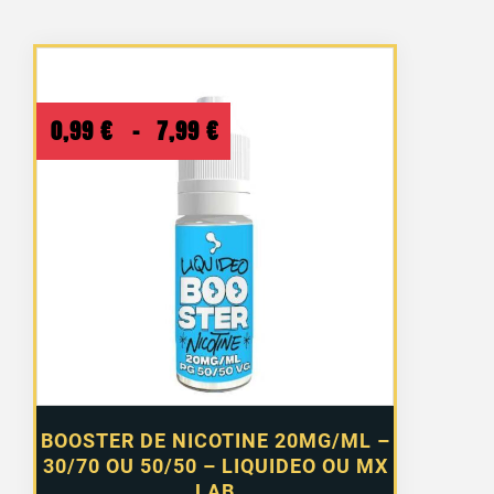
Plage
0,99
€
–
7,99
€
de
prix :
0,99 €
à
7,99 €
BOOSTER DE NICOTINE 20MG/ML –
30/70 OU 50/50 – LIQUIDEO OU MX
LAB