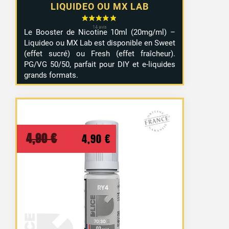
LIQUIDEO OU MX LAB
Le Booster de Nicotine 10ml (20mg/ml) –
Liquideo ou MX Lab est disponible en Sweet
(effet sucré) ou Fresh (effet fraîcheur).
PG/VG 50/50, parfait pour DIY et e-liquides
grands formats.
Le
Le
4,90
€
4,90
€
prix
prix
initial
actuel
était :
est :
4,90 €.
4,90 €.