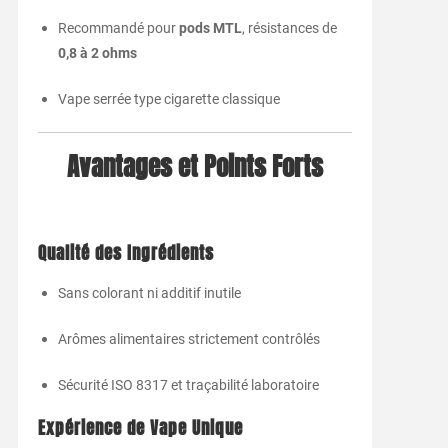
Recommandé
pour
pods
MTL
,
résistances
de
0,8
à
2
ohms
Vape
serrée
type
cigarette
classique
Avantages
et
Points
Forts
Qualité
des
Ingrédients
Sans
colorant
ni
additif
inutile
Arômes
alimentaires
strictement
contrôlés
Sécurité
ISO
8317
et
traçabilité
laboratoire
Expérience
de
Vape
Unique