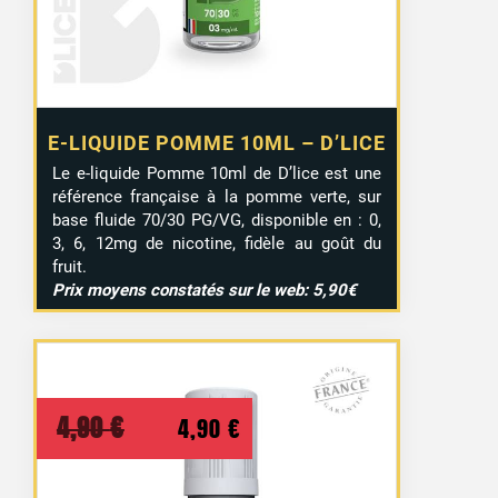
E-LIQUIDE POMME 10ML – D’LICE
Le e-liquide Pomme 10ml de D’lice est une
référence française à la pomme verte, sur
base fluide 70/30 PG/VG, disponible en : 0,
3, 6, 12mg de nicotine, fidèle au goût du
fruit.
Prix moyens constatés sur le web: 5,90€
Le
Le
4,90
€
4,90
€
prix
prix