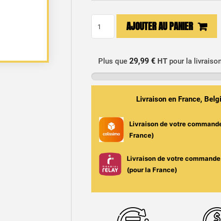
quantité
AJOUTER AU PANIER
de
E-
liquide
29,99 €
Plus que
HT
pour la livraiso
Pina
Colada
10ml
Livraison en France, Bel
-
D'lice
Livraison de votre command
France)
Livraison de votre commande 
(pour la France)