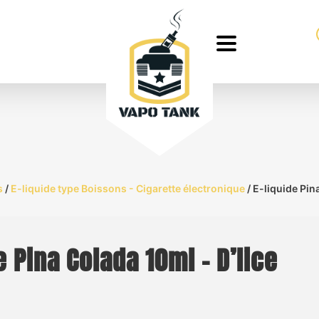
s
/
E-liquide type Boissons - Cigarette électronique
/ E-liquide Pin
e Pina Colada 10ml – D’lice