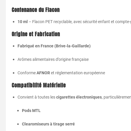
Contenance
du
Flacon
10
ml
–
Flacon
PET
recyclable,
avec
sécurité
enfant
et
compte-
Origine
et
Fabrication
Fabriqué
en
France (
Brive-
la-
Gaillarde)
Arômes
alimentaires
d’origine
française
Conforme
AFNOR
et
réglementation
européenne
Compatibilité
Matérielle
Convient
à
toutes
les
cigarettes
électroniques
,
particulièreme
Pods
MTL
Clearomiseurs
à
tirage
serré