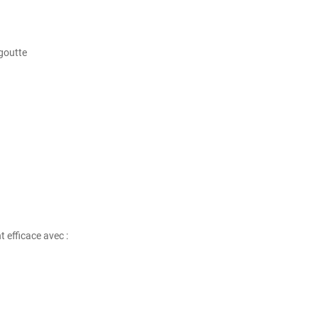
goutte
nt
efficace
avec :