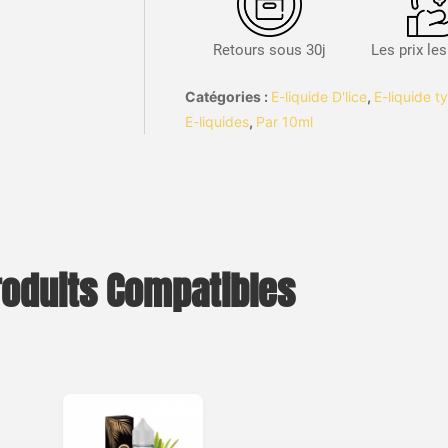
Retours sous 30j
Les prix le
Catégories :
E-liquide D'lice
,
E-liquide t
E-liquides
,
Par 10ml
roduits Compatibles