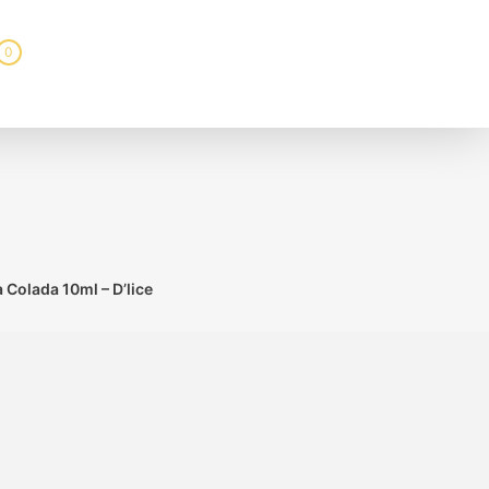
0
a Colada 10ml – D’lice