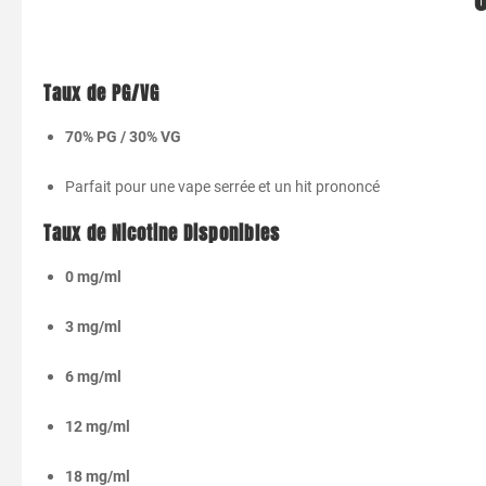
Taux
de
PG/
VG
70%
PG /
30%
VG
Parfait
pour
une
vape
serrée
et
un
hit
prononcé
Taux
de
Nicotine
Disponibles
0
mg/
ml
3
mg/
ml
6
mg/
ml
12
mg/
ml
18
mg/
ml