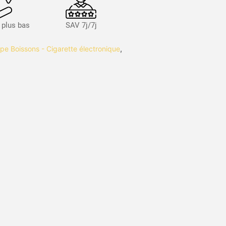
s plus bas
SAV 7j/7j
ype Boissons - Cigarette électronique
,