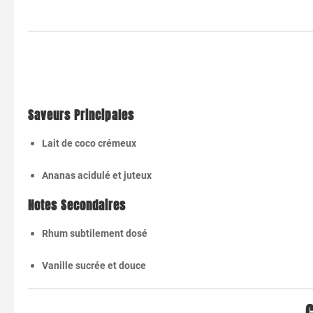
Saveurs
Principales
Lait
de
coco
crémeux
Ananas
acidulé
et
juteux
Notes
Secondaires
Rhum
subtilement
dosé
Vanille
sucrée
et
douce