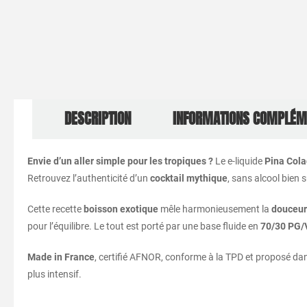
DESCRIPTION
INFORMATIONS COMPLÉM
Envie
d’un
aller
simple
pour
les
tropiques ?
Le
e-
liquide
Pina
Col
Retrouvez
l’authenticité
d’un
cocktail
mythique
,
sans
alcool
bien
s
Cette
recette
boisson
exotique
mêle
harmonieusement
la
douceu
pour
l’équilibre.
Le
tout
est
porté
par
une
base
fluide
en
70/
30
PG/
Made
in
France
,
certifié
AFNOR,
conforme
à
la
TPD
et
proposé
da
plus
intensif.