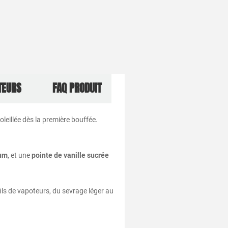
TEURS
FAQ PRODUIT
oleillée
dès
la
première
bouffée.
um
,
et
une
pointe
de
vanille
sucrée
ils
de
vapoteurs,
du
sevrage
léger
au