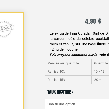
€
4,90
Le e-liquide Pina Colada 10ml de D’
la saveur fidèle du célèbre cocktai
rhum et vanille, sur une base fluide 7
12mg de nicotine.
Prix moyens constatés sur le web: 
Remise sur quantité
Quantité
Remise 10%
10 - 19
Remise 15%
20 +
TAUX NICOTINE :