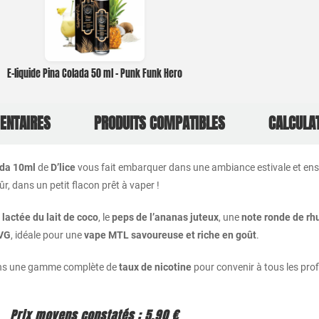
E-liquide Pina Colada 50 ml – Punk Funk Hero
ENTAIRES
PRODUITS COMPATIBLES
CALCULA
ada
10ml
de
D’lice
vous
fait
embarquer
dans
une
ambiance
estivale
et
ens
ûr,
dans
un
petit
flacon
prêt
à
vaper !
r
lactée
du
lait
de
coco
,
le
peps
de
l’ananas
juteux
,
une
note
ronde
de
rh
VG
,
idéale
pour
une
vape
MTL
savoureuse
et
riche
en
goût
.
ns
une
gamme
complète
de
taux
de
nicotine
pour
convenir
à
tous
les
prof
Prix
moyens
constatés :
5,90 €