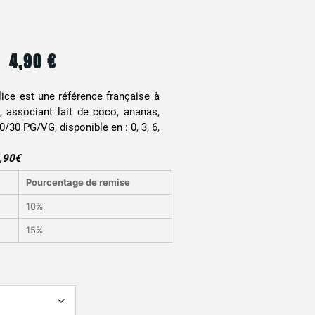
4,90
€
Le
Le
prix
prix
lice est une référence française à
l, associant lait de coco, ananas,
initial
actuel
0/30 PG/VG, disponible en : 0, 3, 6,
était :
est :
5,90€
4,90 €.
4,90 €.
Pourcentage de remise
10%
15%