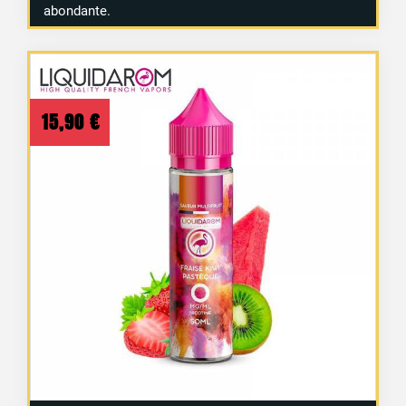
abondante.
15,90
€