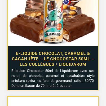
E-LIQUIDE CHOCOLAT, CARAMEL &
CACAHUÈTE – LE CHOCOSTAR 50ML –
1 avis
LES COLLÈGUES / LIQUIDAROM
E-liquide Chocostar 50ml de Liquidarom avec ses
notes de chocolat, caramel et cacahuètes style
snickers ravira les fans de gourmand. ration 30/70.
Dans un flacon de 70ml prêt à booster