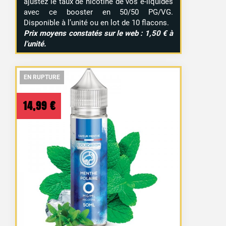
ajustez le taux de nicotine de vos e-liquides
avec ce booster en 50/50 PG/VG.
Disponible à l’unité ou en lot de 10 flacons.
Prix moyens constatés sur le web : 1,50 € à
l’unité.
EN RUPTURE
EN RUPTURE
EN RUPTURE
14,99
€