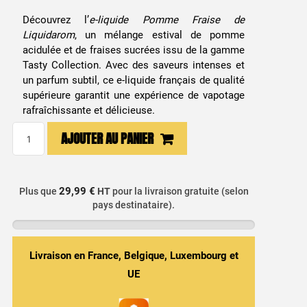
Découvrez l’
e-liquide Pomme Fraise de
Liquidarom
, un mélange estival de pomme
acidulée et de fraises sucrées issu de la gamme
Tasty Collection. Avec des saveurs intenses et
un parfum subtil, ce e-liquide français de qualité
supérieure garantit une expérience de vapotage
rafraîchissante et délicieuse.
quantité
AJOUTER AU PANIER
de
E-
liquide
29,99 €
Plus que
HT
pour la livraison gratuite (selon
Pomme
pays destinataire).
Fraise
50ml
Tasty
Livraison en France, Belgique, Luxembourg et
Collection
UE