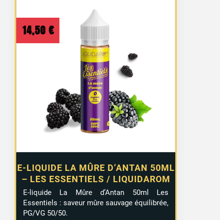
14,50
€
E-LIQUIDE LA MÛRE D’ANTAN 50ML
– LES ESSENTIELS / LIQUIDAROM
E-liquide La Mûre d’Antan 50ml Les
Essentiels : saveur mûre sauvage équilibrée,
PG/VG 50/50.