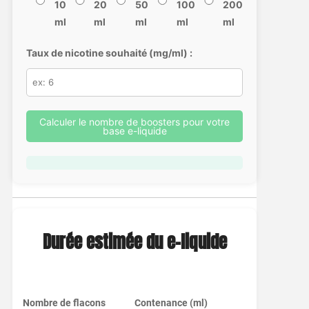
10
20
50
100
200
ml
ml
ml
ml
ml
Taux de nicotine souhaité (mg/ml) :
Calculer le nombre de boosters pour votre
base e-liquide
Durée estimée du e-liquide
Nombre de flacons
Contenance (ml)