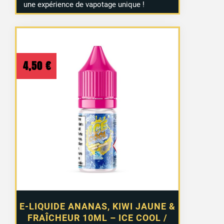
une expérience de vapotage unique !
4,50
€
E-LIQUIDE ANANAS, KIWI JAUNE &
FRAÎCHEUR 10ML – ICE COOL /