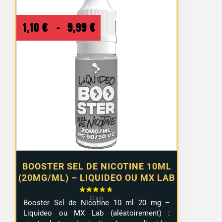
Plage
1,10
€
–
9,99
€
de
prix :
1,10 €
à
9,99 €
BOOSTER SEL DE NICOTINE 10ML
(20MG/ML) – LIQUIDEO OU MX LAB
Booster Sel de Nicotine 10 ml 20 mg –
Liquideo ou MX Lab (aléatoirement) :