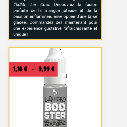
100ML Ice Cool
. Découvrez la fusion
parfaite de la mangue juteuse et de la
passion enflammée, enveloppée d’une brise
glacée. Commandez dès maintenant pour
une expérience gustative rafraîchissante et
unique !
Plage
1,10
€
–
9,99
€
de
prix :
1,10 €
à
9,99 €