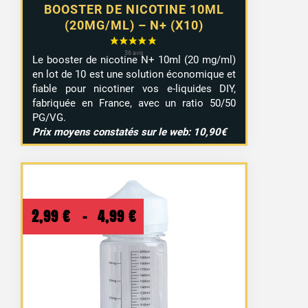
BOOSTER DE NICOTINE 10ML
(20MG/ML) – N+ (X10)
Le booster de nicotine N+ 10ml (20 mg/ml)
en lot de 10 est une solution économique et
fiable pour nicotiner vos e-liquides DIY,
fabriquée en France, avec un ratio 50/50
PG/VG.
Prix moyens constatés sur le web: 10,90€
Plage
2,99
€
–
4,99
€
de
prix :
2,99 €