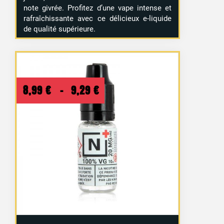
note givrée. Profitez d’une vape intense et
rafraîchissante avec ce délicieux e-liquide
de qualité supérieure.
Plage
8,99
€
–
9,29
€
de
prix :
8,99 €
à
9,29 €