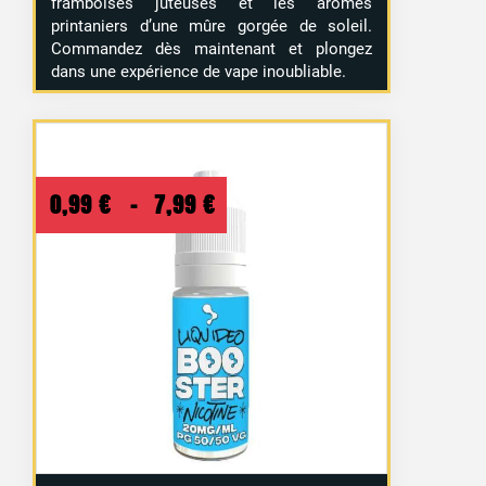
framboises juteuses et les arômes
printaniers d’une mûre gorgée de soleil.
Commandez dès maintenant et plongez
dans une expérience de vape inoubliable.
Plage
0,99
€
–
7,99
€
de
prix :
0,99 €
à
7,99 €