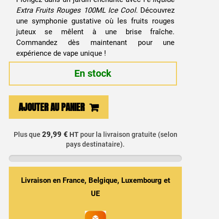
Extra Fruits Rouges 100ML Ice Cool
. Découvrez
une symphonie gustative où les fruits rouges
juteux se mêlent à une brise fraîche.
Commandez dès maintenant pour une
expérience de vape unique !
En stock
quantité
AJOUTER AU PANIER
de
E-
29,99 €
Plus que
HT
pour la livraison gratuite (selon
liquide
pays destinataire).
Extra
Fruits
Rouges
Livraison en France, Belgique, Luxembourg et
100ML
UE
Ice
Cool