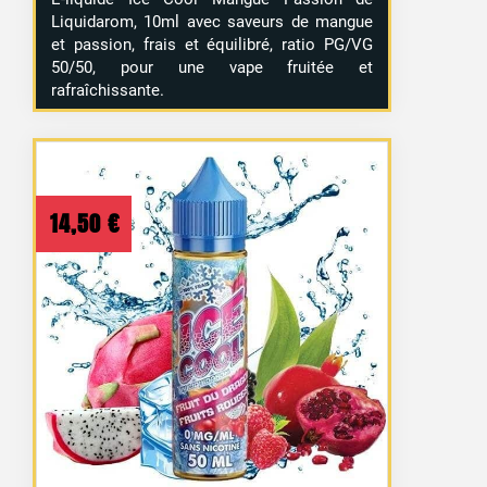
Liquidarom, 10ml avec saveurs de mangue
et passion, frais et équilibré, ratio PG/VG
50/50, pour une vape fruitée et
rafraîchissante.
14,50
€