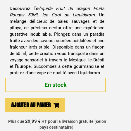
Découvrez l’
e-liquide Fruit du dragon Fruits
Rouges 50ML Ice Cool de Liquidarom
. Un
mélange délicieux de baies sauvages et de
pitaya, ce précieux nectar offre une expérience
gustative inoubliable. Plongez dans un paradis
fruité avec des saveurs sucrées acidulées et une
fraîcheur irrésistible. Disponible dans un flacon
de 50 ml, cette création vous transporte dans un
voyage sensoriel à travers le Mexique, le Brésil
et l’Europe. Succombez à cette gourmandise et
profitez d’une vape de qualité avec Liquidarom.
En stock
quantité
AJOUTER AU PANIER
de
E-
29,99 €
Plus que
HT
pour la livraison gratuite (selon
liquide
pays destinataire).
Fruit