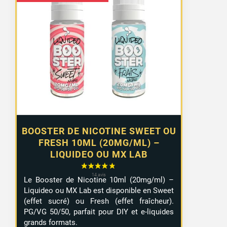
de
prix :
1,29 €
à
10,99 €
BOOSTER DE NICOTINE SWEET OU
FRESH 10ML (20MG/ML) –
LIQUIDEO OU MX LAB
Le Booster de Nicotine 10ml (20mg/ml) –
Liquideo ou MX Lab est disponible en Sweet
(effet sucré) ou Fresh (effet fraîcheur).
PG/VG 50/50, parfait pour DIY et e-liquides
grands formats.