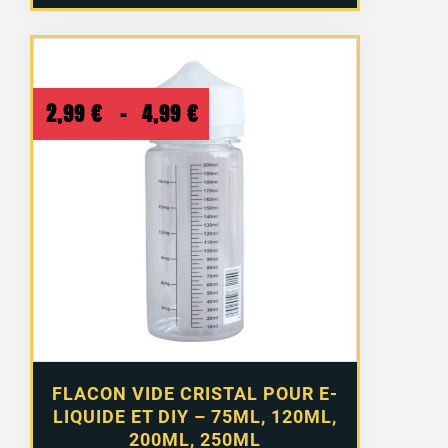
Plage
2,99
€
–
4,99
€
de
prix :
2,99 €
à
4,99 €
FLACON VIDE CRISTAL POUR E-
LIQUIDE ET DIY – 75ML, 120ML,
200ML, 250ML