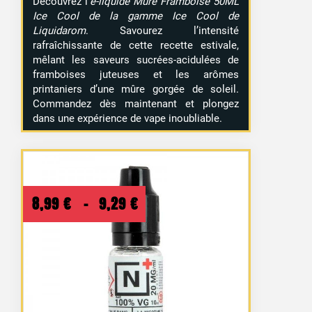
Découvrez l’
e-liquide Mûre Framboise 50ML
Ice Cool de la gamme Ice Cool de
Liquidarom
. Savourez l’intensité
rafraîchissante de cette recette estivale,
mêlant les saveurs sucrées-acidulées de
framboises juteuses et les arômes
printaniers d’une mûre gorgée de soleil.
Commandez dès maintenant et plongez
dans une expérience de vape inoubliable.
Plage
8,99
€
–
9,29
€
de
prix :
8,99 €
à