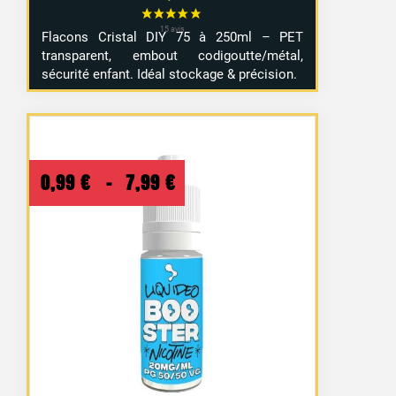
Flacons Cristal DIY 75 à 250ml – PET
transparent, embout codigoutte/métal,
sécurité enfant. Idéal stockage & précision.
Plage
0,99
€
–
7,99
€
de
prix :
0,99 €
à
7,99 €