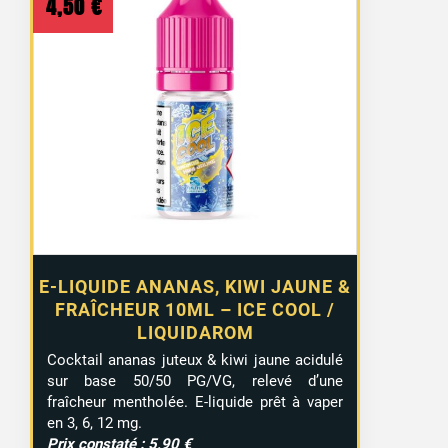
4,50
€
E-LIQUIDE ANANAS, KIWI JAUNE &
FRAÎCHEUR 10ML – ICE COOL /
LIQUIDAROM
Cocktail ananas juteux & kiwi jaune acidulé
sur base 50/50 PG/VG, relevé d’une
fraîcheur mentholée. E-liquide prêt à vaper
en 3, 6, 12 mg.
Prix constaté : 5,90 €