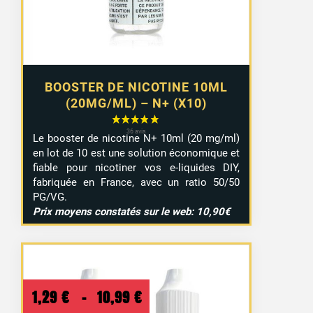
9,29 €
BOOSTER DE NICOTINE 10ML
(20MG/ML) – N+ (X10)
Le booster de nicotine N+ 10ml (20 mg/ml)
en lot de 10 est une solution économique et
fiable pour nicotiner vos e-liquides DIY,
fabriquée en France, avec un ratio 50/50
PG/VG.
Prix moyens constatés sur le web: 10,90€
Plage
1,29
€
–
10,99
€