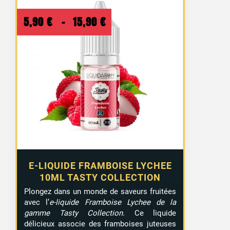
Plage
5,90
€
–
15,90
€
de
prix :
5,90 €
à
15,90 €
E-LIQUIDE FRAMBOISE LYCHEE
10ML TASTY COLLECTION
Plongez dans un monde de saveurs fruitées
avec l’
e-liquide Framboise Lychee de la
gamme Tasty Collection
. Ce liquide
délicieux associe des framboises juteuses