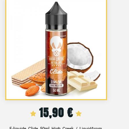
15,90
€
E-liquide Clide 50ml High Creek / LiquidArom,