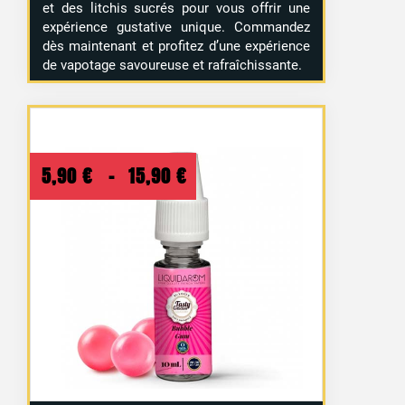
et des litchis sucrés pour vous offrir une
expérience gustative unique. Commandez
dès maintenant et profitez d’une expérience
de vapotage savoureuse et rafraîchissante.
Plage
5,90
€
–
15,90
€
de
prix :
5,90 €
à
15,90 €