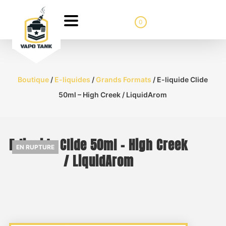
0
Boutique
/
E-liquides
/
Grands Formats
/ E-liquide Clide
50ml – High Creek / LiquidArom
E-liquide Clide 50ml – High Creek
EN RUPTURE
/ LiquidArom