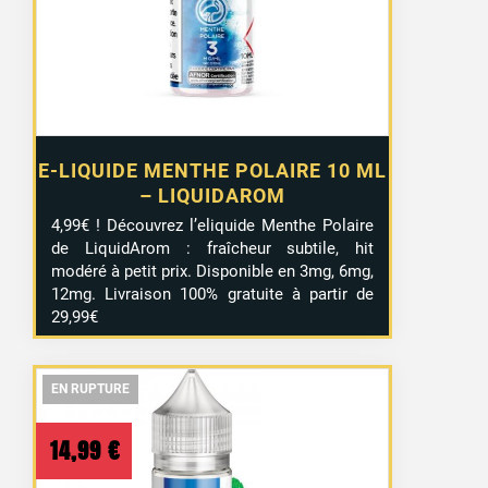
E-LIQUIDE MENTHE POLAIRE 10 ML
– LIQUIDAROM
4,99€ ! Découvrez l’eliquide Menthe Polaire
de LiquidArom : fraîcheur subtile, hit
modéré à petit prix. Disponible en 3mg, 6mg,
12mg. Livraison 100% gratuite à partir de
29,99€
EN RUPTURE
EN RUPTURE
EN RUPTURE
14,99
€