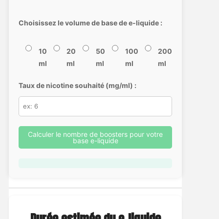
Choisissez le volume de base de e-liquide :
10
20
50
100
200
ml
ml
ml
ml
ml
Taux de nicotine souhaité (mg/ml) :
Calculer le nombre de boosters pour votre
base e-liquide