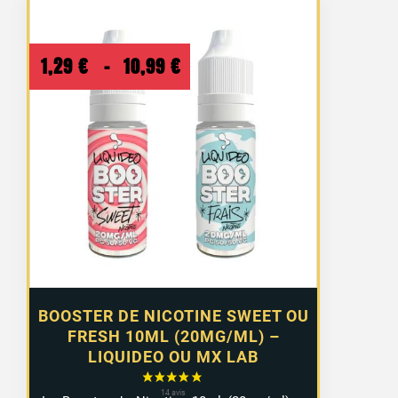
Plage
1,29
€
–
10,99
€
de
prix :
1,29 €
à
10,99 €
BOOSTER DE NICOTINE SWEET OU
FRESH 10ML (20MG/ML) –
LIQUIDEO OU MX LAB