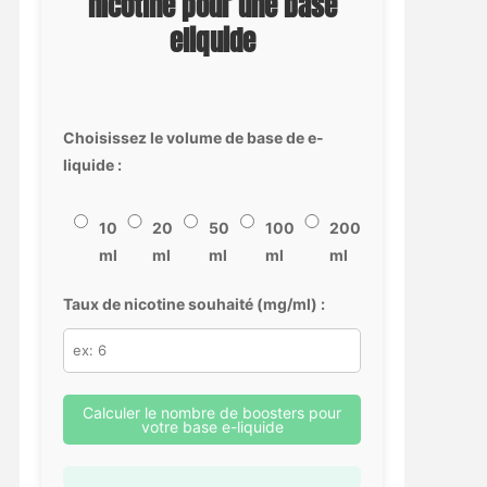
nicotine pour une base
eliquide
Choisissez le volume de base de e-
liquide :
10
20
50
100
200
ml
ml
ml
ml
ml
Taux de nicotine souhaité (mg/ml) :
Calculer le nombre de boosters pour
votre base e-liquide