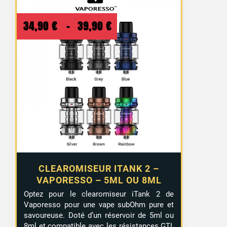
Plage
34,90
€
–
39,90
€
de
prix :
34,90 €
à
39,90 €
CLEAROMISEUR ITANK 2 –
VAPORESSO – 5ML OU 8ML
Optez pour le clearomiseur iTank 2 de
Vaporesso pour une vape subOhm pure et
savoureuse. Doté d’un réservoir de 5ml ou
8ml et compatible avec les résistances GTI,