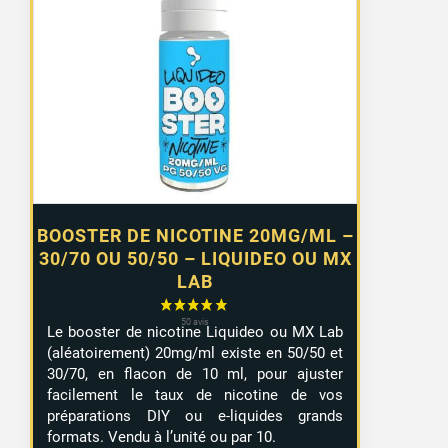
prix :
0,99 €
à
7,99 €
BOOSTER DE NICOTINE 20MG/ML –
30/70 OU 50/50 – LIQUIDEO OU MX
LAB
Le booster de nicotine Liquideo ou MX Lab
(aléatoirement) 20mg/ml existe en 50/50 et
30/70, en flacon de 10 ml, pour ajuster
facilement le taux de nicotine de vos
préparations DIY ou e-liquides grands
1 avis
formats. Vendu à l’unité ou par 10.