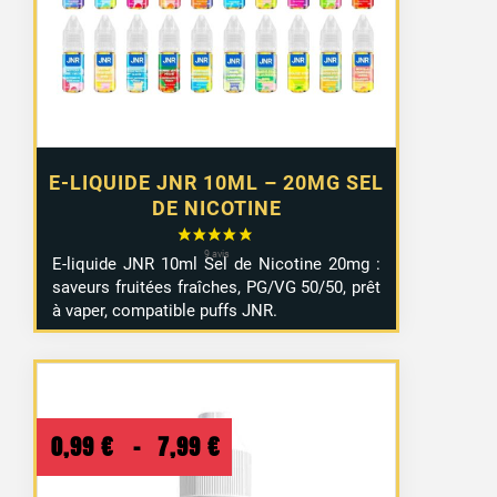
4,50 €.
4,50 €.
E-LIQUIDE JNR 10ML – 20MG SEL
DE NICOTINE
E-
liquide
JNR
10ml
Sel
de
Nicotine
20mg :
saveurs
fruitées
fraîches,
PG/
VG
50/
50,
prêt
à
vaper,
compatible
puffs JNR
.
Plage
0,99
€
–
7,99
€
de