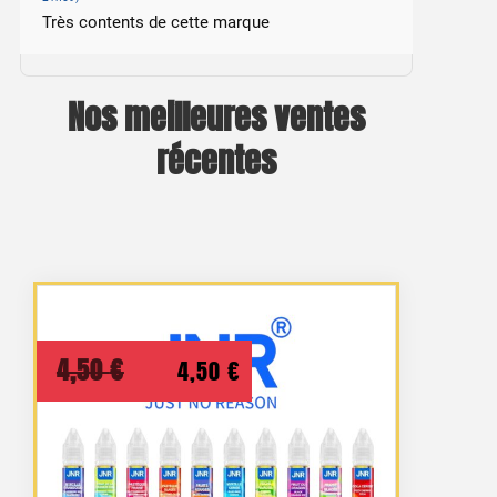
Très contents de cette marque
Nos meilleures ventes
récentes
Le
Le
4,50
€
4,50
€
prix
prix
initial
actuel
était :
est :