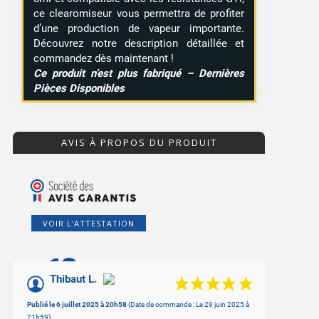
ce clearomiseur vous permettra de profiter
d’une production de vapeur importante.
Découvrez notre description détaillée et
commandez dès maintenant !
Ce produit n’est plus fabriqué – Dernières
Pièces Disponibles
AVIS À PROPOS DU PRODUIT
VOIR L'ATTESTATION
10
/10
Thibaut L.
Basé sur 1 avis
Publié le 6 juillet 2025 à 20h58
(Date de commande : Le 29 juin 2025 à
21h59)