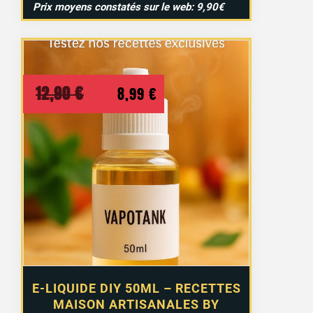
Prix moyens constatés sur le web: 9,90€
Le
Le
12,90
€
8,99
€
prix
prix
initial
actuel
était :
est :
12,90 €.
8,99 €.
E-LIQUIDE DIY 50ML – RECETTES
MAISON ARTISANALES BY