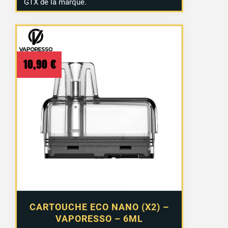
GTX de la marque.
2 avis
10,90
€
CARTOUCHE ECO NANO (X2) –
VAPORESSO – 6ML