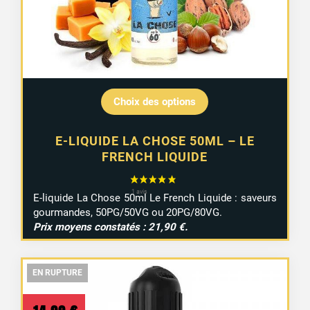
Choix des options
E-LIQUIDE LA CHOSE 50ML – LE
FRENCH LIQUIDE
E-liquide La Chose 50ml Le French Liquide : saveurs
gourmandes, 50PG/50VG ou 20PG/80VG.
Prix moyens constatés : 21,90 €.
EN RUPTURE
EN RUPTURE
EN RUPTURE