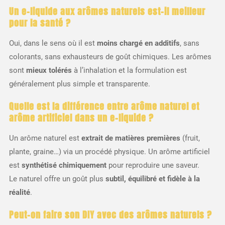
Un e-liquide aux arômes naturels est-il
meilleur
pour la santé
?
Oui, dans le sens où il est
moins chargé en additifs
, sans
colorants, sans exhausteurs de goût chimiques. Les arômes
sont
mieux tolérés
à l’inhalation et la formulation est
généralement plus simple et transparente.
Quelle est la
différence entre arôme naturel et
arôme artificiel
dans un e-liquide ?
Un arôme naturel est
extrait de matières premières
(fruit,
plante, graine…) via un procédé physique. Un arôme artificiel
est
synthétisé chimiquement
pour reproduire une saveur.
Le naturel offre un goût plus
subtil, équilibré et fidèle à la
réalité
.
Peut-on faire son DIY avec des
arômes naturels
?