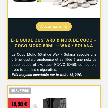
Ajouter au panier
E-LIQUIDE CUSTARD & NOIX DE COCO –
COCO MOKO 50ML – WAX / SOLANA
Le Coco Moko 50ml de Wax / Solana associe une
crème custard onctueuse et vanillée à une noix de
coco douce et exotique. PG/VG 50/50, compatible
avec toutes les e-cigarettes.
Prix moyens constatés sur le web : 18,90€.
EN RUPTURE
EN RUPTURE
EN RUPTURE
14,50
€