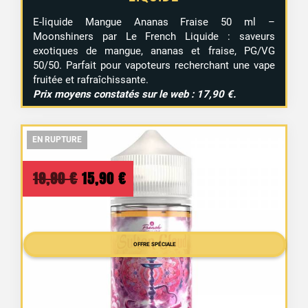
E-liquide Mangue Ananas Fraise 50 ml –
Moonshiners par Le French Liquide : saveurs
exotiques de mangue, ananas et fraise, PG/VG
50/50. Parfait pour vapoteurs recherchant une vape
fruitée et rafraîchissante.
Prix moyens constatés sur le web : 17,90 €.
EN RUPTURE
EN RUPTURE
EN RUPTURE
Le
Le
19,90
€
15,90
€
prix
prix
initial
actuel
OFFRE SPÉCIALE
était :
est :
19,90 €.
15,90 €.