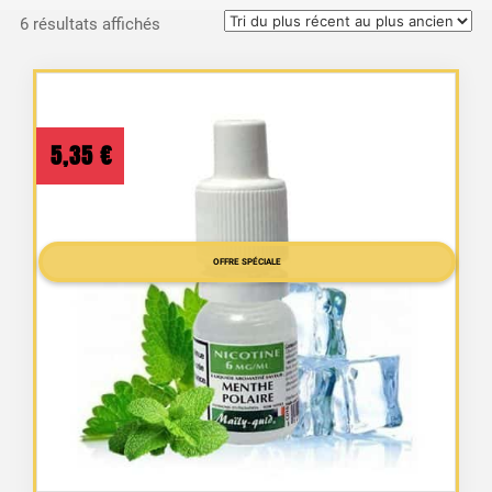
Trié
6 résultats affichés
du
plus
récent
au
5,35
€
plus
ancien
OFFRE SPÉCIALE