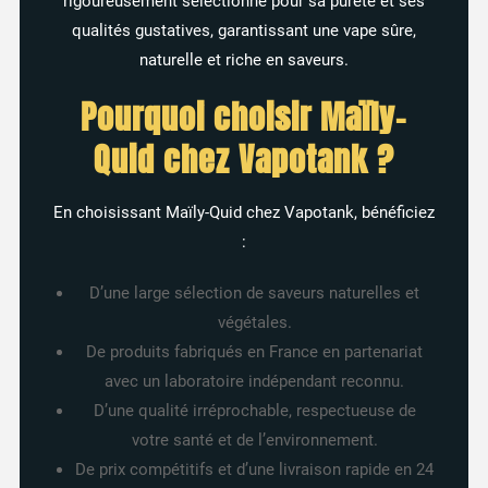
rigoureusement sélectionné pour sa pureté et ses
qualités gustatives, garantissant une vape sûre,
naturelle et riche en saveurs.
Pourquoi choisir Maïly-
Quid chez Vapotank ?
En choisissant Maïly-Quid chez Vapotank, bénéficiez
:
D’une large sélection de saveurs naturelles et
végétales.
De produits fabriqués en France en partenariat
avec un laboratoire indépendant reconnu.
D’une qualité irréprochable, respectueuse de
votre santé et de l’environnement.
De prix compétitifs et d’une livraison rapide en 24