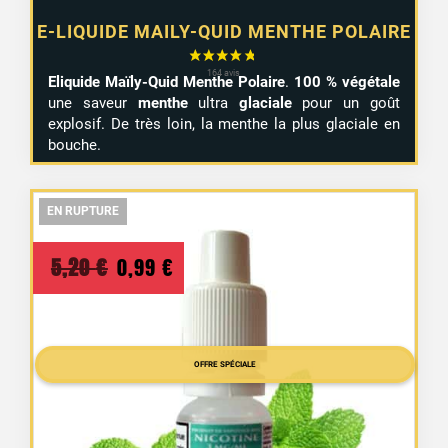
E-LIQUIDE MAILY-QUID MENTHE POLAIRE
Eliquide Maïly-Quid Menthe Polaire
.
100 % végétale
une saveur
menthe
ultra
glaciale
pour un goût
explosif. De très loin, la menthe la plus glaciale en
bouche.
EN RUPTURE
EN RUPTURE
EN RUPTURE
Le
Le
5,20
€
0,99
€
prix
prix
initial
actuel
était :
est :
OFFRE SPÉCIALE
5,20 €.
0,99 €.