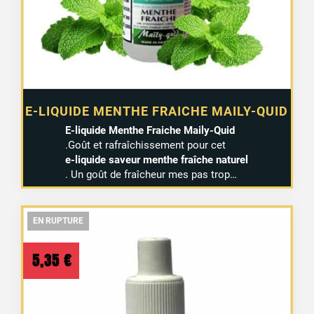
E-LIQUIDE MENTHE FRAICHE MAILY-QUID
E-liquide Menthe Fraiche Maily-Quid
.Goût et rafraîchissement pour cet
e-liquide saveur menthe fraîche naturel
164 avis
. Un goût de fraîcheur mes pas trop…
EN RUPTURE
EN RUPTURE
EN RUPTURE
5,35
€