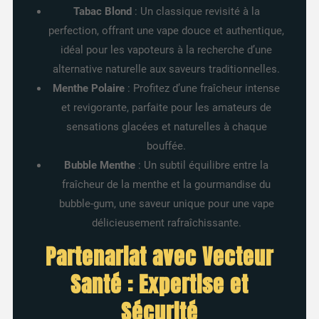
Tabac Blond
: Un classique revisité à la
perfection, offrant une vape douce et authentique,
idéal pour les vapoteurs à la recherche d’une
alternative naturelle aux saveurs traditionnelles.
Menthe Polaire
: Profitez d’une fraîcheur intense
et revigorante, parfaite pour les amateurs de
sensations glacées et naturelles à chaque
bouffée.
Bubble Menthe
: Un subtil équilibre entre la
fraîcheur de la menthe et la gourmandise du
bubble-gum, une saveur unique pour une vape
délicieusement rafraîchissante.
Partenariat avec Vecteur
Santé : Expertise et
Sécurité