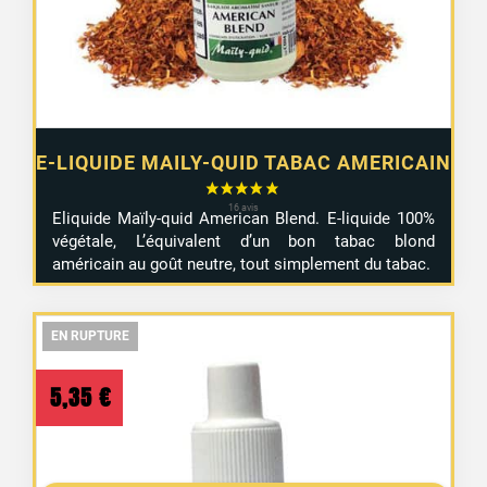
E-LIQUIDE MAILY-QUID TABAC AMERICAIN
Eliquide Maïly-quid American Blend. E-liquide 100%
végétale, L’équivalent d’un bon tabac blond
américain au goût neutre, tout simplement du tabac.
20 avis
EN RUPTURE
EN RUPTURE
EN RUPTURE
5,35
€