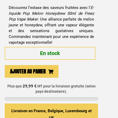
Découvrez l’extase des saveurs fruitées avec l’
E-
liquide Pop Melon Honeydrew 50ml de Freez
Pop Vape Maker
. Une alliance parfaite de melon
jaune et honeydew, offrant une vapeur élégante
et des sensations gustatives uniques.
Commandez maintenant pour une expérience de
vapotage exceptionnelle!
En stock
quantité
AJOUTER AU PANIER
de
E-
29,99 €
Plus que
HT
pour la livraison gratuite (selon
liquide
pays destinataire).
Pop
Melon
Honeydrew
Livraison en France, Belgique, Luxembourg et
50ml