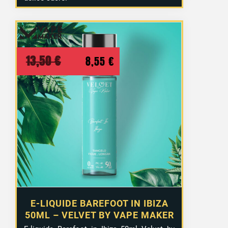
Le
Le
13,50
€
8,55
€
prix
prix
initial
actuel
était :
est :
13,50 €.
8,55 €.
E-LIQUIDE BAREFOOT IN IBIZA
50ML – VELVET BY VAPE MAKER