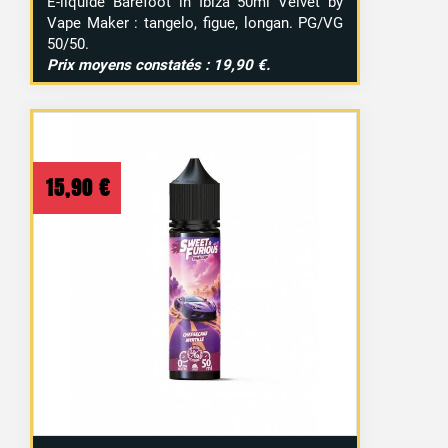
E-liquide Barefoot in Ibiza 50ml Velvet by
Vape Maker : tangelo, figue, longan. PG/VG
50/50.
Prix moyens constatés : 19,90 €.
15,90
€