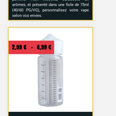
arômes, et présenté dans une fiole de 75ml
(40/60 PG/VG), personnalisez votre vape
selon vos envies.
Plage
2,99
€
–
4,99
€
de
prix :
2,99 €
à
4,99 €