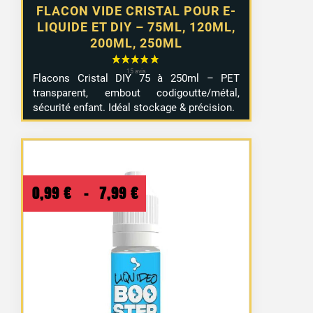
FLACON VIDE CRISTAL POUR E-
LIQUIDE ET DIY – 75ML, 120ML,
200ML, 250ML
Flacons Cristal DIY 75 à 250ml – PET
transparent, embout codigoutte/métal,
sécurité enfant. Idéal stockage & précision.
Plage
0,99
€
–
7,99
€
de
prix :
0,99 €
à