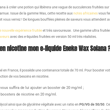
na à créer une potion qui libèrera une vague de succulences fruitées sur v
harnue. Issue de la gamme Wax, cette recette aux
notes africaines
vous fer
et vous verrez ! De longues bouffées pleines de saveurs vous attendent av
e nouvelle expérience fruitée
et très savoureuse. Une gamme ultra fruitée à
aveurs
avec des e-liquides fruitées en version 50 ml très réalistes.
n nicotine mon e-liquide Eneke Wax Solana 
 en France, il possède une contenance totale de 70 ml. Pour booster votr
nction de vos besoins en nicotine.
 vous suffira de lui ajouter un booster de 20 mg/ml ;
ux boosters de nicotine en 20 mg/ml.
lycol ainsi que de glycérine végétale avec un ratio en
PG/VG de 50/50
. C