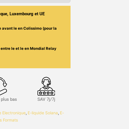
gique, Luxembourg et UE
e avant le
en Colissimo (pour la
entre le
et le
en Mondial Relay
s plus bas
SAV 7j/7j
te Electronique
,
E-liquide Solana
,
E-
s Formats