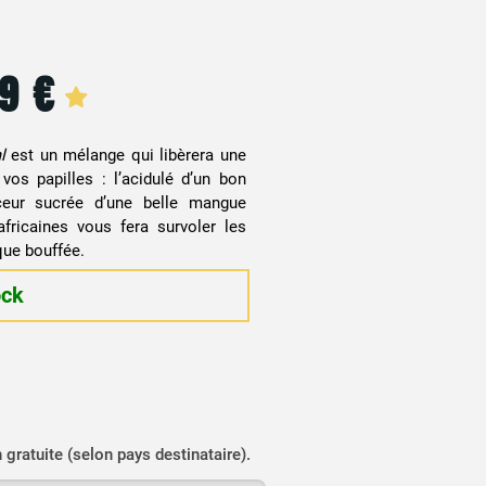
99
€
l
est un mélange qui libèrera une
vos papilles : l’acidulé d’un bon
ceur sucrée d’une belle mangue
fricaines vous fera survoler les
que bouffée.
ock
n gratuite (selon pays destinataire).