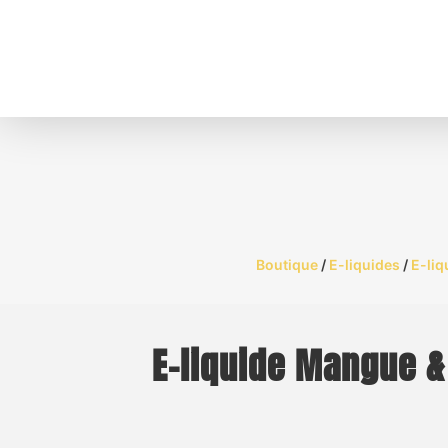
Boutique
/
E-liquides
/
E-liq
E-liquide Mangue &