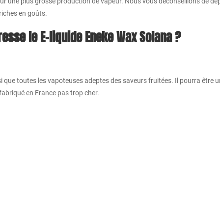
 pour une plus grosse production de vapeur. Nous vous déconseillons de dé
riches en goûts.
resse le E-liquide Eneke Wax Solana ?
i que toutes les vapoteuses adeptes des saveurs fruitées. Il pourra être u
 fabriqué en France pas trop cher.