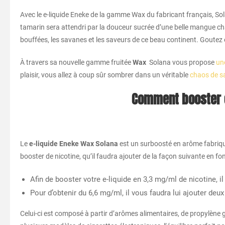
Avec le e-liquide Eneke de la gamme Wax du fabricant français, Sola
tamarin sera attendri par la douceur sucrée d’une belle mangue c
bouffées, les savanes et les saveurs de ce beau continent. Goutez 
À travers sa nouvelle gamme fruitée
Wax
Solana vous propose
un
plaisir, vous allez à coup sûr sombrer dans un véritable
chaos de s
Comment booster e
Le
e-liquide Eneke Wax Solana
est un surboosté en arôme fabriqué
booster de nicotine, qu’il faudra ajouter de la façon suivante en fo
Afin de booster votre e-liquide en 3,3 mg/ml de nicotine, il
Pour d’obtenir du 6,6 mg/ml, il vous faudra lui ajouter de
Celui-ci est composé à partir d’arômes alimentaires, de propylène g