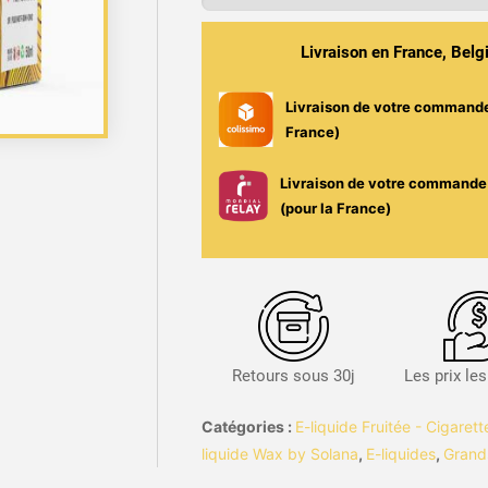
&
Tamarin
Livraison en France, Bel
-
Eneke
Livraison de votre command
50ml
France)
-
Wax
Livraison de votre commande 
/
(pour la France)
Solana
Retours sous 30j
Les prix le
Catégories :
E-liquide Fruitée - Cigaret
liquide Wax by Solana
,
E-liquides
,
Grand