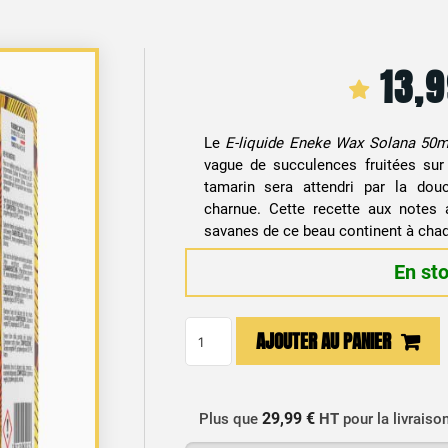
13,
Le
E-liquide Eneke Wax Solana 50m
vague de succulences fruitées sur 
tamarin sera attendri par la dou
charnue. Cette recette aux notes a
savanes de ce beau continent à cha
En st
quantité
AJOUTER AU PANIER
de
E-
liquide
29,99 €
Plus que
HT
pour la livraiso
Mangue