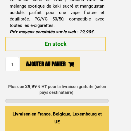
mélange exotique de kaki sucré et mangoustan
acidulé, parfait pour une vape fruitée et
équilibrée. PG/VG 50/50, compatible avec
toutes les e-cigarettes.
Prix moyens constatés sur le web : 19,90€.
En stock
quantité
AJOUTER AU PANIER
de
E-
liquide
29,99 €
Plus que
HT
pour la livraison gratuite (selon
Kaki
pays destinataire).
&
Ramboutan
-
Livraison en France, Belgique, Luxembourg et
Kilikili
UE
50ml