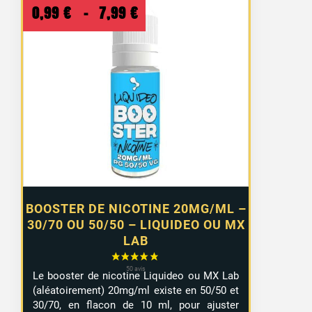
Plage
0,99
€
–
7,99
€
de
prix :
0,99 €
à
7,99 €
BOOSTER DE NICOTINE 20MG/ML –
30/70 OU 50/50 – LIQUIDEO OU MX
LAB
Le booster de nicotine Liquideo ou MX Lab
(aléatoirement) 20mg/ml existe en 50/50 et
30/70, en flacon de 10 ml, pour ajuster