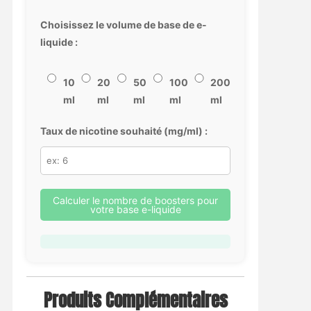
Choisissez le volume de base de e-
liquide :
10
20
50
100
200
ml
ml
ml
ml
ml
Taux de nicotine souhaité (mg/ml) :
Calculer le nombre de boosters pour
votre base e-liquide
Produits Complémentaires