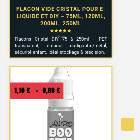
FLACON VIDE CRISTAL POUR E-
LIQUIDE ET DIY – 75ML, 120ML,
200ML, 250ML
Flacons Cristal DIY 75 à 250ml – PET
transparent, embout codigoutte/métal,
sécurité enfant. Idéal stockage & précision.
Plage
1,10
€
–
9,99
€
de
prix :
1,10 €
à