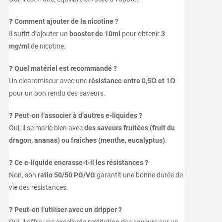
❓
Comment ajouter de la nicotine ?
Il suffit d’ajouter un
booster de 10ml
pour obtenir
3
mg/ml
de nicotine.
❓
Quel matériel est recommandé ?
Un clearomiseur avec une
résistance entre 0,5Ω et 1Ω
pour un bon rendu des saveurs.
❓
Peut-on l’associer à d’autres e-liquides ?
Oui, il se marie bien avec
des saveurs fruitées (fruit du
dragon, ananas) ou fraîches (menthe, eucalyptus)
.
❓
Ce e-liquide encrasse-t-il les résistances ?
Non, son
ratio 50/50 PG/VG
garantit une bonne durée de
vie des résistances.
❓
Peut-on l’utiliser avec un dripper ?
Oui, il offre une excellente restitution des saveurs sur un