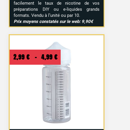
facilement le taux de nicotine de vos
préparations DIY ou e-liquides grands
formats. Vendu à l’unité ou par 10.
Prix moyens constatés sur le web: 9,90€
Plage
2,99
€
–
4,99
€
de
prix :
2,99 €
à
4,99 €