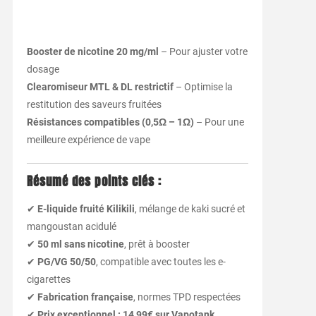
Booster de nicotine 20 mg/ml
– Pour ajuster votre
dosage
Clearomiseur MTL & DL restrictif
– Optimise la
restitution des saveurs fruitées
Résistances compatibles (0,5Ω – 1Ω)
– Pour une
meilleure expérience de vape
Résumé des points clés :
✔
E-liquide fruité Kilikili
, mélange de kaki sucré et
mangoustan acidulé
✔
50 ml sans nicotine
, prêt à booster
✔
PG/VG 50/50
, compatible avec toutes les e-
cigarettes
✔
Fabrication française
, normes TPD respectées
✔
Prix exceptionnel : 14,99€ sur Vapotank