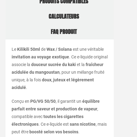
PRODUITS COMPATIBLES
CALCULATEURS
FAQ PRODUIT
Le
Kilikili 50ml
de
Wax / Solana
est une véritable
invitation au voyage exotique
. Ce e-liquide original
associe la
douceur sucrée du kaki
et la
fraîcheur
acidulée du mangoustan
, pour un mélange fruité
unique, à la fois
doux, juteux et légèrement
acidulé
.
Conçu en
PG/VG 50/50
, il garantit un
équilibre
parfait entre saveur et production de vapeur
,
compatible avec
toutes les cigarettes
électroniques
. Ce e-liquide est
sans nicotine
, mais
peut être
boosté selon vos besoins
.