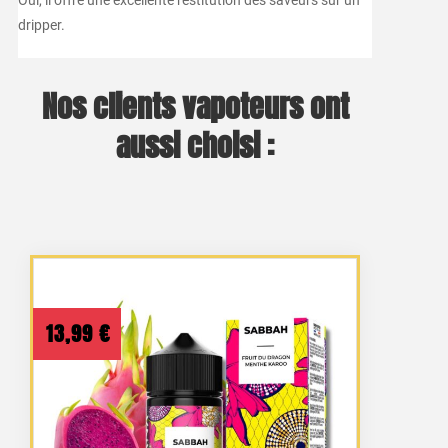
dripper.
Nos clients vapoteurs ont
aussi choisi :
13,99
€