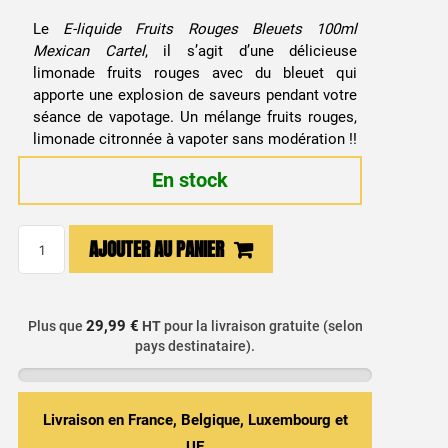
Le
E-liquide Fruits Rouges Bleuets 100ml
Mexican Cartel
, il s’agit d’une délicieuse
limonade fruits rouges avec du bleuet qui
apporte une explosion de saveurs pendant votre
séance de vapotage. Un mélange fruits rouges,
limonade citronnée à vapoter sans modération !!
En stock
quantité
AJOUTER AU PANIER
de
E-
liquide
29,99 €
Plus que
HT
pour la livraison gratuite (selon
Fruits
pays destinataire).
Rouges
Bleuets
100ml
Livraison en France, Belgique, Luxembourg et
Mexican
UE