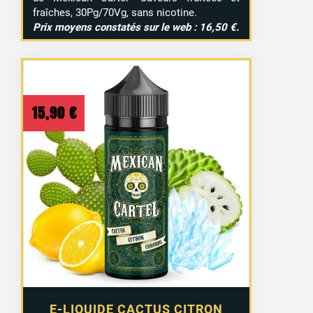
fraîches, 30Pg/70Vg, sans nicotine.
Prix moyens constatés sur le web : 16,50 €.
15,90
€
E-LIQUIDE CACTUS CITRON