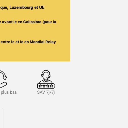
gique, Luxembourg et UE
e avant le
en Colissimo (pour la
entre le
et le
en Mondial Relay
s plus bas
SAV 7j/7j