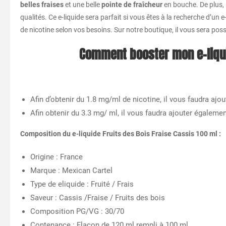
belles fraises
et une belle
pointe de fraîcheur
en bouche. De plus, 
qualités. Ce e-liquide sera parfait si vous êtes à la recherche d’un 
de nicotine selon vos besoins. Sur notre boutique, il vous sera pos
Comment booster mon e-liquid
Afin d’obtenir du 1.8 mg/ml de nicotine, il vous faudra aj
Afin obtenir du 3.3 mg/ ml, il vous faudra ajouter égaleme
Composition du e-liquide Fruits des Bois Fraise Cassis 100 ml :
Origine : France
Marque : Mexican Cartel
Type de eliquide : Fruité / Frais
Saveur : Cassis /Fraise / Fruits des bois
Composition PG/VG : 30/70
Contenance : Flacon de 120 ml rempli à 100 ml