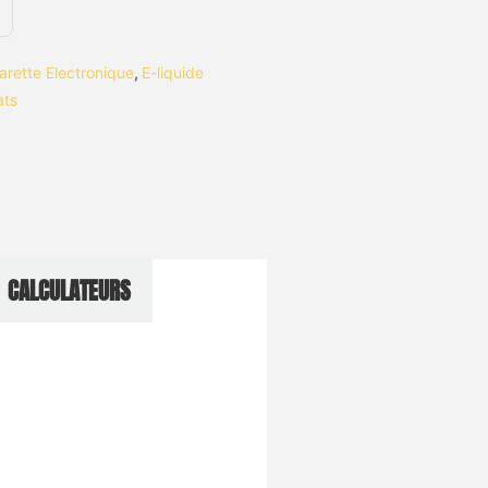
garette Electronique
,
E-liquide
ats
CALCULATEURS