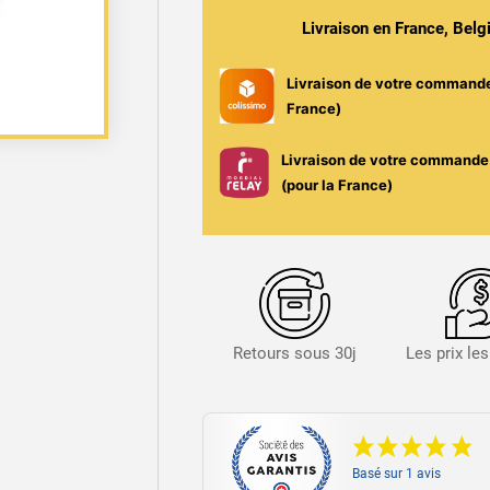
Bois
Livraison en France, Bel
Fraise
Cassis
Livraison de votre command
100ml
France)
Mexican
Cartel
Livraison de votre commande 
(pour la France)
Retours sous 30j
Les prix le
Basé sur 1 avis