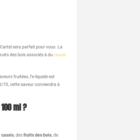
n Cartel sera parfait pour vous. La
fruits des bois associés à du
cassis
aveurs fruitées, l’e-liquide est
0/70, cette saveur conviendra à
 100 ml ?
u
cassis
, des
fruits des bois
, de