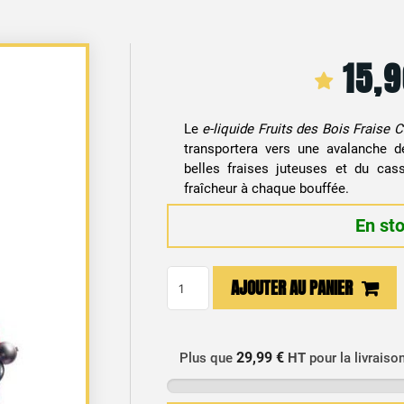
15,
Le
e-liquide Fruits des Bois Fraise
transportera vers une avalanche d
belles fraises juteuses et du cas
fraîcheur à chaque bouffée.
En st
quantité
AJOUTER AU PANIER
de
E-
liquide
29,99 €
Plus que
HT
pour la livraiso
Fruits
des