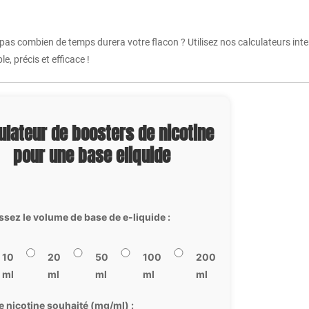
 pas combien de temps durera votre flacon ? Utilisez nos calculateurs int
e, précis et efficace !
ulateur de boosters de nicotine
pour une base eliquide
ssez le volume de base de e-liquide :
10
20
50
100
200
ml
ml
ml
ml
ml
e nicotine souhaité (mg/ml) :