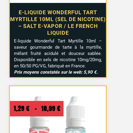
E-LIQUIDE WONDERFUL TART
MYRTILLE 10ML (SEL DE NICOTINE)
– SALT E-VAPOR / LE FRENCH
LIQUIDE
E-liquide Wonderful Tart Myrtille 10ml –
saveur gourmande de tarte à la myrtille,
mêlant fruité acidulé et douceur sablée.
Disponible en sels de nicotine 10mg/20mg,
en 50/50 PG/VG, fabriqué en France.
Prix moyens constatés sur le web: 5,90 €.
Plage
1,29
€
–
10,99
€
de
prix :