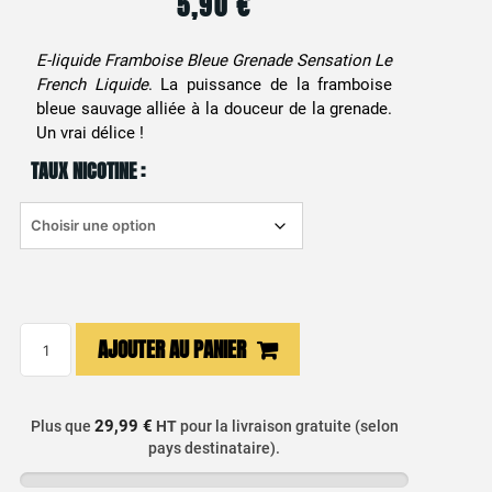
5,90
€
E-liquide Framboise Bleue Grenade Sensation Le
French Liquide
. La puissance de la framboise
bleue sauvage alliée à la douceur de la grenade.
Un vrai délice !
TAUX NICOTINE :
quantité
AJOUTER AU PANIER
de
E-
liquide
29,99 €
Plus que
HT
pour la livraison gratuite (selon
Framboise
pays destinataire).
Bleue