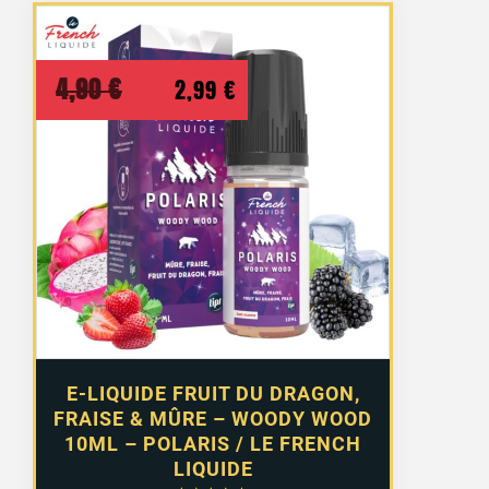
Le
Le
4,90
€
2,99
€
prix
prix
initial
actuel
était :
est :
4,90 €.
2,99 €.
E-LIQUIDE FRUIT DU DRAGON,
FRAISE & MÛRE – WOODY WOOD
10ML – POLARIS / LE FRENCH
LIQUIDE