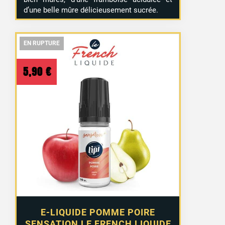
d’une belle mûre délicieusement sucrée.
EN RUPTURE
EN RUPTURE
EN RUPTURE
5,90
€
E-LIQUIDE POMME POIRE
SENSATION LE FRENCH LIQUIDE