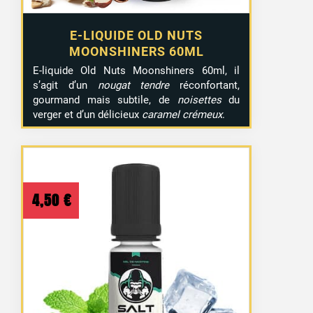
E-LIQUIDE OLD NUTS
MOONSHINERS 60ML
1 avis
E-liquide Old Nuts Moonshiners 60ml, il
s’agit d’un
nougat tendre
réconfortant,
gourmand mais subtile, de
noisettes
du
verger et d’un délicieux
caramel crémeux
.
4,50
€