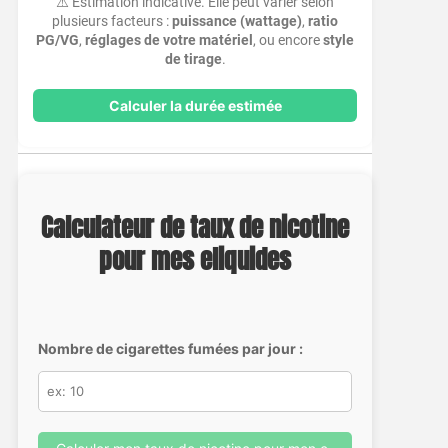
⚠️ Estimation indicative. Elle peut varier selon
plusieurs facteurs :
puissance (wattage)
,
ratio
PG/VG
,
réglages de votre matériel
, ou encore
style
de tirage
.
Calculer la durée estimée
Calculateur de taux de nicotine
pour mes eliquides
Nombre de cigarettes fumées par jour :