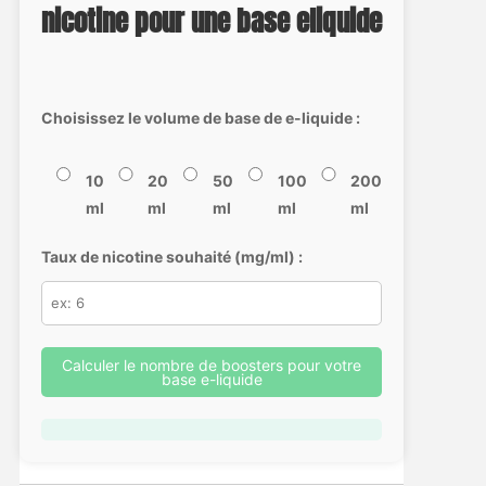
nicotine pour une base eliquide
Choisissez le volume de base de e-liquide :
10
20
50
100
200
ml
ml
ml
ml
ml
Taux de nicotine souhaité (mg/ml) :
Calculer le nombre de boosters pour votre
base e-liquide