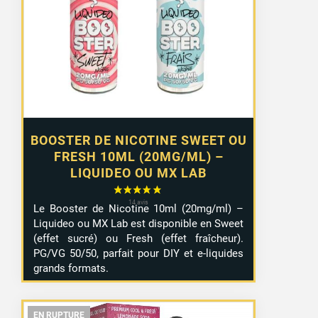
1,29 €
à
10,99 €
BOOSTER DE NICOTINE SWEET OU
FRESH 10ML (20MG/ML) –
LIQUIDEO OU MX LAB
Le Booster de Nicotine 10ml (20mg/ml) –
Liquideo ou MX Lab est disponible en Sweet
(effet sucré) ou Fresh (effet fraîcheur).
PG/VG 50/50, parfait pour DIY et e-liquides
grands formats.
EN RUPTURE
EN RUPTURE
EN RUPTURE