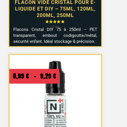
FLACON VIDE CRISTAL POUR E-
LIQUIDE ET DIY – 75ML, 120ML,
200ML, 250ML
Flacons Cristal DIY 75 à 250ml – PET
transparent, embout codigoutte/métal,
sécurité enfant. Idéal stockage & précision.
Plage
8,99
€
–
9,29
€
de
prix :
8,99 €
à
9,29 €