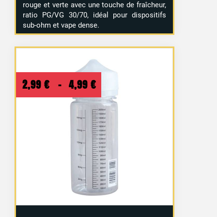
rouge et verte avec une touche de fraîcheur,
ratio PG/VG 30/70, idéal pour dispositifs
sub-ohm et vape dense.
Plage
2,99
€
–
4,99
€
de
prix :
2,99 €
à
4,99 €