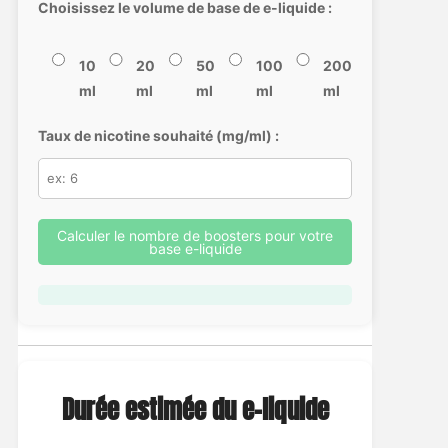
Choisissez le volume de base de e-liquide :
10
20
50
100
200
ml
ml
ml
ml
ml
Taux de nicotine souhaité (mg/ml) :
Calculer le nombre de boosters pour votre
base e-liquide
Durée estimée du e-liquide