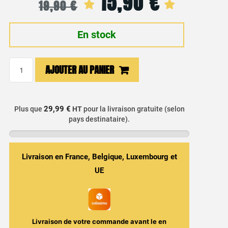
15,90
€
Le
Le
19,90
€
prix
prix
En stock
initial
actuel
était :
est :
quantité
AJOUTER AU PANIER
de
19,90 €.
15,90 €.
E-
liquide
29,99 €
Plus que
HT
pour la livraison gratuite (selon
Pêche
pays destinataire).
&
Menthe
Verte
Livraison en France, Belgique, Luxembourg et
-
UE
Imperial
Peach
100ml
-
Livraison de votre commande avant le
en