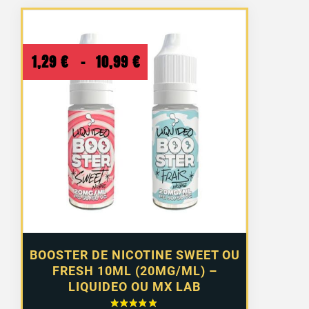
Plage
1,29
€
–
10,99
€
de
prix :
1,29 €
à
10,99 €
BOOSTER DE NICOTINE SWEET OU
FRESH 10ML (20MG/ML) –
LIQUIDEO OU MX LAB