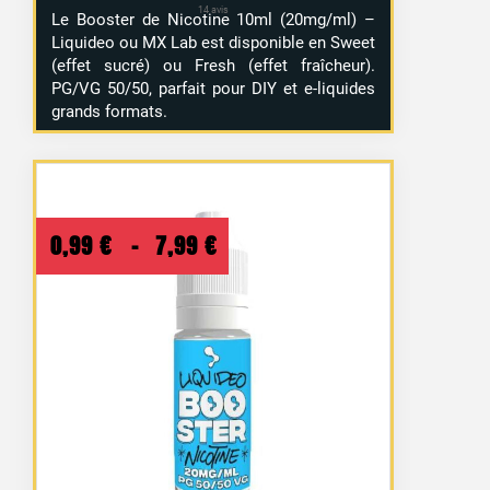
Le Booster de Nicotine 10ml (20mg/ml) –
Liquideo ou MX Lab est disponible en Sweet
(effet sucré) ou Fresh (effet fraîcheur).
PG/VG 50/50, parfait pour DIY et e-liquides
grands formats.
Plage
0,99
€
–
7,99
€
de
prix :
0,99 €
à
7,99 €