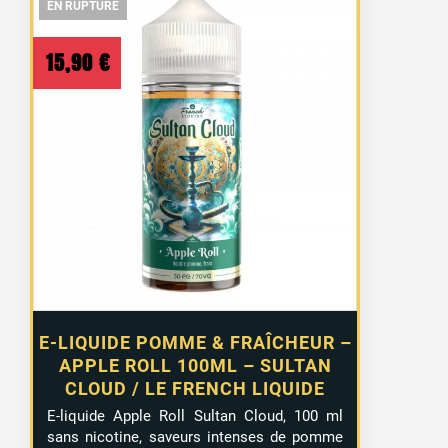
EN RUPTURE
EN RUPTURE
EN RUPTURE
15,90
€
E-LIQUIDE POMME & FRAÎCHEUR –
APPLE ROLL 100ML – SULTAN
CLOUD / LE FRENCH LIQUIDE
E-liquide Apple Roll Sultan Cloud, 100 ml
sans nicotine, saveurs intenses de pomme