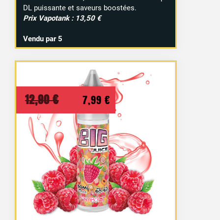
DL puissante et saveurs boostées.
Prix Vapotank : 13,50 €
Vendu par 5
Le
Le
12,90
€
7,99
€
prix
prix
initial
actuel
était :
est :
12,90 €.
7,99 €.