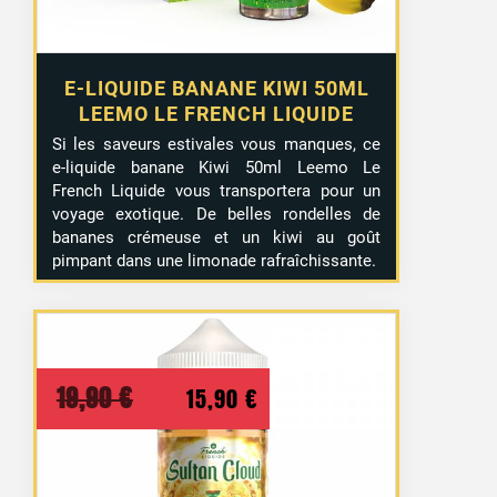
E-LIQUIDE BANANE KIWI 50ML
LEEMO LE FRENCH LIQUIDE
Si les saveurs estivales vous manques, ce
e-liquide banane Kiwi 50ml Leemo Le
French Liquide vous transportera pour un
voyage exotique. De belles rondelles de
bananes crémeuse et un kiwi au goût
pimpant dans une limonade rafraîchissante.
Le
Le
19,90
€
15,90
€
prix
prix
initial
actuel