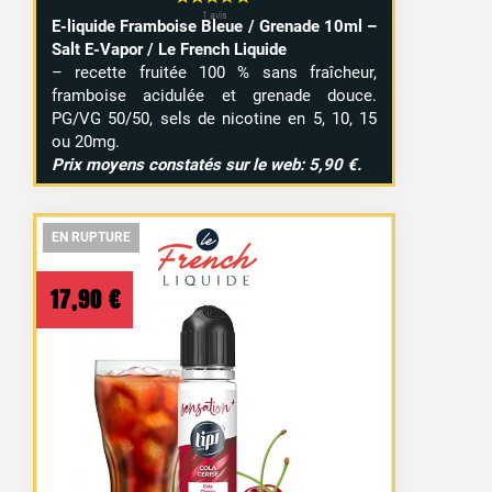
E-liquide Framboise Bleue / Grenade 10ml –
Salt E-Vapor / Le French Liquide
– recette fruitée 100 % sans fraîcheur,
framboise acidulée et grenade douce.
PG/VG 50/50, sels de nicotine en 5, 10, 15
ou 20mg.
Prix moyens constatés sur le web: 5,90 €.
EN RUPTURE
EN RUPTURE
EN RUPTURE
17,90
€