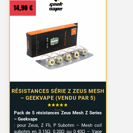
14,90
€
RÉSISTANCES SÉRIE Z ZEUS MESH
– GEEKVAPE (VENDU PAR 5)
Pack de 5 résistances Zeus Mesh Z Series
1 avis
– Geekvape
: pour Zeus, Z Fli, P Subohm – Mesh coil
subohm en 0.15Ω, 0.20Ω ou 0.40Ω – Vape