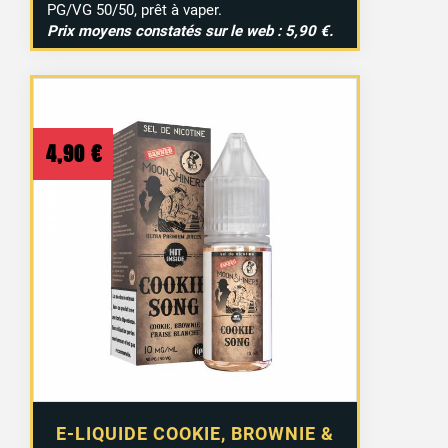
PG/VG 50/50, prêt à vaper.
Prix moyens constatés sur le web : 5,90 €.
4,90
€
E-LIQUIDE COOKIE, BROWNIE &