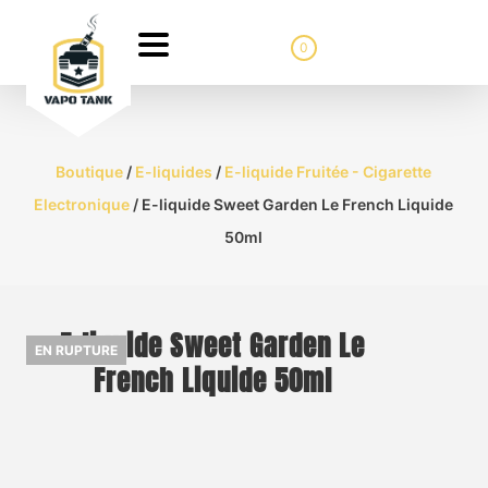
0
Boutique
/
E-liquides
/
E-liquide Fruitée - Cigarette
Electronique
/ E-liquide Sweet Garden Le French Liquide
50ml
E-liquide Sweet Garden Le
EN RUPTURE
French Liquide 50ml