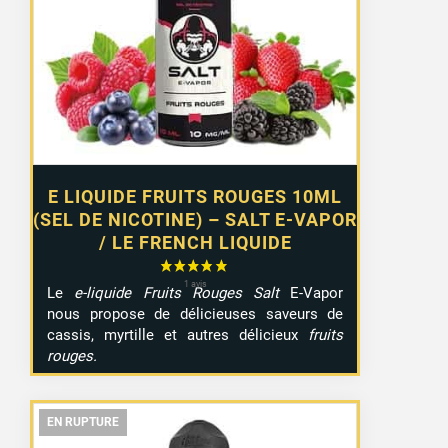
E LIQUIDE FRUITS ROUGES 10ML
(SEL DE NICOTINE) – SALT E-VAPOR
/ LE FRENCH LIQUIDE
Le
e-liquide Fruits Rouges Salt
E-Vapor
nous propose de délicieuses saveurs de
cassis, myrtille et autres délicieux
fruits
rouges.
EN RUPTURE
EN RUPTURE
EN RUPTURE