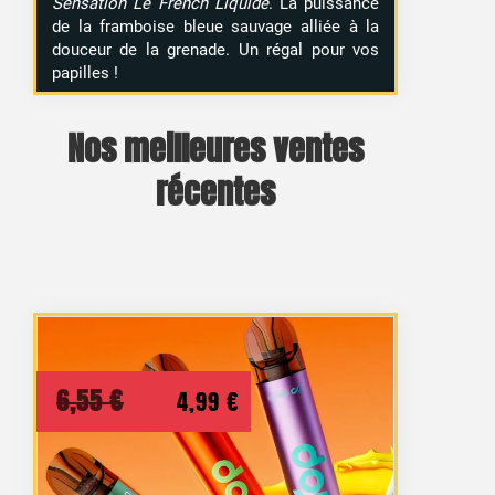
Sensation Le French Liquide
. La puissance
de la framboise bleue sauvage alliée à la
douceur de la grenade. Un régal pour vos
papilles !
Nos meilleures ventes
récentes
Le
Le
6,55
€
4,99
€
prix
prix
initial
actuel