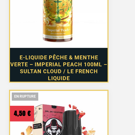
était :
est :
19,90 €.
15,90 €.
E-LIQUIDE PÊCHE & MENTHE
VERTE – IMPERIAL PEACH 100ML –
SULTAN CLOUD / LE FRENCH
LIQUIDE
EN RUPTURE
EN RUPTURE
EN RUPTURE
4,50
€