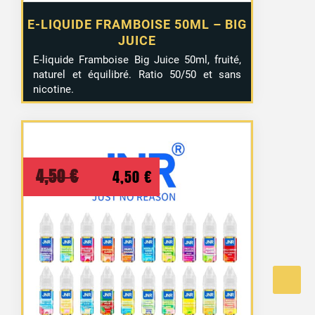
E-LIQUIDE FRAMBOISE 50ML – BIG
JUICE
E-liquide Framboise Big Juice 50ml, fruité,
naturel et équilibré. Ratio 50/50 et sans
nicotine.
Le
Le
4,50
€
4,50
€
prix
prix
initial
actuel
était :
est :
4,50 €.
4,50 €.
15 avis