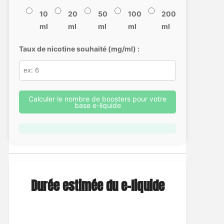
10
20
50
100
200
ml
ml
ml
ml
ml
Taux de nicotine souhaité (mg/ml) :
Calculer le nombre de boosters pour votre
base e-liquide
Durée estimée du e-liquide