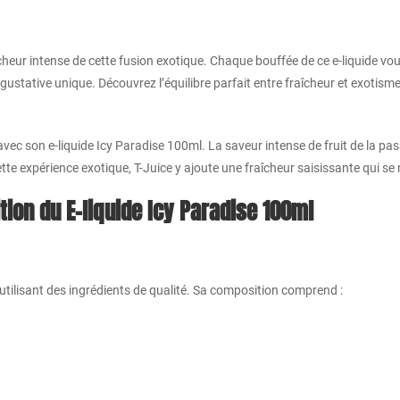
cheur intense de cette fusion exotique. Chaque bouffée de ce e-liquide vo
ustative unique. Découvrez l’équilibre parfait entre fraîcheur et exotism
vec son e-liquide Icy Paradise 100ml. La saveur intense de fruit de la pa
cette expérience exotique, T-Juice y ajoute une fraîcheur saisissante qui s
ion du E-liquide Icy Paradise 100ml
 utilisant des ingrédients de qualité. Sa composition comprend :