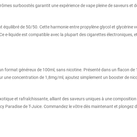
arômes surboostés garantit une expérience de vape pleine de saveurs et d
t équilibré de 50/50. Cette harmonie entre propylène glycol et glycérine 
e e-liquide est compatible avec la plupart des cigarettes électroniques, et
 un format généreux de 100ml, sans nicotine. Présenté dans un flacon de 
Pour une concentration de 1,8mg/ml, ajoutez simplement un booster de nico
exotique et rafraîchissante, alliant des saveurs uniques à une compositio
e Icy Paradise de T-Juice. Commandez le vôtre dès maintenant et plongez d