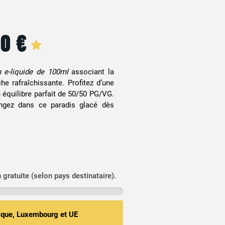
90
€
n e-liquide de 100ml
associant la
e rafraîchissante. Profitez d’une
 équilibre parfait de 50/50 PG/VG.
ongez dans ce paradis glacé dès
n gratuite (selon pays destinataire).
gique, Luxembourg et UE