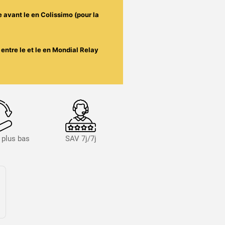
e avant le
en Colissimo (pour la
entre le
et le
en Mondial Relay
s plus bas
SAV 7j/7j