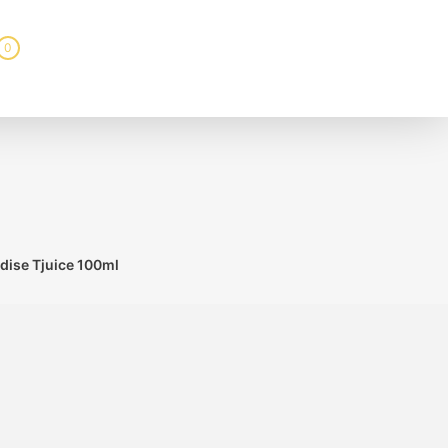
0
adise Tjuice 100ml