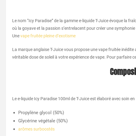
Le nom “Icy Paradise” de la gamme e-liquide T-Juice évoque la fraî
où la goyave et la passion s’entrelacent pour créer une symphonie g
Une
vape fruitée pleine d’exotisme
La marque anglaise T-Juice vous propose une vape fruitée inédite a
véritable dose de soleil à votre expérience de vape. Pour parfaire 
Composit
Le e-liquide Icy Paradise 100ml de T-Juice est élaboré avec soin en
Propylène glycol (50%)
Glycérine végétale (50%)
arômes surboostés