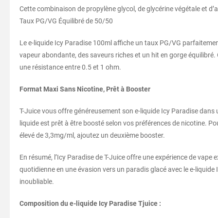
Cette combinaison de propylène glycol, de glycérine végétale et d’
Taux PG/VG Équilibré de 50/50
Le e-liquide Icy Paradise 100ml affiche un taux PG/VG parfaitemen
vapeur abondante, des saveurs riches et un hit en gorge équilibré. C
une résistance entre 0.5 et 1 ohm.
Format Maxi Sans Nicotine, Prêt à Booster
T-Juice vous offre généreusement son e-liquide Icy Paradise dans
liquide est prêt à être boosté selon vos préférences de nicotine. 
élevé de 3,3mg/ml, ajoutez un deuxième booster.
En résumé, l’Icy Paradise de T-Juice offre une expérience de vape 
quotidienne en une évasion vers un paradis glacé avec le e-liquid
inoubliable.
Composition du e-liquide Icy Paradise Tjuice :