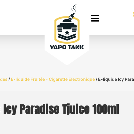
ides
/
E-liquide Fruitée - Cigarette Electronique
/ E-liquide Icy Par
e Icy Paradise Tjuice 100ml