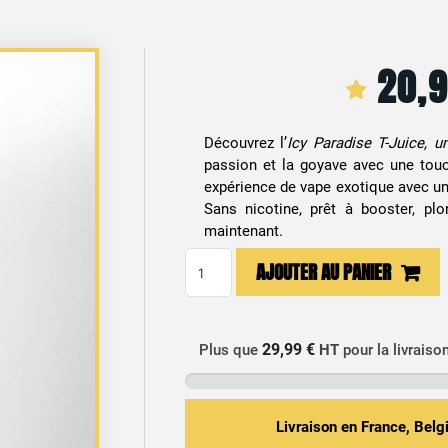
20,
Découvrez l’
Icy Paradise T-Juice, u
passion et la goyave avec une touch
expérience de vape exotique avec un
Sans nicotine, prêt à booster, pl
maintenant.
quantité
AJOUTER AU PANIER
de
E-
liquide
29,99 €
Plus que
HT
pour la livraiso
Icy
Paradise
Tjuice
Livraison en France, Bel
100ml