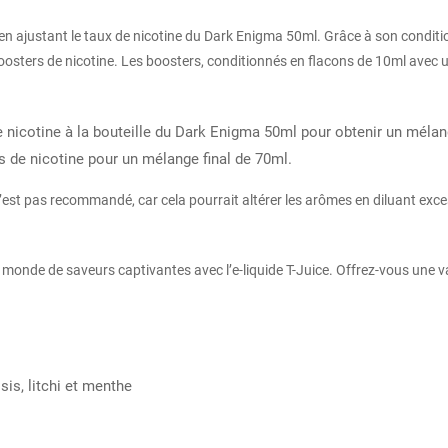
e en ajustant le taux de nicotine du Dark Enigma 50ml. Grâce à son condit
de boosters de nicotine. Les boosters, conditionnés en flacons de 10ml ave
nicotine à la bouteille du Dark Enigma 50ml pour obtenir un mélang
 de nicotine pour un mélange final de 70ml.
 n’est pas recommandé, car cela pourrait altérer les arômes en diluant exc
monde de saveurs captivantes avec l’e-liquide T-Juice. Offrez-vous une v
sis, litchi et menthe