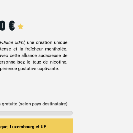
90
€
T-Juice 50ml
, une création unique
ntense et la fraîcheur mentholée.
vec cette alliance audacieuse de
ersonnalisez le taux de nicotine.
rience gustative captivante.
n gratuite (selon pays destinataire).
gique, Luxembourg et UE