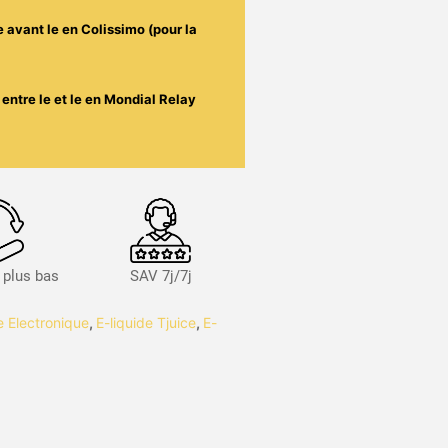
e avant le
en Colissimo (pour la
entre le
et le
en Mondial Relay
s plus bas
SAV 7j/7j
te Electronique
,
E-liquide Tjuice
,
E-