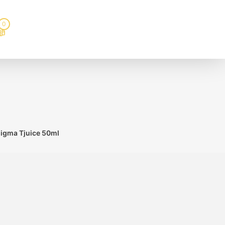
0
nigma Tjuice 50ml