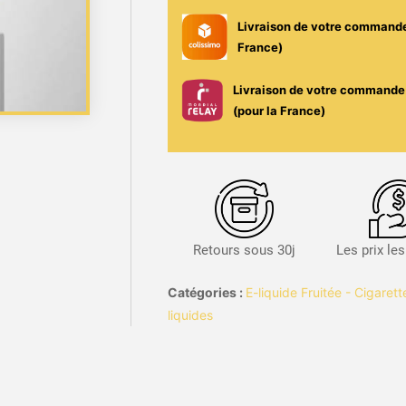
Livraison de votre command
France)
Livraison de votre commande 
(pour la France)
Retours sous 30j
Les prix le
Catégories :
E-liquide Fruitée - Cigaret
liquides