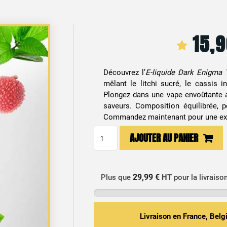
15,
Découvrez l’
E-liquide Dark Enigma 
mêlant le litchi sucré, le cassis i
Plongez dans une vape envoûtante a
saveurs. Composition équilibrée, p
Commandez maintenant pour une expé
quantité
AJOUTER AU PANIER
de
E-
liquide
29,99 €
Plus que
HT
pour la livraiso
Dark
Enigma
Tjuice
Livraison en France, Bel
50ml