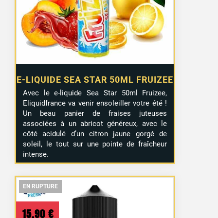
E-LIQUIDE SEA STAR 50ML FRUIZEE
Avec le e-liquide Sea Star 50ml Fruizee,
Eliquidfrance va venir ensoleiller votre été !
Un beau panier de fraises juteuses
associées à un abricot généreux, avec le
côté acidulé d’un citron jaune gorgé de
soleil, le tout sur une pointe de fraîcheur
intense.
EN RUPTURE
EN RUPTURE
EN RUPTURE
15,90
€