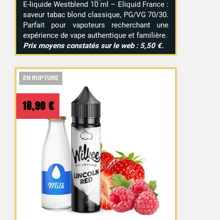
E-liquide Westblend 10 ml – Eliquid France :
saveur tabac blond classique, PG/VG 70/30.
Parfait pour vapoteurs recherchant une
expérience de vape authentique et familière.
Prix moyens constatés sur le web : 5,50 €.
EN RUPTURE
EN RUPTURE
EN RUPTURE
18,90
€