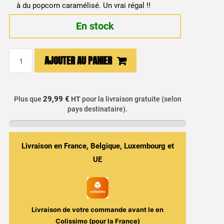
à du popcorn caramélisé. Un vrai régal !!
En stock
quantité
AJOUTER AU PANIER
de
E
liquide
29,99 €
Plus que
HT
pour la livraison gratuite (selon
Cop
pays destinataire).
Juice
Riggs
Livraison en France, Belgique, Luxembourg et
UE
Livraison de votre commande avant le
en
Colissimo (pour la France)