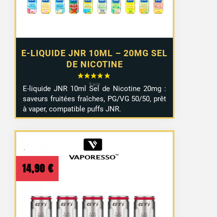
E-LIQUIDE JNR 10ML – 20MG SEL
DE NICOTINE
E-
liquide
JNR
10ml
Sel
de
Nicotine
20mg :
saveurs
fruitées
fraîches,
PG/
VG
50/
50,
prêt
à
vaper,
compatible
puffs JNR
.
14,90
€