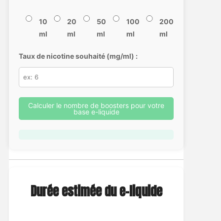
10
20
50
100
200
ml
ml
ml
ml
ml
Taux de nicotine souhaité (mg/ml) :
Calculer le nombre de boosters pour votre
base e-liquide
Durée estimée du e-liquide