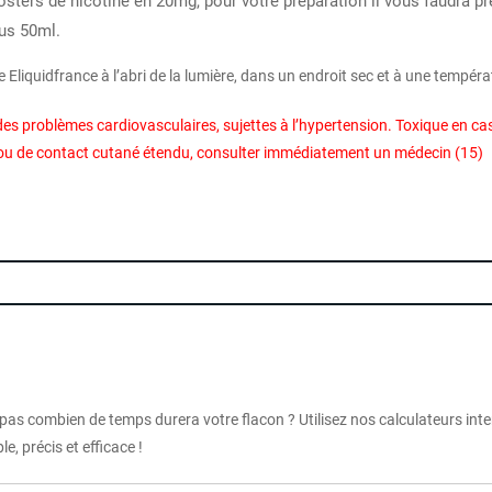
osters de nicotine en 20mg, pour votre préparation il vous faudra p
ous 50ml.
 Eliquidfrance à l’abri de la lumière, dans un endroit sec et à une tempér
es problèmes cardiovasculaires, sujettes à l’hypertension. Toxique en ca
on ou de contact cutané étendu, consulter immédiatement un médecin (15)
 pas combien de temps durera votre flacon ? Utilisez nos calculateurs int
e, précis et efficace !