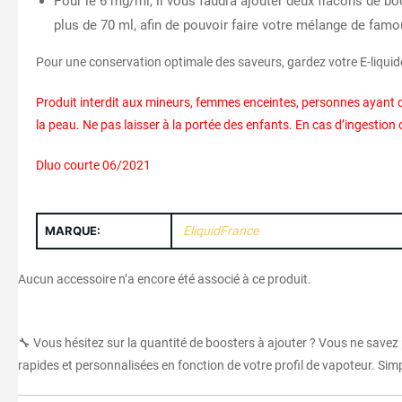
Pour le 6 mg/ml, il vous faudra ajouter deux flacons de bo
plus de 70 ml, afin de pouvoir faire votre mélange de fam
Pour une conservation optimale des saveurs, gardez votre E-liquide
Produit interdit aux mineurs, femmes enceintes, personnes ayant d
la peau. Ne pas laisser à la portée des enfants. En cas d’ingesti
Dluo courte 06/2021
MARQUE:
EliquidFrance
Aucun accessoire n’a encore été associé à ce produit.
🔧 Vous hésitez sur la quantité de boosters à ajouter ? Vous ne savez
rapides et personnalisées en fonction de votre profil de vapoteur. Simpl