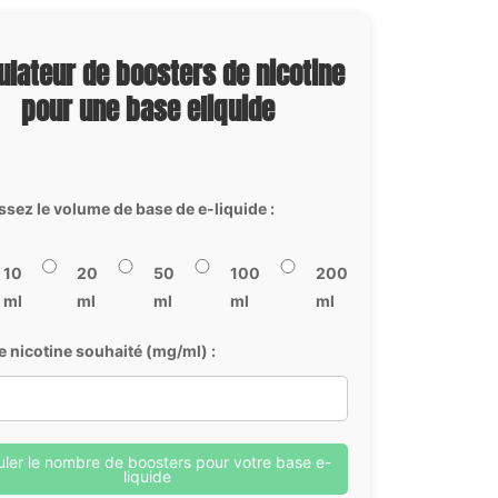
ulateur de boosters de nicotine
pour une base eliquide
ssez le volume de base de e-liquide :
10
20
50
100
200
ml
ml
ml
ml
ml
e nicotine souhaité (mg/ml) :
uler le nombre de boosters pour votre base e-
liquide