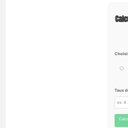
Calc
Choisi
Taux d
Calc