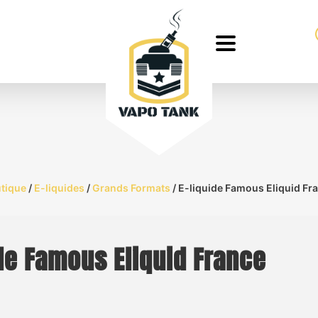
tique
/
E-liquides
/
Grands Formats
/ E-liquide Famous Eliquid Fr
ide Famous Eliquid France