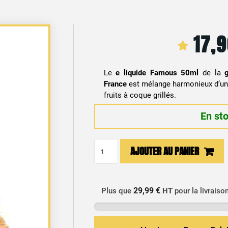
17,
Le
e liquide Famous 50ml
de la
France
est mélange harmonieux d’un 
fruits à coque grillés.
En st
quantité
AJOUTER AU PANIER
de
E-
liquide
29,99 €
Plus que
HT
pour la livraiso
Famous
Eliquid
France