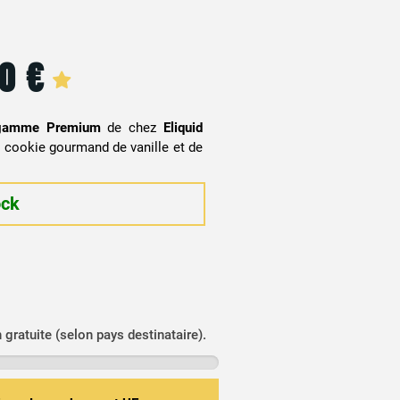
90
€
gamme Premium
de chez
Eliquid
cookie gourmand de vanille et de
ock
n gratuite (selon pays destinataire).