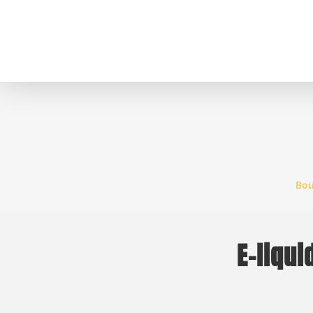
Bou
E-liqu