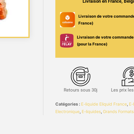
Livraison en France, Bel
Livraison de votre command
France)
Livraison de votre commande 
(pour la France)
Retours sous 30j
Les prix le
Catégories :
E-liquide Eliquid France
,
E-
Electronique
,
E-liquides
,
Grands Formats