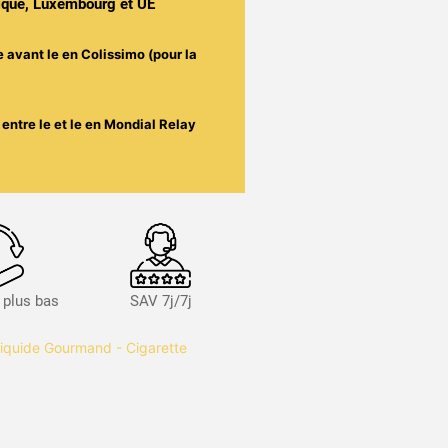
gique, Luxembourg et UE
e avant le
en Colissimo (pour la
entre le
et le
en Mondial Relay
s plus bas
SAV 7j/7j
liquide Gourmand - Cigarette