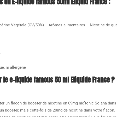
s du E-liquide famous 50ml Eliquid France :
cérine Végétale (GV/50%) – Arômes alimentaires – Nicotine de qua
»
ue, ni allergène
le e-liquide famous 50 ml Eliquide France ?
outer un flacon de booster de nicotine en 09mg nic’tonic Solana dans
 un booster, mais cette-fois de 20mg de nicotine dans votre flacon.