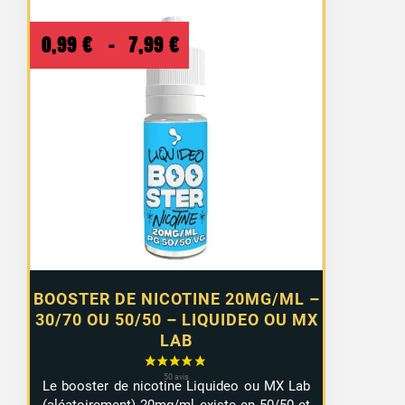
Plage
0,99
€
–
7,99
€
de
prix :
0,99 €
à
7,99 €
BOOSTER DE NICOTINE 20MG/ML –
30/70 OU 50/50 – LIQUIDEO OU MX
LAB
Le booster de nicotine Liquideo ou MX Lab
(aléatoirement) 20mg/ml existe en 50/50 et