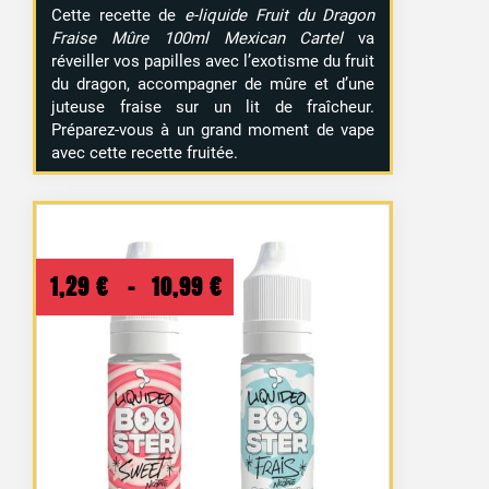
Cette recette de
e-liquide Fruit du Dragon
Fraise Mûre 100ml Mexican Cartel
va
réveiller vos papilles avec l’exotisme du fruit
du dragon, accompagner de mûre et d’une
juteuse fraise sur un lit de fraîcheur.
Préparez-vous à un grand moment de vape
avec cette recette fruitée.
Plage
1,29
€
–
10,99
€
de
prix :
1,29 €
à
10,99 €