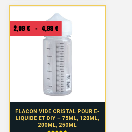
Plage
2,99
€
–
4,99
€
de
prix :
2,99 €
à
4,99 €
FLACON VIDE CRISTAL POUR E-
LIQUIDE ET DIY – 75ML, 120ML,
200ML, 250ML