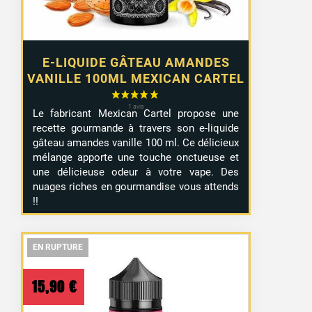
E-LIQUIDE GÂTEAU AMANDES
VANILLE 100ML MEXICAN CARTEL
Le fabricant Mexican Cartel propose une
recette gourmande à travers son e-liquide
gâteau amandes vanille 100 ml. Ce délicieux
mélange apporte une touche onctueuse et
une délicieuse odeur à votre vape. Des
nuages riches en gourmandise vous attends
!!
EN RUPTURE
EN RUPTURE
EN RUPTURE
15,90
€