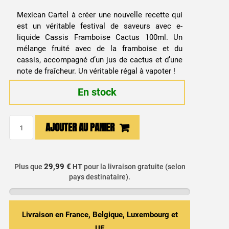
Mexican Cartel à créer une nouvelle recette qui
est un véritable festival de saveurs avec e-
liquide Cassis Framboise Cactus 100ml. Un
mélange fruité avec de la framboise et du
cassis, accompagné d’un jus de cactus et d’une
note de fraîcheur. Un véritable régal à vapoter !
En stock
quantité
AJOUTER AU PANIER
de
E-
liquide
29,99 €
Plus que
HT
pour la livraison gratuite (selon
Cassis
pays destinataire).
Framboise
Cactus
100ml
Livraison en France, Belgique, Luxembourg et
Mexican
UE