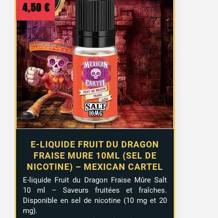
4,50
€
E-LIQUIDE FRUIT DU DRAGON
FRAISE MURE 10ML (SEL DE
NICOTINE) – MEXICAN CARTEL
E-liquide Fruit du Dragon Fraise Mûre Salt
10 ml – Saveurs fruitées et fraîches.
Disponible en sel de nicotine (10 mg et 20
mg).