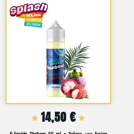
14,50
€
E-liquide Shebam 50 ml – Solana
, une
fusion