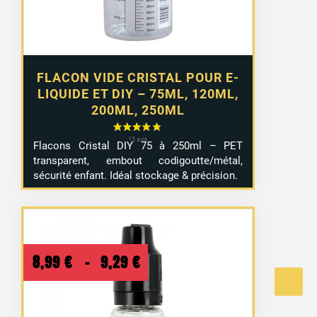
4,99 €
FLACON VIDE CRISTAL POUR E-
LIQUIDE ET DIY – 75ML, 120ML,
200ML, 250ML
Flacons Cristal DIY 75 à 250ml – PET
transparent, embout codigoutte/métal,
sécurité enfant. Idéal stockage & précision.
Plage
8,99
€
–
9,29
€
de
prix :