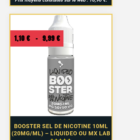
Prix moyens constatés sur le web : 16,90 €.
Plage
1,10
€
–
9,99
€
de
prix :
1,10 €
à
9,99 €
BOOSTER SEL DE NICOTINE 10ML
(20MG/ML) – LIQUIDEO OU MX LAB