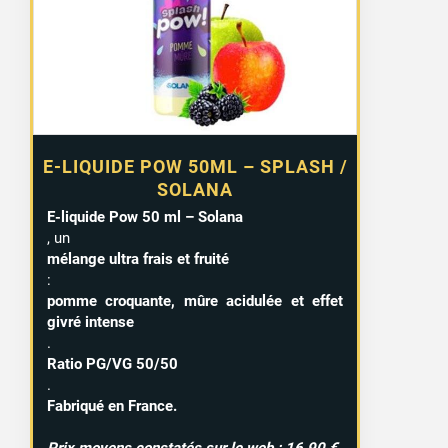
E-LIQUIDE POW 50ML – SPLASH /
SOLANA
E-liquide Pow 50 ml – Solana
, un
mélange ultra frais et fruité
:
pomme croquante, mûre acidulée et effet
givré intense
.
Ratio PG/VG 50/50
.
Fabriqué en France.