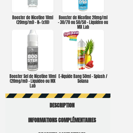
Booster de Nicotine 10ml
Booster de Nicotine 20mg/ml
(20mg/ml) – N+ (x10)
– 30/70 ou 50/50 – Liquideo ou
MX Lab
Booster Sel de Nicotine 10ml
E-liquide Bang 50ml – Splash /
(20mg/ml) – Liquideo ou MX
Solana
Lab
DESCRIPTION
INFORMATIONS COMPLÉMENTAIRES