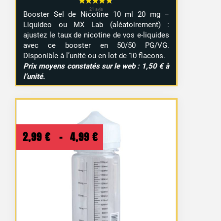
Booster Sel de Nicotine 10 ml 20 mg –
Liquideo ou MX Lab (aléatoirement) :
ajustez le taux de nicotine de vos e-liquides
avec ce booster en 50/50 PG/VG.
Disponible à l’unité ou en lot de 10 flacons.
Prix moyens constatés sur le web : 1,50 € à
l’unité.
Plage
2,99
€
–
4,99
€
de
prix :
2,99 €
à