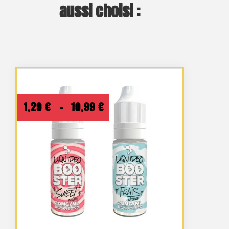
aussi choisi :
Plage
1,29
€
–
10,99
€
de
prix :
1,29 €
à
10,99 €