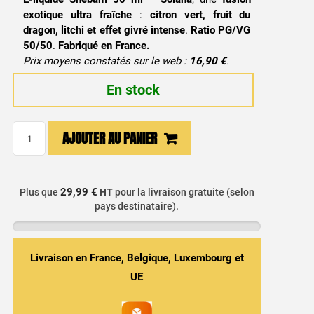
exotique ultra fraîche
:
citron vert, fruit du
dragon, litchi et effet givré intense
.
Ratio PG/VG
50/50
.
Fabriqué en France.
Prix moyens constatés sur le web :
16,90 €
.
En stock
quantité
AJOUTER AU PANIER
de
E-
liquide
29,99 €
Plus que
HT
pour la livraison gratuite (selon
Shebam
pays destinataire).
50ml
-
Splash
Livraison en France, Belgique, Luxembourg et
/
UE
Solana